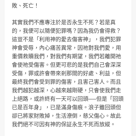
敗、死亡！
其實我們不應專注於是否永生不死？若是真
的，我便可以隨便犯罪嗎？因為我仍會得救？
這豈不是「利用神的愛去傷害神」，我們犯罪
神會受辱，內心痛苦異常，因祂對我們愛，用
重價救贖我們，對我們有期望，我們若離開祂
會使祂受傷害。但更可悲的是我們自己會深深
受傷，罪或許會帶來剎那間的好處、利益，但
最終我們會受到罪的傷害，且害己害人。而且
我們越犯越深，心越來越剛硬，只會使我們走
上絕路，或許終有一天可以回頭──但是「回頭
已是百年身」，已是滿身傷痕。浪子雖回頭但
卻已將家財敗掉，生活潦倒，慈父傷心。故此
我們絕不可因有神的保証永生不死而放縱。