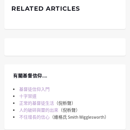
RELATED ARTICLES
有關基督信仰….
基督徒信仰入門
十字架道
正常的基督徒生活
（倪柝聲）
人的破碎與靈的出來
（倪柝聲）
不住增長的信心
（維格氏 Smith Wigglesworth）