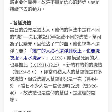
路更要信靠神，故這不單是信心的起步，更是
持續下去的動力。
– 各樣洗禮
當日的受眾是猶太人，他們的律法中是有不同
的”洗”──如民數記19章記載不同的洗禮，祭司
為子民贖罪，因他沾了牛的血，他也視為不潔
淨而要：「
燒牛的人必不潔淨到晚上，也要洗
衣服，用水洗身。
」民19:8，觸摸過死屍的人
也要如此（民19:11-12上）。新約有約翰的洗禮
（徒19:4-5，），即當時猶太人的基督徒是有多
次洗禮，但受洗歸入基督卻只是一次（弗4:4-
5）。當日不少人是一信便即時受洗（徒8:26-
40），故洗禮也是信仰的基礎，是道理的開
端。