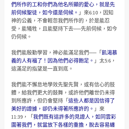
們所作的工和你們為他名所顯的愛心，就是先
前伺候聖徒，如今還是伺候。
」來6:10，因知
神的公義，不會輕忽我們所作的，於是能忍
受，能犧牲，且能堅持下去──先前伺候，如今
仍伺候。
我們能殷勤學習，神必能滿足我們──「
飢渴慕
義的人有福了！因為他們必得飽足。
」太5:6，
這滿足的指望是一直到底。
我們能不懈怠地學效先聖先賢，或有信心的肢
體，給我們更大的鼓舞，或許他們離世仍未得
到所應許，但仍會堅持「
這些人都是因信得了
美好的證據，卻仍未得著所應許的。
」來
11:39，「
我們既有這許多的見證人，如同雲彩
圍著我們，就當放下各樣的重擔，脫去容易纏