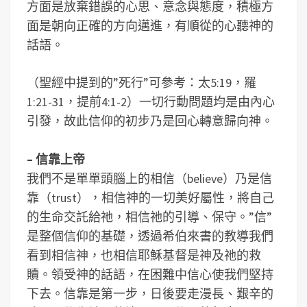
方面是放棄錯誤的心思、意念與態度，積極方
面是朝向正確的方向邁進，有順從的心聽神的
話語。
（聖經中提到的”死行”可參考：太5:19，羅
1:21-31，提前4:1-2）一切行動問題均是由內心
引發，故此信仰的初步乃是回心轉意歸向神。
– 信靠上帝
我們不是單單頭腦上的相信（believe）乃是信
靠（trust），相信神的一切美好屬性，將自己
的生命交託給祂，相信祂的引導、保守。”信”
是整個信仰的基礎，透過希伯來書的教導我們
看到相信神，也相信耶穌基督是神及祂的救
贖。領受神的話語，在困難中信心使我們堅持
下去。信靠是第一步，日後要走漫長、艱辛的