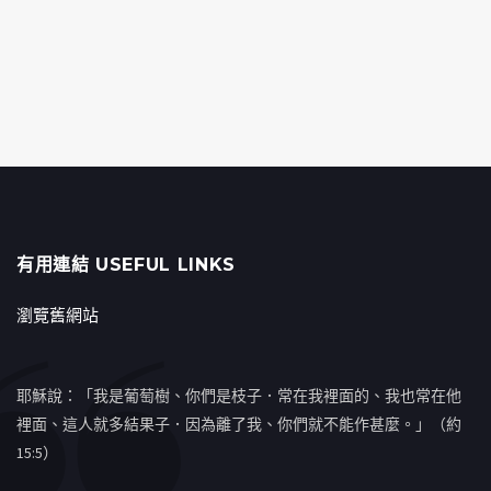
有用連結 USEFUL LINKS
瀏覽舊網站
耶穌說：「我是葡萄樹、你們是枝子．常在我裡面的、我也常在他
裡面、這人就多結果子．因為離了我、你們就不能作甚麼。」（約
15:5）