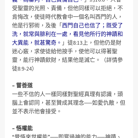
受聖靈的光照、責備，但他同樣可以拒絕，不
肯悔改，使徒時代教會中一個名叫西門的人，
他是行邪術，及後「
西門自己也信了；既受了
洗，就常與腓利在一處，看見他所行的神蹟和
大異能，就甚驚奇。
」徒8:13上，但他仍是財
迷心竅，求使徒給他按手，使他可以得著聖
靈，能行神蹟歛財，結果他是滅亡。（詳情參
徒8:9-24）
– 嘗善道
一些不信的人一樣同樣對聖經真理有認識，頭
腦上會認同，甚至贊成其理念──如愛仇敵，但
並不表示他會接受。
– 悟權能
“覺悟來世權能”──即嘗過神的能力──神蹟、