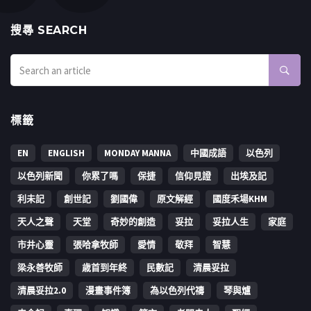
搜㝷 SEARCH
標籤
EN
ENGLISH
MONDAY MANNA
中國成語
以色列
以色列新聞
你累了嗎
保捷
信仰見證
出埃及記
利未記
創世記
劉國偉
原文解經
國度禾場KHM
天人之聲
天堂
奇妙的創造
妥拉
妥拉人生
家庭
市井心靈
張哈拿牧師
愛情
敬拜
智慧
梁永善牧師
歳首到年終
民數記
清晨妥拉
清晨妥拉2.0
漫畫事件簿
為以色列代禱
琴與爐