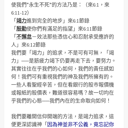
使我們”永生不死”的方法乃是：（來6:1，來
6:11-12）
「
竭力
進到完全的地步」來6:1節錄
「
殷勤
使你們有滿足的指望」來6:11節錄
「
不懈怠
－效法那些憑信心和忍耐承受應許的
人」來6:12節錄
我們要「竭力」的追求，不是可有可無，「竭
力」──是筋疲力竭下仍要再走下去，要努力。
其實往往在乎我們的心如何，我們的責任感如
何！我們可有重視我們的神及我們所擁有的。
一些人看聖經辛苦，但在看銀行的股巿報價機
或報紙的股價表，難道很容易嗎？故一切均在
乎我們的心態──我們內在的生命取向如何！
我們要離開信仰開端的方法，是竭力追求，這
便更深認識神「
因為神並非不公義，竟忘記你