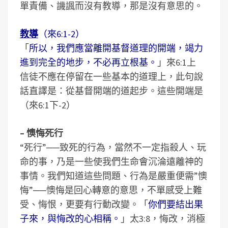
單責備、譏諷而沒有教導，那是沒有意思的。
教導
（來6:1-2）
「
所以，我們應當離開基督道理的開端，竭力
進到完全的地步，不必再立根基。
」來6:1上
信徒不應在停留在一些基本的道理上，此句說
話直譯是：從基督開端的道起步。這些開端是
（來6:1下-2）
– 懊悔死行
“死行”──致死的行為，當然不一定指殺人、玩
命的事，乃是一些使我們生命會沉淪遠離神的
事情。我們知道這些問題、行為是嚴重便需”懊
悔”──懊悔是回心轉意的意思，不單感受上難
受、悔恨，更要有行動改變。「
你們要結出果
子來，與悔改的心相稱。
」太3:8，悔改，消極