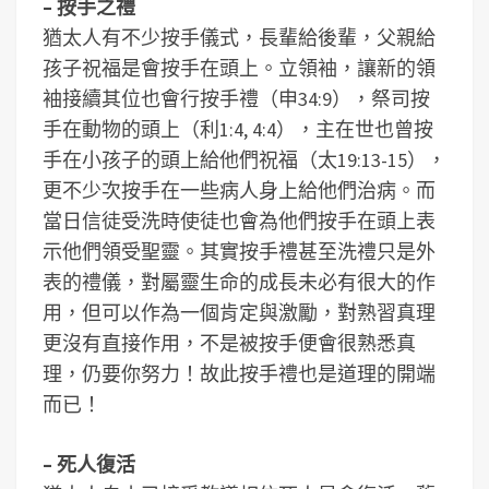
– 按手之禮
猶太人有不少按手儀式，長輩給後輩，父親給
孩子祝福是會按手在頭上。立領袖，讓新的領
袖接續其位也會行按手禮（申34:9），祭司按
手在動物的頭上（利1:4, 4:4），主在世也曾按
手在小孩子的頭上給他們祝福（太19:13-15），
更不少次按手在一些病人身上給他們治病。而
當日信徒受洗時使徒也會為他們按手在頭上表
示他們領受聖靈。其實按手禮甚至洗禮只是外
表的禮儀，對屬靈生命的成長未必有很大的作
用，但可以作為一個肯定與激勵，對熟習真理
更沒有直接作用，不是被按手便會很熟悉真
理，仍要你努力！故此按手禮也是道理的開端
而已！
– 死人復活