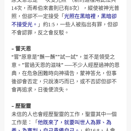
14次，而希伯來書則已有8次），縱使被神光普
照，但卻不一定接受「
光照在黑暗裡，黑暗卻
不接受光。
」約1:5，一些人被指出有罪，但卻
不會認罪，反之會反駁。
– 嘗天恩
“嘗”原意是”蘸一蘸””試一試”，並不是領受之
意。”嘗過天恩的滋味” ──不少人經歷過神的恩
典，在危急困難時向神禱告，蒙神答允，但事
後卻會否定，只說湊巧而已，或不否認但卻不
會再追求，日後便流失。
– 歷聖靈
未信的人也會經歷聖靈的工作，聖靈其中一個
工作是：「
他既來了，就要叫世人為罪、為
義、為審判，自己責備自己。
」約16:8，人會