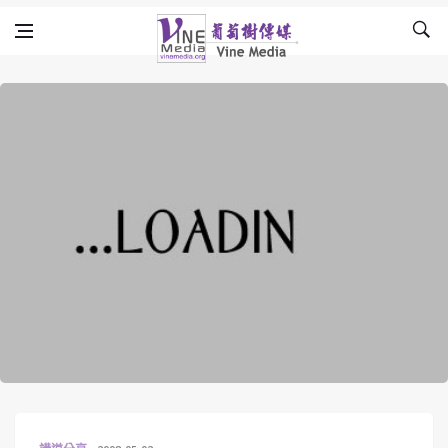
Skip to content
Vine Media
葡萄樹傳媒