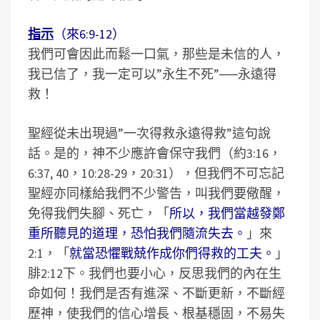
指示
（來6:9-12）
我們可會因此而鬆一口氣，那些是未信的人，
我已信了，我一定可以”永生不死”──永遠得
救！
聖經從未出現過”一次得救永遠得救”這句說
話。是的，神不少應許會保守我們（約3:16，
6:37, 40，10:28-29，20:31），但我們不可忘記
聖經亦同樣給我們不少警告，叫我們要儆醒，
免得我們失腳、死亡，「
所以，我們當越發鄭
重所聽見的道理，恐怕我們隨流失去。
」來
2:1，「
就當恐懼戰兢作成你們得救的工夫。
」
腓2:12下。我們也要小心，反思我們的內在生
命如何！我們是否有進深、不斷更新，不斷經
歷神，使我們的信心增長、根基穩固，不易失