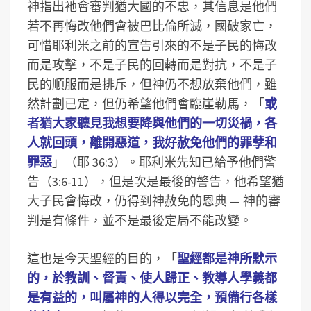
神指出祂會審判猶大國的不忠，其信息是他們
若不再悔改他們會被巴比倫所滅，國破家亡，
可惜耶利米之前的宣告引來的不是子民的悔改
而是攻擊，不是子民的回轉而是對抗，不是子
民的順服而是排斥，但神仍不想放棄他們，雖
然計劃已定，但仍希望他們會臨崖勒馬，「
或
者猶大家聽見我想要降與他們的一切災禍，各
人就回頭，離開惡道，我好赦免他們的罪孽和
罪惡
」（耶 36:3）。耶利米先知已給予他們警
告（3:6-11），但是次是最後的警告，他希望猶
大子民會悔改，仍得到神赦免的恩典 — 神的審
判是有條件，並不是最後定局不能改變。
這也是今天聖經的目的，「
聖經都是神所默示
的，於教訓、督責、使人歸正、教導人學義都
是有益的，叫屬神的人得以完全，預備行各樣