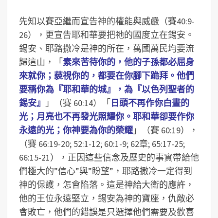
先知以賽亞繼而宣告神的權能與威嚴（賽40:9-
26），更宣告耶和華要把祂的國度立在錫安。
錫安、耶路撒冷是神的所在，萬國萬民均要流
歸這山，「
素來苦待你的，他的子孫都必屈身
來就你；藐視你的，都要在你腳下跪拜。他們
要稱你為『耶和華的城』，為『以色列聖者的
錫安』
」（賽 60:14）「
日頭不再作你白晝的
光；月亮也不再發光照耀你。耶和華卻要作你
永遠的光；你神要為你的榮耀
」（賽 60:19），
（賽 66:19-20; 52:1-12; 60:1-9; 62章; 65:17-25;
66:15-21），正因這些信念及歷史的事實帶給他
們極大的”信心”與”盼望”，耶路撒冷一定得到
神的保護，怎會陷落。這是神給大衛的應許，
他的王位永遠堅立，錫安為神的寶座，仇敵必
會敗亡，他們的錯誤是只選擇他們需要及歡喜