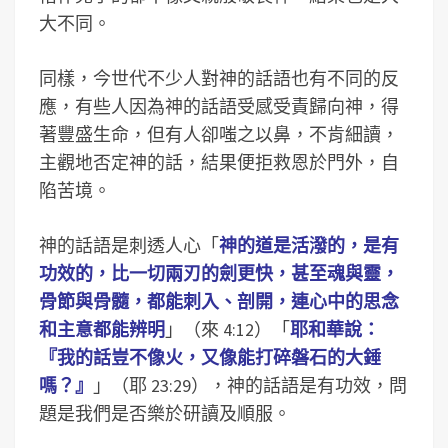
大不同。
同樣，今世代不少人對神的話語也有不同的反
應，有些人因為神的話語受感受責歸向神，得
著豐盛生命，但有人卻嗤之以鼻，不肯細讀，
主觀地否定神的話，結果便拒救恩於門外，自
陷苦境。
神的話語是刺透人心「
神的道是活潑的，是有
功效的，比一切兩刃的劍更快，甚至魂與靈，
骨節與骨髓，都能刺入、剖開，連心中的思念
和主意都能辨明
」（來 4:12）「
耶和華說：
『我的話豈不像火，又像能打碎磐石的大錘
嗎？』
」（耶 23:29），神的話語是有功效，問
題是我們是否樂於研讀及順服。