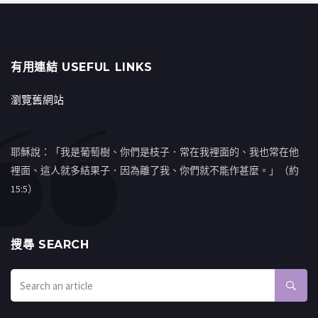
有用連結 USEFUL LINKS
瀏覽舊網站
耶穌說：「我是葡萄樹、你們是枝子．常在我裡面的、我也常在他
裡面、這人就多結果子．因為離了我、你們就不能作甚麼。」（約
15:5）
搜㝷 SEARCH