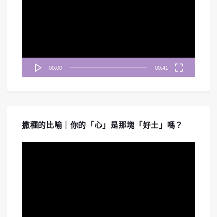
播
放
器
00:00
00:41
撒種的比喻｜你的「心」是那塊「好土」嗎？
視
訊
播
放
器