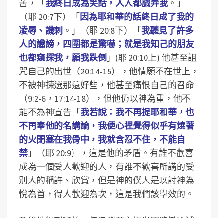
苦，「
我終日成為笑話，人人都戲弄我
。」
（耶 20:7下）「
因為耶和華的話終日成了我的
凌辱、譏刺
。」（耶 20:8下）「
我聽見了許多
人的讒謗，四圍都是驚嚇；就是我知己的朋友
也都窺探我，願我跌倒
」(耶 20:10上) 他甚至詛
咒自己的出世（20:14-15），他情願不在世上，
不被神揀選那還好些，他甚至痛恨自己的召命
（9:2-6，17:14-18），但他仍以神為重，他不
能不為神宣告「
我若說：我不再提耶和華，也
不再奉他的名講論，我便心裡覺得似乎有燒著
的火閉塞在我骨中，我就含忍不住，不能自
禁
」（耶 20:9），這是他的矛盾。有誰不歡喜
成為一個受人歡迎的人，有誰不歡喜所講的受
別人的稱許、欣賞，但是神的僕人是以討神為
悅為首，得人歡迎為次，這是我們該學效的。