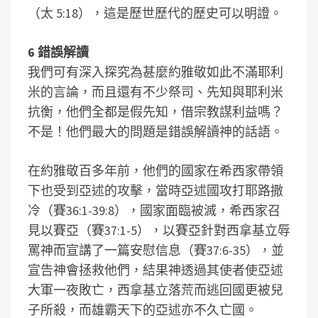
（太 5:18），這是歷世歷代的歷史可以明證。
6 錯誤解讀
我們可有深入探究為甚麼約雅敬如此不滿耶利
米的言論，而且還有不少祭司、先知與耶利米
抗衡，他們全都是假先知，借宗教謀利益嗎？
不是！他們最大的問題是錯誤解讀神的話語。
在約雅敬百多年前，他們的國家在希西家帶領
下也受到亞述的攻擊，當時亞述國攻打耶路撒
冷（賽36:1-39:8），國家面臨被滅，希西家召
見以賽亞（賽37:1-5），以賽亞針對西拿基立辱
罵神而宣講了一篇安慰信息（賽37:6-35），並
宣告神會拯救他們，結果神透過其使者使亞述
大軍一夜敗亡，西拿基立落荒而逃回國更被兒
子所殺，而雄霸天下的亞述亦不久亡國。