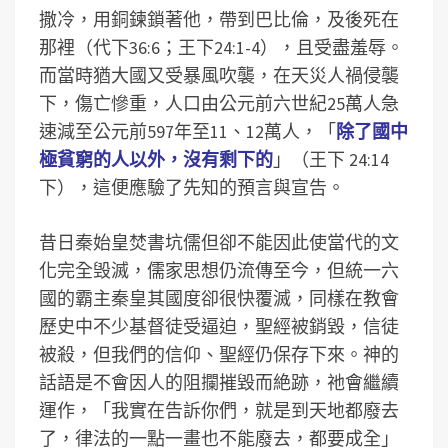
撒冷，用銅鍊鎖著他，帶到巴比倫，及後死在
那裡（代下36:6；王下24:1-4），且受盡羞辱。
而當時猶大國又受暴風吹襲，在天災人禍侵襲
下，傷亡慘重，人口由公元前六世紀25萬人急
速減至公元前597年至11、12萬人，「
除了國中
極貧窮的人以外，沒有剩下的
」（王下 24:14
下），這便應驗了先知的預言與宣告。
昔日秦始皇焚書坑儒但卻不能因此使當代的文
化完全毁滅，儒家思想仍流傳至今，但統一六
國的霸主秦皇其國度卻很快覆滅，同樣在教會
歷史中不少基督徒受逼迫，聖經被銷毀，信徒
被殺，但我們的信仰、聖經仍保存下來。神的
話語是不會因人的阻攔摧毀而絶跡，祂會繼續
運作，「我實在告訴你們，就是到天地都廢去
了，律法的一點一畫也不能廢去，都要成全」