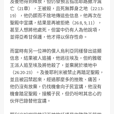
及後他得到釋放，但仍發預言指出耶路撒冷滅
亡（21章），王被殺，且死無葬身之地（22:13-
19），他仍鍥而不捨地傳這些信息，他再次在
聖殿中宣講，結果是再被拒絶（26:8, 9, 11），
甚至人想將他處死，但當中仍有人為他說項，
並得亞希甘保護，他才得以保存性命。
而當時有另一位神的僕人烏利亞同樣發出這類
信息，結果被人追捕，他逃往埃及，但約雅敬
王派人追至埃及將他殺了，並棄屍於墳地中
（26:20-23）。及後耶利米被禁止再踏足聖殿，
並且被囚禁起來，經過那麼多的挫敗、痛苦，
他仍沒有放棄，仍找機會向子民宣講，他沒有
機會踏足聖殿，接觸子民，但仍吩咐其忠心的
伙伴巴錄替他宣講。