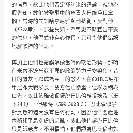
的信息，故此他們否定耶利米的講論，視他為
假先知，故他被聖殿中的負責人巴施戶珥掌
摑，當時的先知哈拿尼雅與他抗衡，反對他
（耶28章）。那些先知、祭司更不時宣告平安
的信息，他們並非存心作假，只可惜他們錯誤
地解讀神的話語。
再加上他們也錯誤解讀當時的政治形勢，那時
在米索不達米亞平原的政治勢力千變萬化，昔
日的盟友可以成為今日的敵人，在601B.C.尼布
甲尼撒大戰埃及，雙方傷亡慘重，但埃及稍為
佔先，故此約雅敬便攞脫巴比倫轉投埃及（王
下24:1），但那時（599-598B.C.）巴比倫似乎
對反叛的猶大沒有任何行動，因為他們要處理
內務和平息別處的騷亂，故此他們認為巴比倫
只是紙老虎，不用懼怕，他們認為巴比倫也如