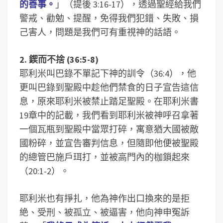
的善事。
」（提後 3:16-17），透過聖經給我們
警戒、勸勉、提醒，免得我們犯錯、失敗、損
己害人，問題是我們可有重視神的話語。
2. 鍥而不捨 (36:5-8)
耶利米叫巴錄不單記下神的訓令（36:4），他
更叫巴錄到聖殿中趁他們禁食的日子宣告這信
息，原來耶利米被禁止踏足聖殿。在耶利米書
19章中的記載，我們看到耶利米被神呼召拿著
一個瓦瓶到聖殿中當眾打碎，寓意猶大國被敵
國粉碎，並宣告審判信息，但隨即他便被聖殿
的總管巴施戶珥打，並被高門內的枷鎖起來
（20:1-2）。
耶利米也有掙扎，他為神作出口換來的是拒
絶、受刑、被孤立、被逼害，他向神申冤訴