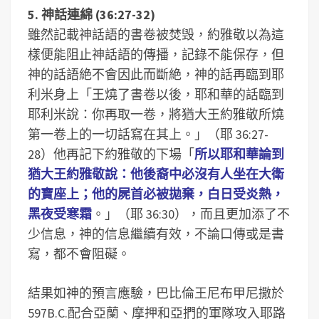
5. 神話連綿 (36:27-32)
雖然記載神話語的書卷被焚毁，約雅敬以為這
樣便能阻止神話語的傳播，記錄不能保存，但
神的話語絶不會因此而斷絶，神的話再臨到耶
利米身上「王燒了書卷以後，耶和華的話臨到
耶利米說：你再取一卷，將猶大王約雅敬所燒
第一卷上的一切話寫在其上。」（耶 36:27-
28）他再記下約雅敬的下場「
所以耶和華論到
猶大王約雅敬說：他後裔中必沒有人坐在大衛
的寶座上；他的屍首必被拋棄，白日受炎熱，
黑夜受寒霜
。」（耶 36:30），而且更加添了不
少信息，神的信息繼續有效，不論口傳或是書
寫，都不會阻礙。
結果如神的預言應驗，巴比倫王尼布甲尼撒於
597B.C.配合亞蘭、摩押和亞捫的軍隊攻入耶路