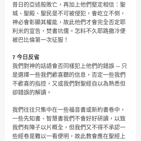
昔日的亞述般敗亡，再加上他們堅定相信：聖
城、聖殿、聖民是不可被侵犯，會屹立不倒，
神必會彰顯其權能，故此他們才會完全否定耶
利米的宣告，焚書坑儒。怎料不久耶路撒冷便
被巴比倫第一次征服！
7 今日反省
我們對神的話語會否同樣犯上他們的錯誤 — 只
是選擇一些我們歡喜聽的信息，否定一些我們
不歡喜的指控，又或我們對聖經自以為熟悉但
卻錯誤的解讀。
我們往往只集中在一些福音書或新約書卷中，
一些先知書、智慧書我們不會好好研讀，以致
我們有陣子以片概全，但我們又不得不承認一
些經卷是難以一看便明，故此教會應在聖經上