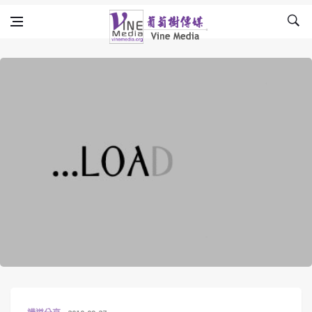
Skip to content
Vine Media
葡萄樹傳媒