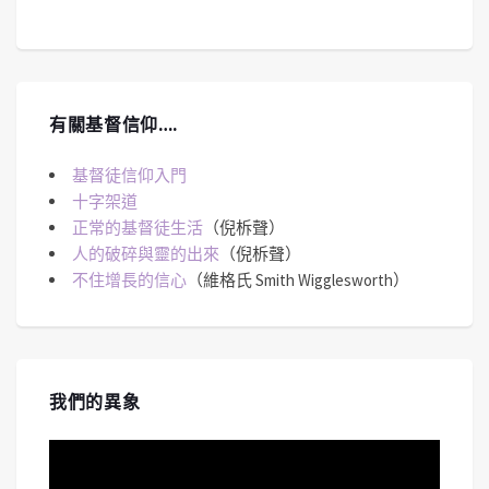
有關基督信仰….
基督徒信仰入門
十字架道
正常的基督徒生活
（倪柝聲）
人的破碎與靈的出來
（倪柝聲）
不住增長的信心
（維格氏 Smith Wigglesworth）
我們的異象
視
訊