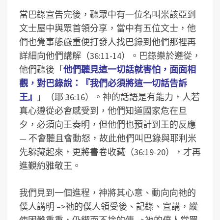
當巴錄宣告完後，聽眾中有一位名叫米該亞到
文士屋中與眾首領分享，當中有五位文士，他
們也覺事態嚴重便打發人找巴錄到他們那裡再
詳細向他們講解（36:11-14）。巴錄樂於遵從，
他們聽後「
他們聽見這一切話就害怕，面面相
觀，對巴錄說：『我們必須將這一切話告訴
王』
」（耶 36:16）。神的話語是有能力，人若
真心遵從必會感受到，他們知道國家危在旦
夕，必須向王奏明，但他們也預計到王的反應
— 不會聽且會動怒，故此他們叫巴錄與耶利米
先躲藏起來，更將書卷收藏（36:19-20），才再
進覲約雅敬王。
我們見到一個進程，神將其心意、動向向祂的
僕人講明 –>祂的僕人領受後、記錄、宣講，縱