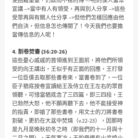
使困難重重，仍鍥而不捨的傳 –>祂的僕人當眾
宣講 –>當中有人有領受，再與別人分享 –>這些
受眾再與有關人仕分享 –>但他們怎樣回應由他
們自決，但信息怎也傳開了！今天我們也要擔
當傳信息的人呢！
4. 割卷焚書 (36:20-26)
這些憂心戚戚的首領進到王面前，將他們所領
受的向王講出，王似乎有正面的回應，王打發
一位臣僕去取那些書卷來，當書卷到了，一位
臣子猶底按卷宣讀給王及侍立在王左右的眾首
領聽，可惜當猶底念了三四篇，即三四段，王
已勃然大怒，他不願再聽下去，他不能接受神
的指責，即搶了那些書卷，用文士的刀將書卷
割破，更扔在大盆中焚燒（v.22-23），因那時
是九月是晚秋初冬之時（即我們的十一月與十
二月之間），天氣寒冷，王的旁邊有火盆燒火