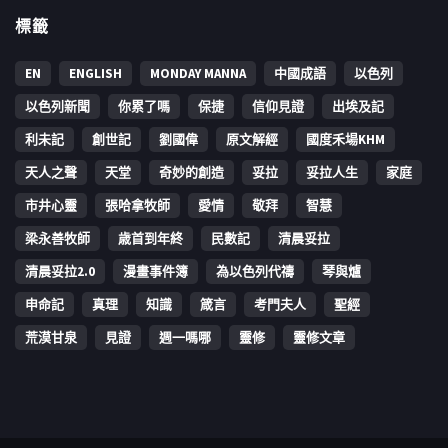
標籤
EN
ENGLISH
MONDAY MANNA
中國成語
以色列
以色列新聞
你累了嗎
保捷
信仰見證
出埃及記
利未記
創世記
劉國偉
原文解經
國度禾場KHM
天人之聲
天堂
奇妙的創造
妥拉
妥拉人生
家庭
市井心靈
張哈拿牧師
愛情
敬拜
智慧
梁永善牧師
歳首到年終
民數記
清晨妥拉
清晨妥拉2.0
漫畫事件簿
為以色列代禱
琴與爐
申命記
真理
知識
箴言
考門夫人
聖經
荒漠甘泉
見證
週一嗎哪
靈修
靈修文章