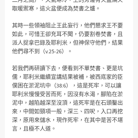
取暖禦寒，這火盆便成為焚書之爐。
其時一些領袖阻止王此妄行，他們懇求王不要
如此，可惜王卻充耳不聞，仍要割卷焚書，且
派人捉拿巴錄及耶利米，但神保守他們，結果
他們尋不到（v.25-26）。
若我們再研讀下去，便看到不單焚書、更是坑
儒，耶利米繼續宣講結果被補，被西底家的臣
僕困在淤泥坑中（38:6），這是死牢，可以讓
耶利米慢慢受苦而死，因沒有水渴，腳陷在淤
泥中，越陷越深至沒頂，這死牢是在石頭鑿出
來，中間如頸項一般，深三、四呎，入口再挖
深，原用來儲水，現作死牢，在其中是苦不堪
言，且極不人道。