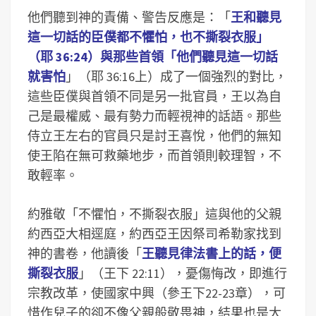
他們聽到神的責備、警告反應是：「
王和聽見
這一切話的臣僕都不懼怕，也不撕裂衣服」
（耶 36:24）與那些首領「他們聽見這一切話
就害怕
」（耶 36:16上）成了一個強烈的對比，
這些臣僕與首領不同是另一批官員，王以為自
己是最權威、最有勢力而輕視神的話語。那些
侍立王左右的官員只是討王喜悅，他們的無知
使王陷在無可救藥地步，而首領則較理智，不
敢輕率。
約雅敬「不懼怕，不撕裂衣服」這與他的父親
約西亞大相逕庭，約西亞王因祭司希勒家找到
神的書卷，他讀後「
王聽見律法書上的話，便
撕裂衣服
」（王下 22:11），憂傷悔改，即進行
宗教改革，使國家中興（參王下22-23章），可
惜作兒子的卻不像父親般敬畏神，結果也是大