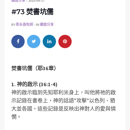
講道分享
2010-09-27
#73 焚書坑儒
BY
梁永善牧師
IN
講道分享
焚書坑儒（耶36章）
1. 神的啟示 (36:1-4)
神的啟示臨到先知耶利米身上，叫他將祂的啟
示記錄在書卷上，神的話語”攻擊”以色列、猶
大並各國，這些記錄是反映出神對人的愛與憐
憫。