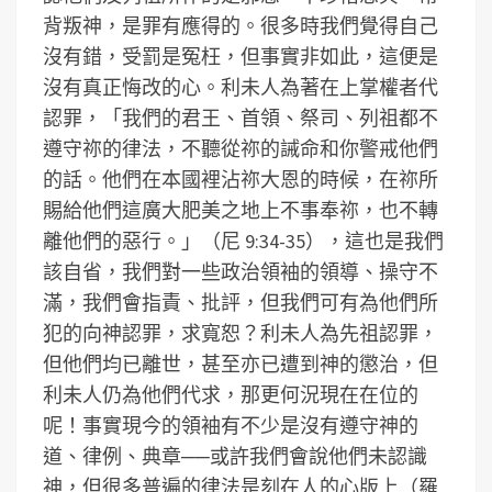
背叛神，是罪有應得的。很多時我們覺得自己
沒有錯，受罰是冤枉，但事實非如此，這便是
沒有真正悔改的心。利未人為著在上掌權者代
認罪，「我們的君王、首領、祭司、列祖都不
遵守祢的律法，不聽從祢的誡命和你警戒他們
的話。他們在本國裡沾祢大恩的時候，在祢所
賜給他們這廣大肥美之地上不事奉祢，也不轉
離他們的惡行。」（尼 9:34-35），這也是我們
該自省，我們對一些政治領袖的領導、操守不
滿，我們會指責、批評，但我們可有為他們所
犯的向神認罪，求寬恕？利未人為先祖認罪，
但他們均已離世，甚至亦已遭到神的懲治，但
利未人仍為他們代求，那更何況現在在位的
呢！事實現今的領袖有不少是沒有遵守神的
道、律例、典章──或許我們會說他們未認識
神，但很多普遍的律法是刻在人的心版上（羅