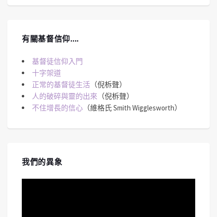
有關基督信仰….
基督徒信仰入門
十字架道
正常的基督徒生活
（倪柝聲）
人的破碎與靈的出來
（倪柝聲）
不住增長的信心
（維格氏 Smith Wigglesworth）
我們的異象
視
訊
播