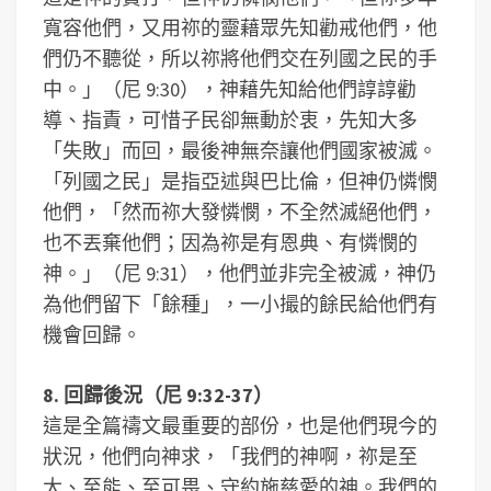
寬容他們，又用祢的靈藉眾先知勸戒他們，他
們仍不聽從，所以祢將他們交在列國之民的手
中。」（尼 9:30），神藉先知給他們諄諄勸
導、指責，可惜子民卻無動於衷，先知大多
「失敗」而回，最後神無奈讓他們國家被滅。
「列國之民」是指亞述與巴比倫，但神仍憐憫
他們，「然而祢大發憐憫，不全然滅絕他們，
也不丟棄他們；因為祢是有恩典、有憐憫的
神。」（尼 9:31），他們並非完全被滅，神仍
為他們留下「餘種」，一小撮的餘民給他們有
機會回歸。
8. 回歸後況（尼 9:32-37）
這是全篇禱文最重要的部份，也是他們現今的
狀況，他們向神求，「我們的神啊，祢是至
大、至能、至可畏、守約施慈愛的神。我們的