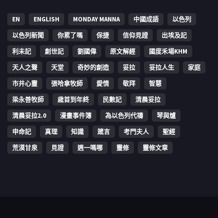
EN
ENGLISH
MONDAY MANNA
中國成語
以色列
以色列新聞
你累了嗎
保捷
信仰見證
出埃及記
利未記
創世記
劉國偉
原文解經
國度禾場KHM
天人之聲
天堂
奇妙的創造
妥拉
妥拉人生
家庭
市井心靈
張哈拿牧師
愛情
敬拜
智慧
梁永善牧師
歳首到年終
民數記
清晨妥拉
清晨妥拉2.0
漫畫事件簿
為以色列代禱
琴與爐
申命記
真理
知識
箴言
考門夫人
聖經
荒漠甘泉
見證
週一嗎哪
靈修
靈修文章