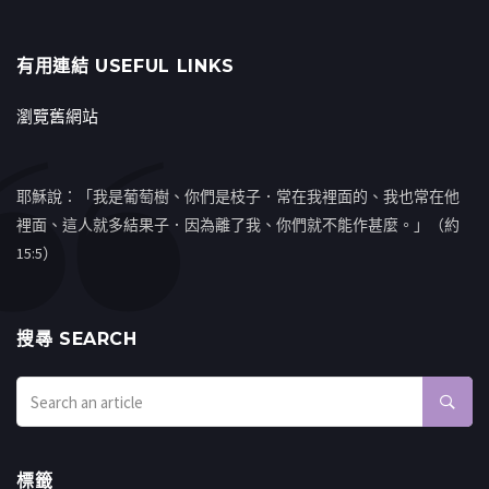
有用連結 USEFUL LINKS
瀏覽舊網站
耶穌說：「我是葡萄樹、你們是枝子．常在我裡面的、我也常在他
裡面、這人就多結果子．因為離了我、你們就不能作甚麼。」（約
15:5）
搜㝷 SEARCH
標籤