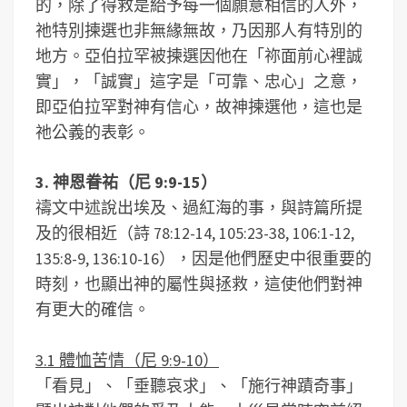
的，除了得救是給予每一個願意相信的人外，
祂特別揀選也非無緣無故，乃因那人有特別的
地方。亞伯拉罕被揀選因他在「祢面前心裡誠
實」，「誠實」這字是「可靠、忠心」之意，
即亞伯拉罕對神有信心，故神揀選他，這也是
祂公義的表彰。
3. 神恩眷祐（尼 9:9-15）
禱文中述說出埃及、過紅海的事，與詩篇所提
及的很相近（詩 78:12-14, 105:23-38, 106:1-12,
135:8-9, 136:10-16），因是他們歷史中很重要的
時刻，也顯出神的屬性與拯救，這使他們對神
有更大的確信。
3.1 體恤苦情（尼 9:9-10）
「看見」、「垂聽哀求」、「施行神蹟奇事」