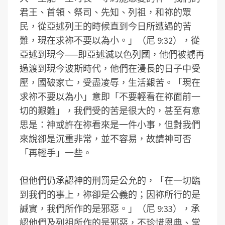
君王、首領、祭司、先知、列祖，和祢的眾
民，從亞述列王的時候直到今日所遭遇的苦
難，現在求祢不要以為小。」（尼 9:32），從
亞述到現今──即亞述滅以色列國，他們被擄再
過渡到現今波斯時代，他們在漫長的日子中受
壓，國破家亡，受盡凌辱，生活艱苦。「現在
求祢不要以為小」意即「不要輕看在祢面前一
切的艱難」，我們受的苦是很大的，甚至有意
思是：神或許在祢看來是一件小事，但對我們
來說卻是沉重非常，並不容易，故請神可否
「再輕手」一些。
但他們仍承認神的刑罰是公允的，「在一切臨
到我們的事上，祢卻是公義的；因祢所行的是
誠實，我們所作的是邪惡。」（尼 9:33），承
認他們及列祖所作的是邪惡，不珍惜恩典、常