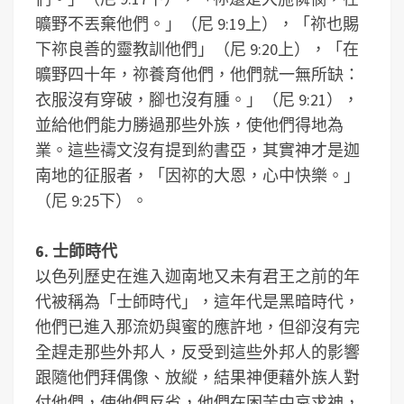
曠野不丟棄他們。」（尼 9:19上），「祢也賜
下祢良善的靈教訓他們」（尼 9:20上），「在
曠野四十年，祢養育他們，他們就一無所缺：
衣服沒有穿破，腳也沒有腫。」（尼 9:21），
並給他們能力勝過那些外族，使他們得地為
業。這些禱文沒有提到約書亞，其實神才是迦
南地的征服者，「因祢的大恩，心中快樂。」
（尼 9:25下）。
6. 士師時代
以色列歷史在進入迦南地又未有君王之前的年
代被稱為「士師時代」，這年代是黑暗時代，
他們已進入那流奶與蜜的應許地，但卻沒有完
全趕走那些外邦人，反受到這些外邦人的影響
跟隨他們拜偶像、放縱，結果神便藉外族人對
付他們，使他們反省，他們在困苦中哀求神，