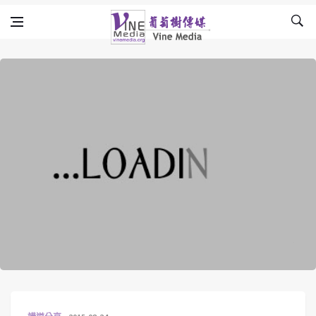
Skip to content
Vine Media
葡萄樹傳媒