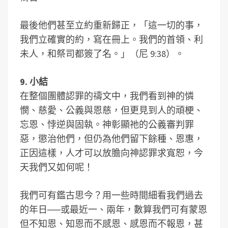
最後他們甚至立約重新歸正，「這一切的事，
我們立確實的約，寫在冊上。我們的首領、利
未人，和祭司都簽了名。」（尼 9:38）。
9. 小結
在整個團體認罪的禱文中，我們看到神的憐
憫、慈愛、公義與恩慈，但更見到人的頑梗、
忘恩、悖逆與固執。神彰顯祂的公義審判罪
惡，懲治他們，但仍為他們留下餘種、恩惠，
正因這樣，人才可以放膽向神認罪求寬恕，今
天我們又如何呢！
我們可有鑑古思今？用一些時間細看我們過去
的年日──或最近一、兩年，數算我們可有蒙恩
但不知恩、知恩而不感恩、感恩而不報恩，甚