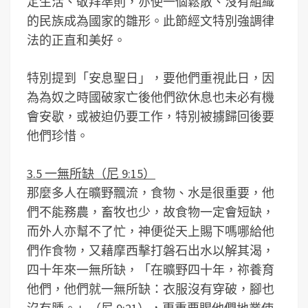
定生活、敬拜準則，亦使一個鬆散、沒有組織
的民族成為國家的雛形。此節經文特別強調律
法的正直和美好。
特別提到「安息聖日」，要他們重視此日，因
為為奴之時國破家亡後他們欲休息也未必有機
會安歇，或被迫仍要工作，特別被擄歸回後要
他們珍惜。
3.5 一無所缺（尼 9:15）
那麼多人在曠野飄流，食物、水是很重要，他
們不能務農，畜牧也少，故食物一定會短缺，
而外人亦幫不了忙，神便從天上賜下嗎哪給他
們作食物，又藉摩西擊打磐石出水以解其渴，
四十年來一無所缺，「在曠野四十年，祢養育
他們，他們就一無所缺：衣服沒有穿破，腳也