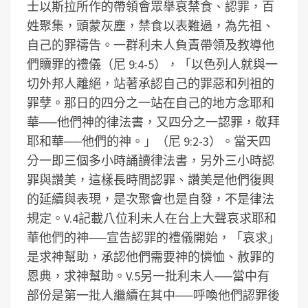
士以斯拉所作的帶領會眾舉哀禁食、認罪，百
姓聚集，頭蒙灰塵，禁食以表難過，為先祖、
自己的罪禱告。一群利未人負責帶領及教導他
們贖罪的禮儀（尼 9:4-5），「以色列人就與一
切外邦人離絕，站著承認自己的罪惡和列祖的
罪孽。那日的四分之一站在自己的地方念耶和
華──他們神的律法書，又四分之一認罪，敬拜
耶和華──他們的神。」（尼 9:2-3）。當天四
分一即三個多小時誦讀律法書，另外三小時認
罪與讚美，這樣長時間認罪、讚美是他們復興
的延續與表現，是次聚會也是自發，不是律法
規定。V.4記載八位利未人在台上大聲哀求耶和
華他們的神──宣告認罪的禮儀開始，「哀求」
是求神幫助，承認他們需要神的憐恤、赦罪的
恩典，求神幫助。V.5另一批利未人──當中有
部份是第一批人繼續在其中──呼喚他們認罪後