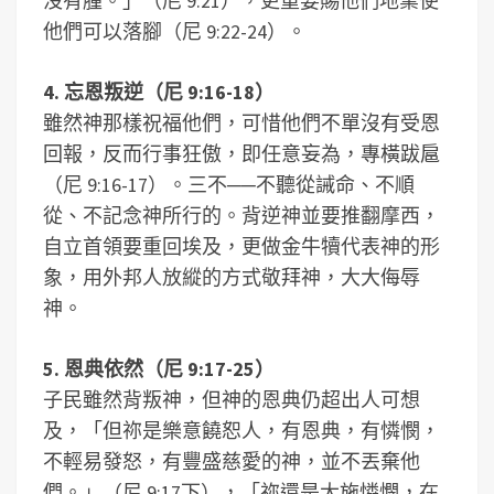
沒有腫。」（尼 9:21），更重要賜他們地業使
他們可以落腳（尼 9:22-24）。
4. 忘恩叛逆（尼 9:16-18）
雖然神那樣祝福他們，可惜他們不單沒有受恩
回報，反而行事狂傲，即任意妄為，專橫跋扈
（尼 9:16-17）。三不──不聽從誡命、不順
從、不記念神所行的。背逆神並要推翻摩西，
自立首領要重回埃及，更做金牛犢代表神的形
象，用外邦人放縱的方式敬拜神，大大侮辱
神。
5. 恩典依然（尼 9:17-25）
子民雖然背叛神，但神的恩典仍超出人可想
及，「但祢是樂意饒恕人，有恩典，有憐憫，
不輕易發怒，有豐盛慈愛的神，並不丟棄他
們。」（尼 9:17下），「祢還是大施憐憫，在