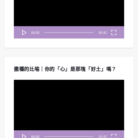
放
器
00:00
00:41
撒種的比喻｜你的「心」是那塊「好土」嗎？
視
訊
播
放
器
00:00
02:47