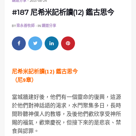
講道分享
2015-08-24
#187 尼希米記析讀(12) 鑑古思今
BY
梁永善牧師
IN
講道分享
尼希米記析讀(12) 鑑古思今
（尼9章）
當城牆建好後，他們有一個靈命的復興，這源
於他們對神話語的渴求，水門聚集多日，長時
間聆聽神僕人的教導，及後他們歡欣享受神所
賜的福氣，歡樂慶祝，但接下來的是悲哀、禁
食與認罪。