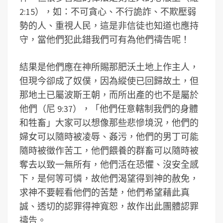
2:15），如：不可貪心、不行詭詐、不欺壓弱
勢的人、重視人民，這是非信徒也知道也應持
守，當他們犯此錯我們可有為他們禱告呢！
結果是他們應在神所賜那肥沃土地上作主人，
但現今卻成了奴僕，因為縱使已回歸故土，但
那地土已屬波斯王朝，而所出產的也不是屬於
他們（尼 9:37），「他們任意轄制我們的身體
和牲畜」大家可以想像那些悲慘境況，他們的
婦女可以隨時被凌辱、姦污，他們的男丁可能
隨時被徵作苦工，他們餵養的群畜可以隨時被
奪去以致一無所有，他們活在恐懼、沒安全感
下，是何等可憐，故他們渴望得到神的赦免，
求神不要輕看他們的苦楚，他們希望藉此真
誠、透切的認罪得神寬恕，故作出此團體認罪
禱告。