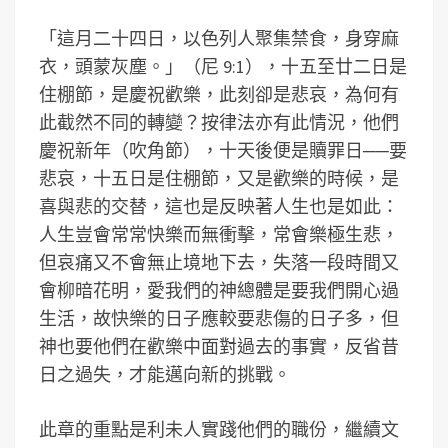
「這月二十四日，以色列人聚集禁食，身穿麻
衣，頭蒙灰塵。」（尼 9:1），十五至廿二日是
住棚節，是慶祝歡樂，此刻卻是悲哀，為何有
此截然不同的轉變？按律法亦有此情況，他們
慶祝新年（吹角節），十天後便是贖罪日──要
悲哀，十五日是住棚節，又是歡樂的時候，是
喜與悲的交替，這也是反映著人生也是如此：
人生豈會常常快樂而無衝擊，常會樂極生悲，
但哀痛又不會無止境地下去，失落一段時間又
會柳暗花明，愛我們的神總體是要我們開心過
生活，故快樂的日子應較要悲傷的日子多，但
神也要他們在歡樂中面對過去的事實，反省昔
日之過失，才能邁向新的挑戰。
此章的重點是利未人實踐他們的職份，繼續文