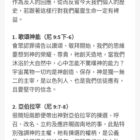
作為及人的回應，從而反省今天我們個人的歷
史，若跟著這樣行對我們屬靈生命一定有裨
益。
1. 歌頌神能（尼 9:5下-6）
會眾認罪禱告以讚頌、敬拜開始，我們的思維
要想到神的榮耀、尊貴，祂創天造地，當我們
沐浴於大自然中，心中怎能不驚嘆神的能力？
宇宙萬物一切均是神創造、保存，神是獨一無
二的主宰，是以色列人、也是我們信徒應有，
且要堅守的信念。
2. 亞伯拉罕（尼 9:7-8）
很簡短兩節便帶出神對亞伯拉罕的揀選、呼
召、改名、立約及應許賜迦南地的事，此點特
別強調神的主權，祂有揀選的權柄，是公義