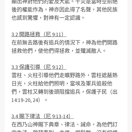
顯出神對他們的愛及大能。十災是當時空前絕
後的權能作為，神亦因此得了名聲，其他民族
也感到驚懼，對神有一定認識。
3.2 開路拯救（尼 9:11）
在前無去路後有追兵的情況下，神為他們開路
拯救他們，使他們得拯救，並殲滅敵人。
3.3 保護引導（尼 9:12）
雲柱、火柱引導他們走曠野路外，雲柱遮蔽熱
日光，火柱給他們照明，當埃及軍兵追殺他
們，雲柱又轉到後頭阻擋追兵，保護子民（出
14:19-20, 24）。
3.4 賜下律法（尼 9:13-14）
在西乃山神賜下典章、律法、誡命，為他們訂