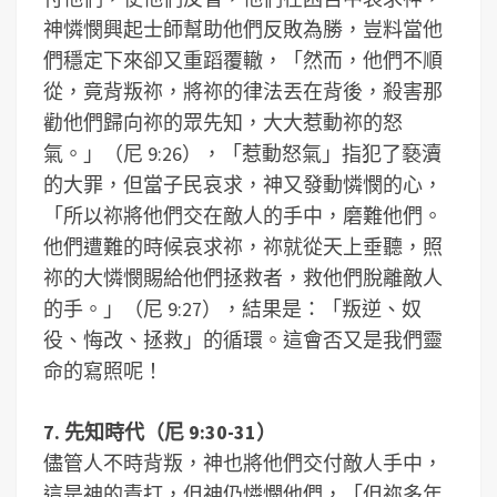
神憐憫興起士師幫助他們反敗為勝，豈料當他
們穩定下來卻又重蹈覆轍，「然而，他們不順
從，竟背叛祢，將祢的律法丟在背後，殺害那
勸他們歸向祢的眾先知，大大惹動祢的怒
氣。」（尼 9:26），「惹動怒氣」指犯了褻瀆
的大罪，但當子民哀求，神又發動憐憫的心，
「所以祢將他們交在敵人的手中，磨難他們。
他們遭難的時候哀求祢，祢就從天上垂聽，照
祢的大憐憫賜給他們拯救者，救他們脫離敵人
的手。」（尼 9:27），結果是：「叛逆、奴
役、悔改、拯救」的循環。這會否又是我們靈
命的寫照呢！
7. 先知時代（尼 9:30-31）
儘管人不時背叛，神也將他們交付敵人手中，
這是神的責打，但神仍憐憫他們，「但祢多年