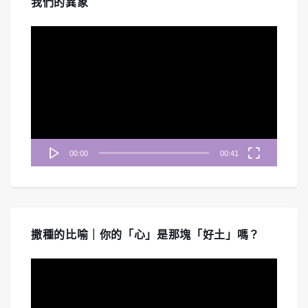
我們的異象
視
訊
播
放
器
00:00
00:41
撒種的比喻｜你的「心」是那塊「好土」嗎？
視
訊
播