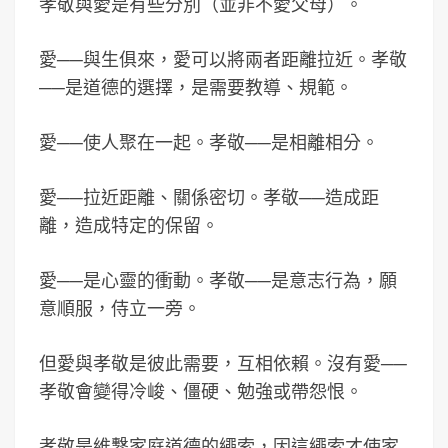
孝敬與愛是有些分別（並非不愛父母）。
愛──與生俱來，愛可以將兩者距離拉近。孝敬
──是道德的選擇，是需要教導、規範。
愛──使人聚在一起。孝敬──是相離相分。
愛──拉近距離、關係密切。孝敬──造成距
離，造成特定的保留。
愛──是心靈的衝動。孝敬──是意志行為，願
意順服，侍立一旁。
但愛與孝敬是彼此需要，互相依賴。沒有愛──
孝敬會變得冷峻、僵硬、勉強或帶怨恨。
孝敬是維繫家庭道德的繩索，因這繩索才使家