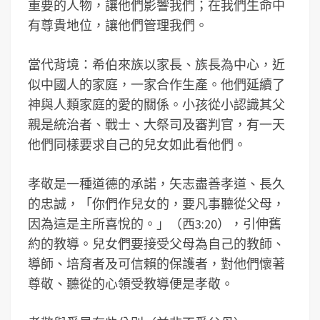
重要的人物，讓他們影響我們；在我們生命中
有尊貴地位，讓他們管理我們。
當代背境：希伯來族以家長、族長為中心，近
似中國人的家庭，一家合作生產。他們延續了
神與人類家庭的愛的關係。小孩從小認識其父
親是統治者、戰士、大祭司及審判官，有一天
他們同樣要求自己的兒女如此看他們。
孝敬是一種道德的承諾，矢志盡善孝道、長久
的忠誠，「你們作兒女的，要凡事聽從父母，
因為這是主所喜悅的。」（西3:20），引伸舊
約的教導。兒女們要接受父母為自己的教師、
導師、培育者及可信賴的保護者，對他們懷著
尊敬、聽從的心領受教導便是孝敬。