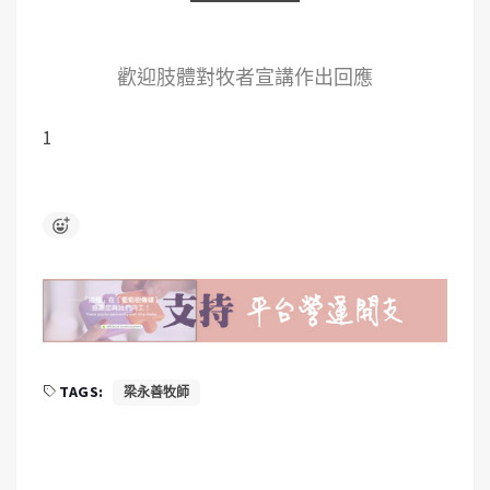
歡迎肢體對牧者宣講作出回應
1
TAGS:
梁永善牧師