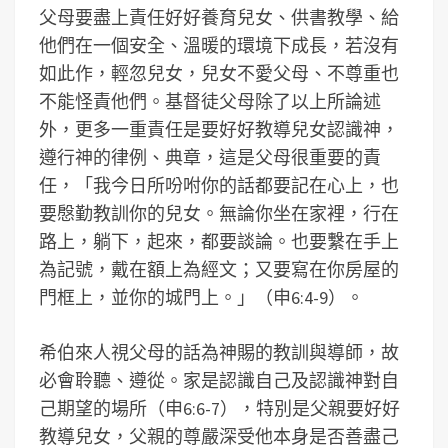
父母要盡上責任好好養育兒女、供書教學、給
他們在一個安全、溫暖的環境下成長，若沒有
如此作，輕忽兒女，兒女不愛父母、不尊重也
不能怪責他們。基督徒父母除了以上所論述
外，更多一重責任是要好好教導兒女認識神，
遵行神的律例、典章，這是父母很重要的責
任，「我今日所吩咐你的話都要記在心上，也
要慇勤教訓你的兒女。無論你坐在家裡，行在
路上，躺下，起來，都要談論。也要繫在手上
為記號，戴在額上為經文；又要寫在你房屋的
門框上，並你的城門上。」（申6:4-9）。
希伯來人視父母的話為神賜的教訓與導師，故
必會聆聽、遵從。家是認識自己及認識神對自
己期望的場所（申6:6-7），特別是父親要好好
教導兒女，父親的尊嚴深受他本身是否善盡己