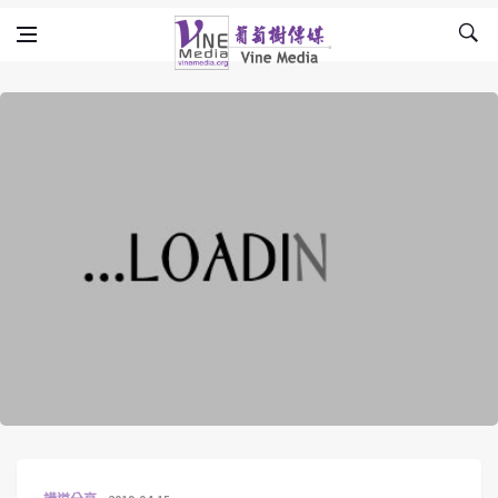
Skip to content
Vine Media
葡萄樹傳媒