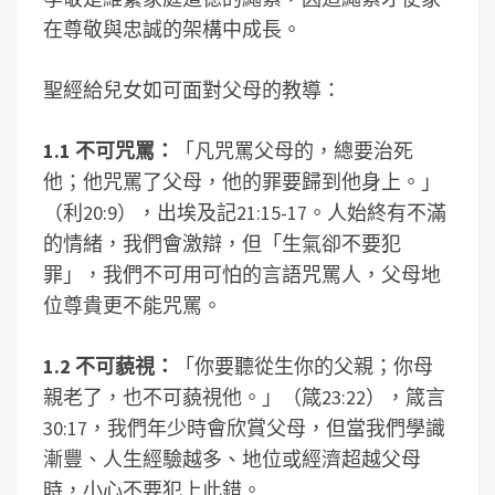
在尊敬與忠誠的架構中成長。
聖經給兒女如可面對父母的教導：
1.1
不可咒罵：
「凡咒罵父母的，總要治死
他；他咒罵了父母，他的罪要歸到他身上。」
（利20:9），出埃及記21:15-17。人始終有不滿
的情緒，我們會激辯，但「生氣卻不要犯
罪」，我們不可用可怕的言語咒罵人，父母地
位尊貴更不能咒罵。
1.2
不可藐視：
「你要聽從生你的父親；你母
親老了，也不可藐視他。」（箴23:22），箴言
30:17，我們年少時會欣賞父母，但當我們學識
漸豐、人生經驗越多、地位或經濟超越父母
時，小心不要犯上此錯。