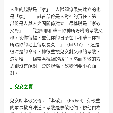
人生的起點是「家」，人際關係最先建立的也
是「家」。十誡首部份是人對神的責任，第二
部份是人與人之間關係建立。最基礎是「孝敬
父母」──「當照耶和華－你神所吩咐的孝敬父
母，使你得福，並使你的日子在耶和華－你神
所賜你的地上得以長久。」（申5:16），這是
很清楚的命令，神很重視兒女對父母的孝敬，
這是唯一一條帶著祝福的誡命。然而孝敬的方
式卻沒有絕對一套的規條，故我們要小心面
對。
1. 兒女之責
兒女應孝敬父母，「孝敬」（Ka bad）有較重
的軍事教育味道。孝敬是尊敬他們，視他們為