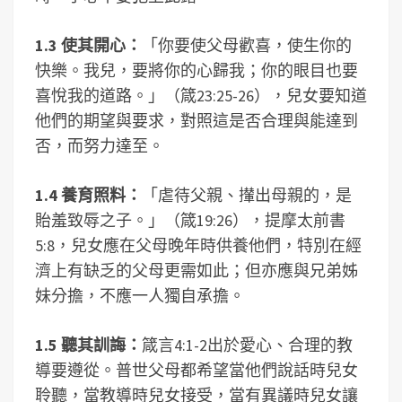
1.3
使其開心：
「你要使父母歡喜，使生你的
快樂。我兒，要將你的心歸我；你的眼目也要
喜悅我的道路。」（箴23:25-26），兒女要知道
他們的期望與要求，對照這是否合理與能達到
否，而努力達至。
1.4
養育照料：
「虐待父親、攆出母親的，是
貽羞致辱之子。」（箴19:26），提摩太前書
5:8，兒女應在父母晚年時供養他們，特別在經
濟上有缺乏的父母更需如此；但亦應與兄弟姊
妹分擔，不應一人獨自承擔。
1.5
聽其訓誨：
箴言4:1-2出於愛心、合理的教
導要遵從。普世父母都希望當他們說話時兒女
聆聽，當教導時兒女接受，當有異議時兒女讓