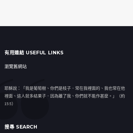
有用連結 USEFUL LINKS
瀏覽舊網站
耶穌說：「我是葡萄樹、你們是枝子．常在我裡面的、我也常在他
裡面、這人就多結果子．因為離了我、你們就不能作甚麼。」（約
15:5）
搜㝷 SEARCH