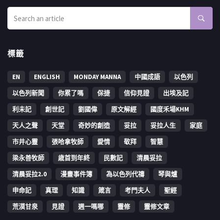
標籤
EN
ENGLISH
MONDAY MANNA
中國成語
以色列
以色列新聞
你累了嗎
保捷
信仰見證
出埃及記
利未記
創世記
劉國偉
原文解經
國度禾場KHM
天人之聲
天堂
奇妙的創造
妥拉
妥拉人生
家庭
市井心靈
張哈拿牧師
愛情
敬拜
智慧
梁永善牧師
歳首到年終
民數記
清晨妥拉
清晨妥拉2.0
漫畫事件簿
為以色列代禱
琴與爐
申命記
真理
知識
箴言
考門夫人
聖經
荒漠甘泉
見證
週一嗎哪
靈修
靈修文章