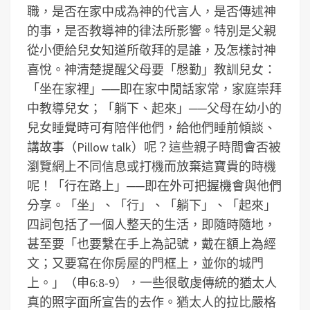
職，是否在家中成為神的代言人，是否傳述神
的事，是否教導神的律法所影響。特別是父親
從小便給兒女知道所敬拜的是誰，及怎樣討神
喜悅。神清楚提醒父母要「慇勤」教訓兒女：
「坐在家裡」──即在家中閒話家常，家庭崇拜
中教導兒女；「躺下、起來」──父母在幼小的
兒女睡覺時可有陪伴他們，給他們睡前傾談、
講故事（Pillow talk）呢？這些親子時間會否被
瀏覽網上不同信息或打機而放棄這寶貴的時機
呢！「行在路上」──即在外可把握機會與他們
分享。「坐」、「行」、「躺下」、「起來」
四詞包括了一個人整天的生活，即隨時隨地，
甚至要「也要繫在手上為記號，戴在額上為經
文；又要寫在你房屋的門框上，並你的城門
上。」（申6:8-9），一些很敬虔傳統的猶太人
真的照字面所宣告的去作。猶太人的拉比嚴格