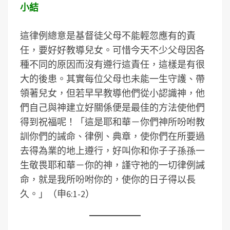
小結
這律例總意是基督徒父母不能輕忽應有的責
任，要好好教導兒女。可惜今天不少父母因各
種不同的原因而沒有遵行這責任，這樣是有很
大的後患。其實每位父母也未能一生守護、帶
領著兒女，但若早早教導他們從小認識神，他
們自己與神建立好關係便是最佳的方法使他們
得到祝福呢！「這是耶和華－你們神所吩咐教
訓你們的誡命、律例、典章，使你們在所要過
去得為業的地上遵行，好叫你和你子子孫孫一
生敬畏耶和華－你的神，謹守祂的一切律例誡
命，就是我所吩咐你的，使你的日子得以長
久。」（申6:1-2）