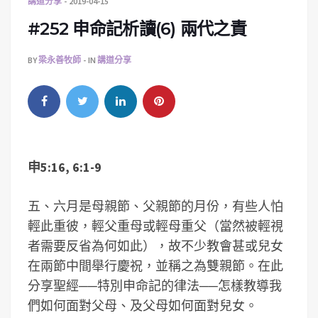
講道分享
2019-04-15
#252 申命記析讀(6) 兩代之責
BY
梁永善牧師
IN
講道分享
申5:16, 6:1-9
五、六月是母親節、父親節的月份，有些人怕
輕此重彼，輕父重母或輕母重父（當然被輕視
者需要反省為何如此），故不少教會甚或兒女
在兩節中間舉行慶祝，並稱之為雙親節。在此
分享聖經──特別申命記的律法──怎樣教導我
們如何面對父母、及父母如何面對兒女。