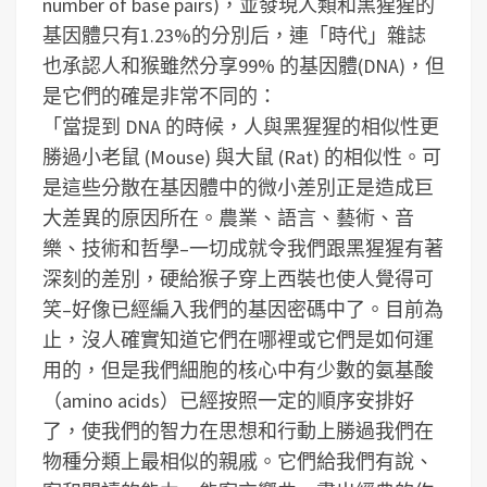
number of base pairs)，並發現人類和黑猩猩的
基因體只有1.23%的分別后，連「時代」雜誌
也承認人和猴雖然分享99% 的基因體(DNA)，但
是它們的確是非常不同的：
「當提到 DNA 的時候，人與黑猩猩的相似性更
勝過小老鼠 (Mouse) 與大鼠 (Rat) 的相似性。可
是這些分散在基因體中的微小差別正是造成巨
大差異的原因所在。農業、語言、藝術、音
樂、技術和哲學–一切成就令我們跟黑猩猩有著
深刻的差別，硬給猴子穿上西裝也使人覺得可
笑–好像已經編入我們的基因密碼中了。目前為
止，沒人確實知道它們在哪裡或它們是如何運
用的，但是我們細胞的核心中有少數的氨基酸
（amino acids）已經按照一定的順序安排好
了，使我們的智力在思想和行動上勝過我們在
物種分類上最相似的親戚。它們給我們有說、