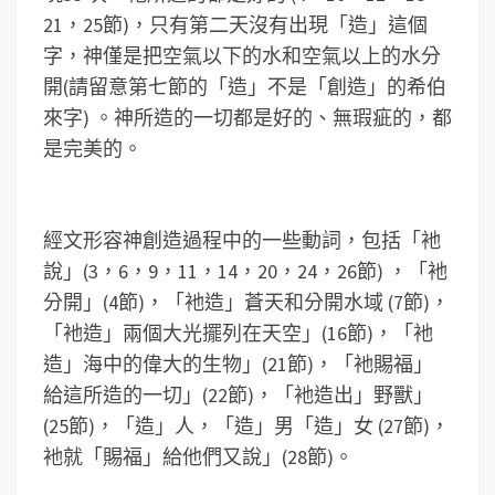
21，25節)，只有第二天沒有出現「造」這個
字，神僅是把空氣以下的水和空氣以上的水分
開(請留意第七節的「造」不是「創造」的希伯
來字) 。神所造的一切都是好的、無瑕疵的，都
是完美的。
經文形容神創造過程中的一些動詞，包括「衪
說」(3，6，9，11，14，20，24，26節) ，「衪
分開」(4節)，「衪造」蒼天和分開水域 (7節)，
「衪造」兩個大光擺列在天空」(16節)，「衪
造」海中的偉大的生物」(21節)，「衪賜福」
給這所造的一切」(22節)，「衪造出」野獸」
(25節)，「造」人，「造」男「造」女 (27節)，
衪就「賜福」給他們又說」(28節)。