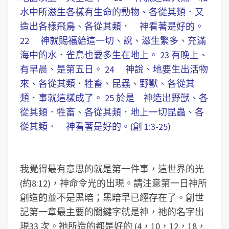
水中所滋生各樣有生命的動物、各從其類．又
造出各樣飛鳥、各從其類． 神看著是好的。
22 神就賜福給這一切、說、滋生繁多、充滿
海中的水．雀鳥也要多生在地上。 23 有晚上、
有早晨、是第五日。 24 神說、地要生出活物
來、各從其類．牲畜、昆蟲、野獸、各從其
類．事就這樣成了。 25 於是 神造出野獸、各
從其類．牲畜、各從其類．地上一切昆蟲、各
從其類． 神看著是好的。(創 1:3-25)
我覺得最有意思的就是第一件事，這世界的光
(約8:12)，神命令光的出現。請注意第一日神所
創造的並不是黑暗；黑暗早已經存在了。創世
記第一章最主要的關鍵字就是神，祂的名字出
現33 次。祂所造的都是好的 (4，10，12，18，