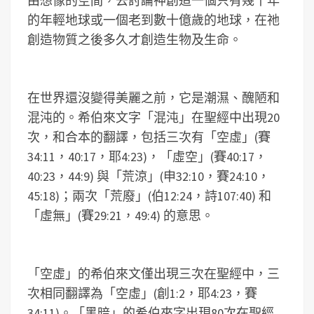
由想像的空間，去討論神創造一個只有幾千年
的年輕地球或一個老到數十億歲的地球，在祂
創造物質之後多久才創造生物及生命。
在世界還沒變得美麗之前，它是潮濕、醜陋和
混沌的。希伯來文字「混沌」在聖經中出現20
次，和合本的翻譯，包括三次有「空虛」(賽
34:11，40:17，耶4:23)，「虛空」(賽40:17，
40:23，44:9) 與「荒涼」(申32:10，賽24:10，
45:18)；兩次「荒廢」(伯12:24，詩107:40) 和
「虛無」(賽29:21，49:4) 的意思。
「空虛」的希伯來文僅出現三次在聖經中，三
次相同翻譯為「空虛」(創1:2，耶4:23，賽
34:11)。「黑暗」的希伯來字出現80次在聖經