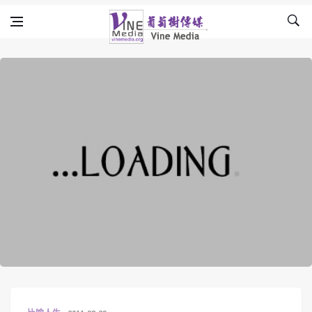
Skip to content
Vine Media
葡萄樹傳媒