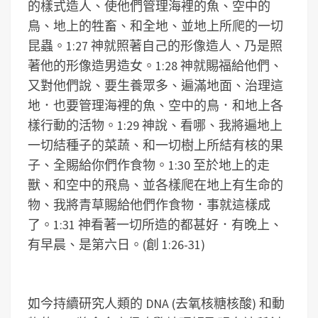
的樣式造人、使他們管理海裡的魚、空中的
鳥、地上的牲畜、和全地、並地上所爬的一切
昆蟲。1:27 神就照著自己的形像造人、乃是照
著他的形像造男造女。1:28 神就賜福給他們、
又對他們說、要生養眾多、遍滿地面、治理這
地．也要管理海裡的魚、空中的鳥．和地上各
樣行動的活物。1:29 神說、看哪、我將遍地上
一切結種子的菜蔬、和一切樹上所結有核的果
子、全賜給你們作食物。1:30 至於地上的走
獸、和空中的飛鳥、並各樣爬在地上有生命的
物、我將青草賜給他們作食物．事就這樣成
了。1:31 神看著一切所造的都甚好．有晚上、
有早晨、是第六日。(創 1:26-31)
如今持續研究人類的 DNA (去氧核糖核酸) 和動