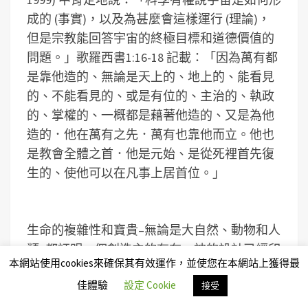
成的 (事實)，以及為甚麼會這樣運行 (理論)，
但是宗教能回答宇宙的終極目標和道德價值的
問題。」歌羅西書1:16-18 記載：「因為萬有都
是靠他造的、無論是天上的、地上的、能看見
的、不能看見的、或是有位的、主治的、執政
的、掌權的、一概都是藉著他造的、又是為他
造的．他在萬有之先．萬有也靠他而立。他也
是教會全體之首．他是元始、是從死裡首先復
生的、使他可以在凡事上居首位。」
生命的複雜性和寶貴–無論是大自然、動物和人
類–都証明一個創造主的存在。神的設計已經印
本網站使用cookies來確保其有效運作，並使您在本網站上獲得最
記和輸入在我們每一個人身上。祂創造我們，
佳體驗
設定 Cookie
為著要與我們建立一個有意義的關係。耶穌來
接受
是為要恢復人被罪所破壞的與神的良好關係，