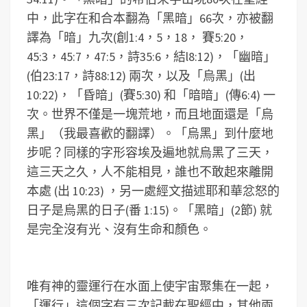
中，此字在和合本翻為「黑暗」66次，亦被翻
譯為「暗」九次(創1:4，5，18， 賽5:20，
45:3，45:7，47:5，詩35:6，結l8:12)，「幽暗」
(伯23:17，詩88:12) 兩次，以及「烏黑」(出
10:22)，「昏暗」(賽5:30) 和「暗暗」(傳6:4) 一
次。世界不僅是一塊荒地，而且地面還是「烏
黑」（我最喜歡的翻譯）。「烏黑」到什麼地
步呢？同樣的字形容埃及遍地就烏黑了三天，
這三天之久，人不能相見，誰也不敢起來離開
本處 (出 10:23) ，另一處經文描述耶和華忿怒的
日子是烏黑的日子(番 1:15)。「黑暗」(2節) 就
是完全沒有光、沒有生命和顏色。
唯有神的靈運行在水面上使宇宙聚集在一起，
「運行」這個字有三次記載在聖經中，其他兩