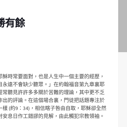
勝有餘
耶穌時常要面對，也是人生中一個主要的經歷，
目永遠不會缺少聽眾。」在約翰福音第九章裏耶
經常聽見許許多多關於苦難的理論，其中更不乏
作出的評論。在這個場合裏，門徒把話題專注於
 (約9：34)，相信瞎子咎由自取，耶穌卻全然
對安息日作工錯謬的見解，由此觸犯宗教領袖。