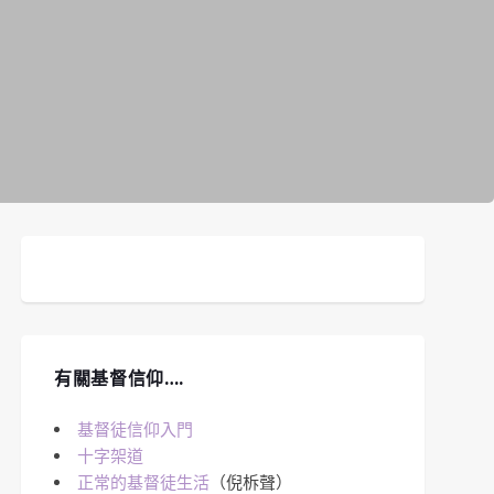
有關基督信仰….
基督徒信仰入門
十字架道
正常的基督徒生活
（倪柝聲）