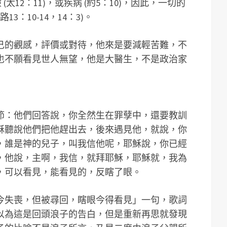
險 (太12：11)，或疾病 (約5：10)，因此，一切的
3：10-14，14：3)。
己的觀感，評價或對待，他來是要減輕苦難，不
也不願看見世人無望，他是大醫生，不是政治家
節：他們回答說，你全然生在罪孽中，還要教訓
穌聽說他們把他趕出去，後來遇見他，就說，你
，誰是神的兒子，叫我信他呢，耶穌說，你已經
，他說，主啊，我信，就拜耶穌，耶穌就，我為
，可以看見，能看見的，反瞎了眼。
今失喪，但被尋回，瞎眼今得看見」一句，歌詞
以為這是回頭浪子的告白，但是重新再思就發現