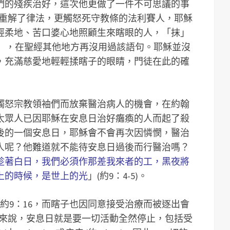
們的殘疾治好，這次他更做了一件不可思議的事
於此重解了律法，更觸怒死守教條的法利賽人，耶穌
輕柔地、苦口婆心地照顧生來瞎眼的人，「抹」
觸」，在聖經其他地方再沒用過該語句。耶穌並沒
，充滿慈愛地輕輕揉瞎子的眼睛，門徒在此的確
觸怒宗教領袖們而放棄醫治病人的機會，在約翰
太眾人已因耶穌在安息日治好癱瘓的人而起了殺
後的一個安息日，耶穌會不會再次因憐憫，醫治
人呢？他難道就不能待安息日過後而行醫治嗎？
趁著白日，我們必須作那差我來者的工，黑夜將
上的時候，是世上的光
」(約9：4-5)。
(約9：16，而瞎子也因同意接受治療而被逐出會
利賽人來說，安息日就是要一切活動全然停止，包括受