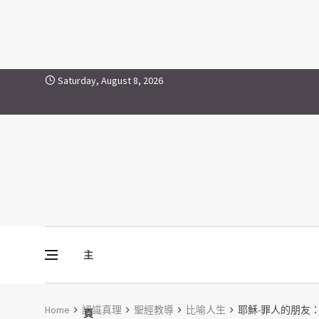
Skip to content
Saturday, August 8, 2026
主
Vine Media
葡萄樹傳媒
Home
認識真理
聖經教導
比喻人生
耶穌-罪人的朋友
頁