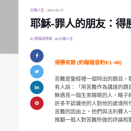
比喻人生
2012-02-27
耶穌-罪人的朋友：得
BY
葉福成牧師
IN
比喻人生
得勝有餘 (約翰福音約9:1-40)
苦難是聖經裡一個特出的題目，
有人說：「用苦難作為講道的題
穌遇見一個生來瞎眼的人，瞎子
許多不認識他的人對他的處境所
苦難的因由上，他們與法利賽人一樣
推翻一般人對苦難所做的評論和