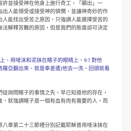
容許並接受神在他身上施行奇工，「顯出」一
指出人能領受或接受神的憐憫，並讓神奇妙的作
出人能找出受苦之原因，只強調人能選擇受苦的
無法解釋苦難的原因，但是我們的態度卻可決定
地上、用唾沫和泥抹在瞎子的眼睛上、9:7 對他
西羅亞翻出來、就是奉差遣)他去一洗、回頭就看
門徒詢問瞎子的事情之先，早已知道他的存在，
後，就強調瞎子是一個有血有肉有需要的人，而
第八章第二十三節裡分別記載耶穌曾用唾沬抹在