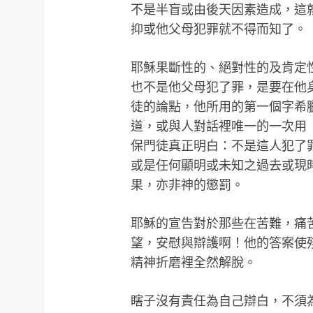
不是半盲或由後天因素造成，這
抑或他父母犯罪就不得而知了。
耶穌果斷性的、絕對性的及肯定
也不是他父母犯了罪，是要在他
徒的論點，他所用的第一個字希
道，或與人對話裡唯一的一次用「
保門徒真正明白：不是這人犯了
或是任何顯明或未知之過去或現
果，亦非神的懲罰。
耶穌的宣告對於那些在苦難，痛
望，安慰與辯護啊！他的答案使
精神折磨裡全然解脫。
瞎子沒有責任為自己辯白，不須