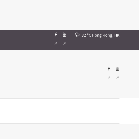
32 °C
Hong Kong, HK