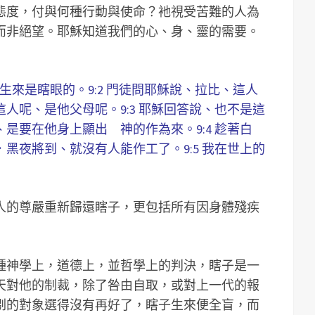
態度，付與何種行動與使命？衪視受苦難的人為
而非絕望。耶穌知道我們的心、身、靈的需要。
人生來是瞎眼的。9:2 門徒問耶穌說、拉比、這人
人呢、是他父母呢。9:3 耶穌回答說、也不是這
是要在他身上顯出 神的作為來。9:4 趁著白
黑夜將到、就沒有人能作工了。9:5 我在世上的
人的尊嚴重新歸還瞎子，更包括所有因身體殘疾
種神學上，道德上，並哲學上的判決，瞎子是一
天對他的制裁，除了咎由自取，或對上一代的報
剔的對象選得沒有再好了，瞎子生來便全盲，而