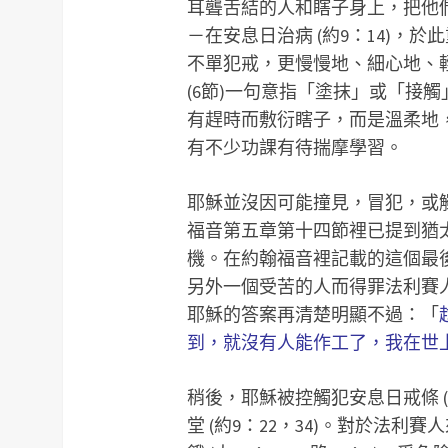
耳聾舌結的人和瞎子身上，把他
－在安息日治病 (約9：14)，
不單犯戒，更慢慢地、細心地、
(6節)一句意指「塗抹」或「接
有趕時而敷衍瞎子，而是溫柔地
有不少功課有待揣摩學習。
耶穌並沒因可能撞見，冒犯，或
福音第五章第十四節裡已提到猶
機。在約翰福音裡記載的這個最
另外一個受苦的人而得罪法利賽
耶穌的答案再清楚明顯不過：「
到，就沒有人能作工了，我在世
稍後，耶穌被控觸犯安息日戒條 
堂 (約9：22，34)。對於法