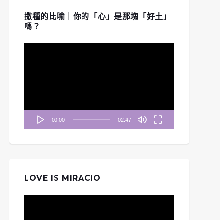
撒種的比喻｜你的「心」是那塊「好土」
嗎？
視
訊
播
放
器
00:00
02:47
LOVE IS MIRACIO
視
訊