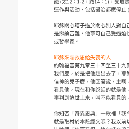
餓 (太12：1-2，路14：1)，受危
運作與活動，包括醫治都應停止 (路1
耶穌關心瞎子過於關心別人對自
是辯論苦難，他寧可自己受逼迫
或哲學家。
耶穌來賜救恩給失喪的人
約翰福音第九章三十四至三十九
我們麼，於是把他趕出去了，耶
信神的兒子麼，他回答說，主啊
看見他，現在和你說話的就是他
審判到這世上來，叫不能看見的
你知否「奇異恩典」一歌裡「我
就是取材於本段經文嗎？我以前