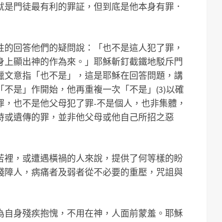
就是門徒最有利的罪証，但到底是他本身有罪．
性的回答他們的疑問說：「也不是這人犯了罪，
身上顯出神的作為來。」耶穌斬釘截鐵地駁斥門
臘文意指「也不是」，這是耶穌在回答問題，講
不是」作開始，他再重複一次「不是」(3)以確
罪，也不是他父母犯了罪-不是個人，也非集體，
時或遺傳的罪，並非他父母或他自己所招之惡
苦裡，或遭遇橫禍的人來說，提供了何等樣的盼
殘障人，病痛者及弱者從不必要的重壓，咒詛與
為自身殘疾抱愧，不用在神，人面前蒙羞。耶穌