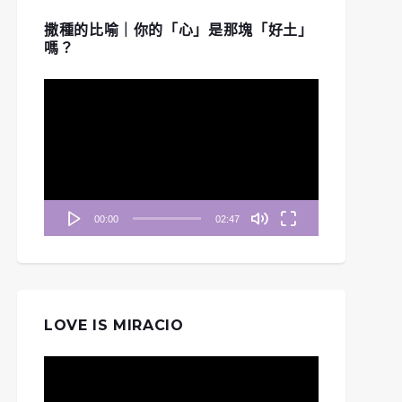
撒種的比喻｜你的「心」是那塊「好土」
嗎？
視
訊
播
放
器
00:00
02:47
LOVE IS MIRACIO
視
訊