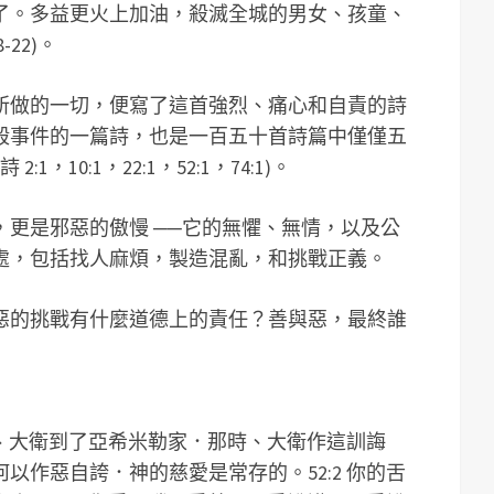
了。多益更火上加油，殺滅全城的男女、孩童、
22)。
所做的一切，便寫了這首強烈、痛心和自責的詩
殺事件的一篇詩，也是一百五十首詩篇中僅僅五
，10:1，22:1，52:1，74:1)。
更是邪惡的傲慢 ──它的無懼、無情，以及公
處，包括找人麻煩，製造混亂，和挑戰正義。
惡的挑戰有什麼道德上的責任？善與惡，最終誰
羅說、大衛到了亞希米勒家．那時、大衛作這訓誨
以作惡自誇．神的慈愛是常存的。52:2 你的舌