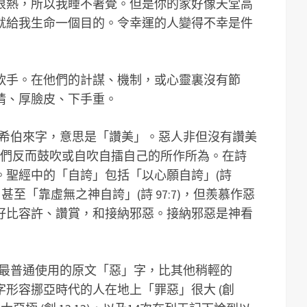
很熱，所以我睡不著覺。但是你的家好像天堂高
就給我生命一個目的。令幸運的人變得不幸是件
軟手。在他們的計謀、機制，或心靈裏沒有節
情、厚臉皮、下手重。
」的希伯來字，意思是「讚美」。惡人非但沒有讚美
:8)，他們反而鼓吹或自吹自擂自己的所作所為。在詩
。聖經中的「自誇」包括「以心願自誇」(詩
6)，甚至「靠虛無之神自誇」(詩 97:7)，但羨慕作惡
好比容許、讚賞，和接納邪惡。接納邪惡是神看
經中最普通使用的原文「惡」字，比其他稍輕的
形容挪亞時代的人在地上「罪惡」很大 (創