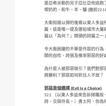
是亞希米勒的兒子亞比亞他逃跑
喫奶的、和牛、羊、驢 (撒前22:18-
大衛知道以掃的後裔以東人多益
篇。這是唯一提及挪伯城市大屠
篇以「為何？」開頭的詩篇之一 (詩 2:1
令大衛困擾的不單是作惡的行為，
開的自吹、誇張及推崇邪惡的好
為什麼人被邪惡吸引？我們對邪
將勝利？邪惡如何抓住人不放？
邪惡是個選擇 (Evil is a Choice)
52:1 〔以東人多益來告訴掃
詩、交與伶長。〕勇士阿、你為何