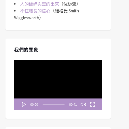
人的破碎與靈的出來
（倪柝聲）
不住增長的信心
（維格氏 Smith
Wigglesworth）
我們的異象
視
訊
播
放
器
00:00
00:41