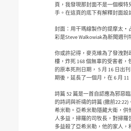
頁，我發現那封面不是一個模特
手。在這頁的底下有解釋封面設
封面：用干瑪線製作的提摩太‧占士‧麥克維
彩是Steve Walkowiak為新聞週
你或許記得，麥克維為了發洩對
樓，炸死 168 個無辜的受害者
的原本死刑日期， 5 月 16 
期後，延長了一個月，在 6 月 11
詩篇 52 篇是一首自認應為邪
的詩詞與祈禱的詩篇 (撒前22:
希米勒。亞希米勒隱藏大衛，供他食
人多益，掃羅的司牧長，對掃羅
多益殺了亞希米勒，他的家人，