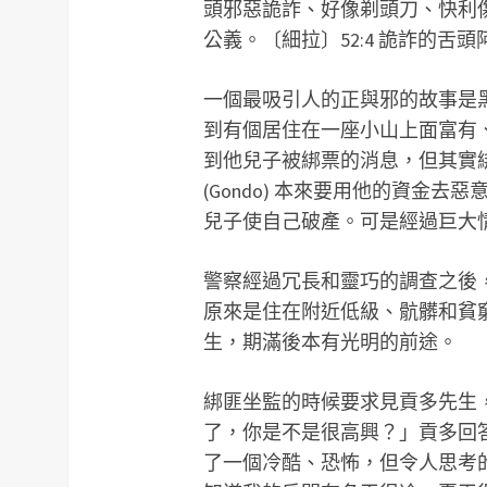
頭邪惡詭詐、好像剃頭刀、快利傷
公義。〔細拉〕52:4 詭詐的舌頭阿
一個最吸引人的正與邪的故事是黑澤明
到有個居住在一座小山上面富有
到他兒子被綁票的消息，但其實
(Gondo) 本來要用他的資金
兒子使自己破產。可是經過巨大
警察經過冗長和靈巧的調查之後
原來是住在附近低級、骯髒和貧
生，期滿後本有光明的前途。
綁匪坐監的時候要求見貢多先生
了，你是不是很高興？」貢多回
了一個冷酷、恐怖，但令人思考