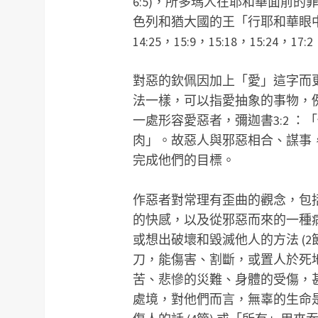
6:5)，所多瑪人在耶和華面前的罪大
色列和猶大國的王「行耶和華眼中看為惡
14:25，15:9，15:18，15:24，17:2
對惡的欽佩因加上「愛」這字而更
法一樣，可以指愛抽象的事物，
一處形容愛惡者，彌迦書3:2 
肉」。故惡人與邪惡相合、謀事
完成他們的目標。
作惡者對常理有歪曲的觀念，包
的快感，以及從邪惡而來的一種
或想出破壞和毀滅他人的方法 (
刀，能傷害、割斷，或置人於死
苦、悲慘的災難、身體的受傷，
處境，對他們而言，無辜的生命