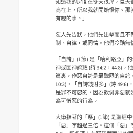
知道我的房間在冬天很冷，夏天
高在上，所以我就開始恨你。那
有趣的事。」
惡人先告狀，他們先出擊而且不
制、自律，或同情。他們冷酷無
「自誇」(1節) 是「哈利路亞
神或因神誇耀 (詩 34:2，44
篇裏，作惡自誇是最醜陋的自誇
10:3)，「自誇錢財多」(詩 49:
是罪不可恕的，因為欽佩罪惡就
為可憎惡的行為。
大衛指著的「惡」(1節) 是聖
「惡」字超過三倍。這個「惡」字