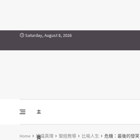
Skip to content
Saturday, August 8, 2026
主
Vine Media
葡萄樹傳媒
Home
認識真理
聖經教導
比喻人生
危機：最後的發笑
頁