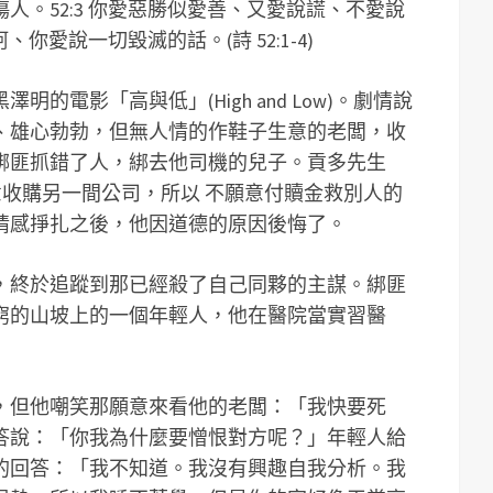
人。52:3 你愛惡勝似愛善、又愛說謊、不愛說
、你愛說一切毀滅的話。(詩 52:1-4)
的電影「高與低」(High and Low)。劇情說
、雄心勃勃，但無人情的作鞋子生意的老闆，收
綁匪抓錯了人，綁去他司機的兒子。貢多先生
去惡意收購另一間公司，所以 不願意付贖金救別人的
情感掙扎之後，他因道德的原因後悔了。
，終於追蹤到那已經殺了自己同夥的主謀。綁匪
窮的山坡上的一個年輕人，他在醫院當實習醫
，但他嘲笑那願意來看他的老闆：「我快要死
答說：「你我為什麼要憎恨對方呢？」年輕人給
的回答：「我不知道。我沒有興趣自我分析。我