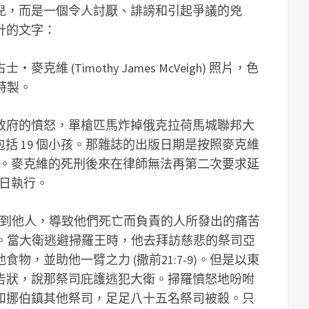
兒，而是一個令人討厭、誹謗和引起爭議的兇
計的文字：
 (Timothy James McVeigh) 照片，色
刊特製。
政府的憤怒，單槍匹馬炸掉俄克拉荷馬城聯邦大
，包括 19 個小孩。那雜誌的出版日期是按照麥克維
日出刊。麥克維的死刑後來在律師無法再第二次要求延
 日執行。
惡臨到他人，導致他們死亡而負責的人所發出的痛苦
22)。當大衛逃避掃羅王時，他去拜訪慈悲的祭司亞
物，並助他一臂之力 (撒前21:7-9)。但是以東
告狀，說那祭司庇護逃犯大衛。掃羅憤怒地吩咐
和挪伯鎮其他祭司，足足八十五名祭司被殺。只