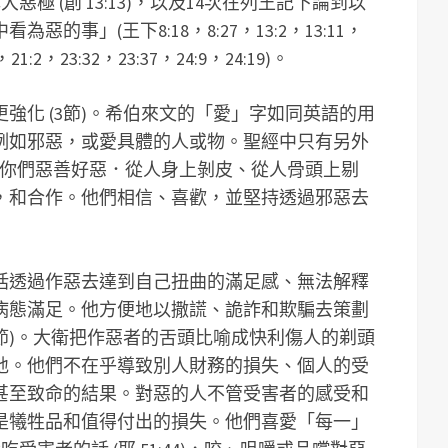
惡極 (創 13:13)，以及14次在列王記下論到以
的事」(王下8:18，8:27，13:2，13:11，
，21:2，23:32，23:37，24:9，24:19)。
強化 (3節)。希伯來文的「愛」字如同英語的用
例如邪惡，或愛具體的人或物。聖經中只有另外
：「你們惡善好惡．從人身上剝皮、從人骨頭上剔
，和合作。他們相信、喜歡，並堅持透過邪惡去
括透過作惡去達到自己扭曲的滿足感、無法解釋
病態滿足。他方便地以撒謊、詭詐和欺騙去策劃
2節)。大衛把作惡者的舌頭比喻成快利傷人的剃頭
地。他們不在乎導致別人財務的損失、個人的受
甚至致命的結果。對惡的人不管受害者的感受和
是犧牲品和值得付出的損失。他們喜愛「每一」