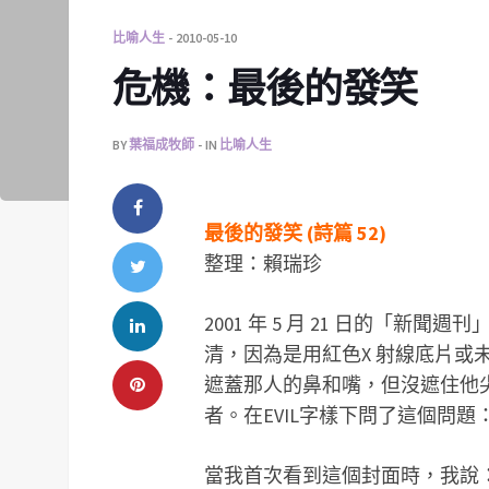
比喻人生
2010-05-10
危機：最後的發笑
BY
葉福成牧師
IN
比喻人生
最後的發笑 (詩篇 52)
整理：賴瑞珍
2001 年 5 月 21 日的「
清，因為是用紅色X 射線底片或未沖
遮蓋那人的鼻和嘴，但沒遮住他
者。在EVIL字樣下問了這個問
當我首次看到這個封面時，我說：