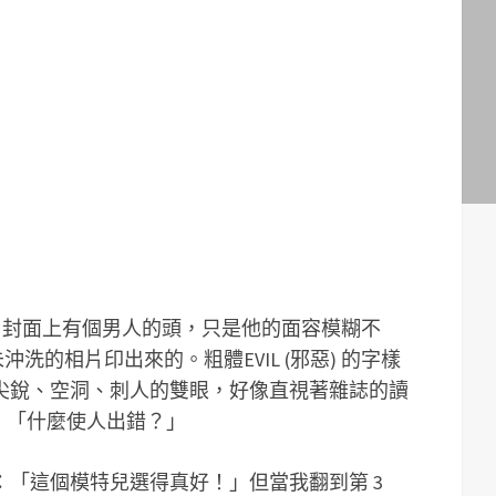
新聞週刊」封面上有個男人的頭，只是他的面容模糊不
洗的相片印出來的。粗體EVIL (邪惡) 的字樣
尖銳、空洞、刺人的雙眼，好像直視著雜誌的讀
題：「什麼使人出錯？」
「這個模特兒選得真好！」但當我翻到第 3