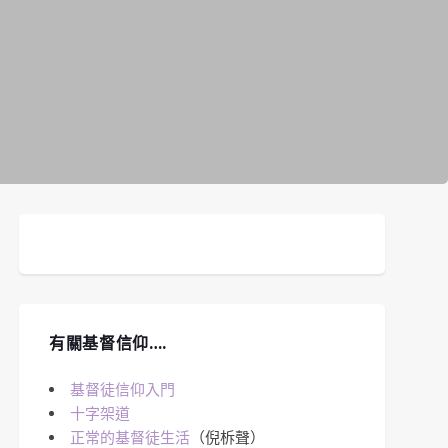
有關基督信仰….
基督徒信仰入門
十字架道
正常的基督徒生活
（倪柝聲）