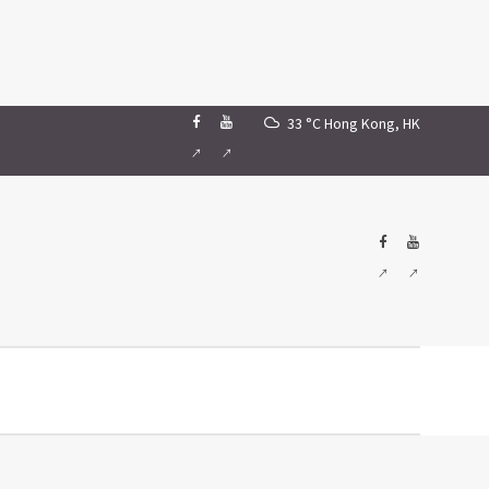
33 °C
Hong Kong, HK