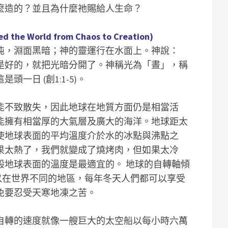
麼造的？並且為什麼祂賜給人生命？
 World from Chaos to Creation)
沌，淵面黑暗；神的靈運行在水面上。神說：
是好的，就把光暗分開了。神稱光為「晝」，稱
一日 (創1:1-5)。
能不致散失，因此地球在地質方面仍是相當活
能擁有相當厚的大氣層及廣大的海洋。地球距太
使地球表面的平均溫度介於水的冰點與沸點之
果太熱了，我們就變成了燒烤肉，但如果太冷
般地球表面的溫度是最適宜的。 地球的自轉軸傾
所以在世界不同的地區，每年冬天人們都可以享受
免要忍受天寒地凍之苦。
自轉的速度就像一艘巨大的太空船以每小時六萬