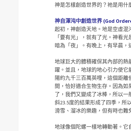
神是怎樣創造世界的？祂是用什
神自渾沌中創造世界 (God Ordered the
起初，神創造天地。地是空虛混
「要有光」，就有了光。神看光
暗為「夜」。有晚上，有早晨，這是頭
地球巨大的體積確保其內部的熱
躍。並且，地球的地心引力使它
陽約九千三百萬英哩，這個距離
間，恰好適合生物生存。因為如
了，我們又變成了冰棒，所以一
斜23.5度的結果形成了四季，
滑雪、溜冰的樂趣，但有時也難
地球像個陀螺一樣地轉動著。它