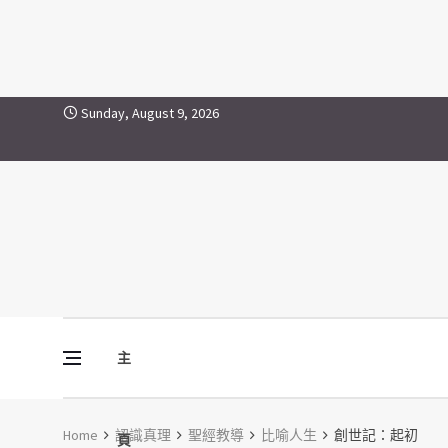
Skip to content
Sunday, August 9, 2026
主
Vine Media
葡萄樹傳媒
Home
認識真理
聖經教導
比喻人生
創世記：起初
頁