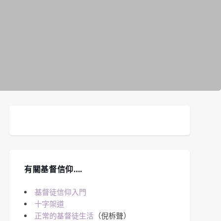
有關基督信仰….
基督徒信仰入門
十字架道
正常的基督徒生活
（倪柝聲）