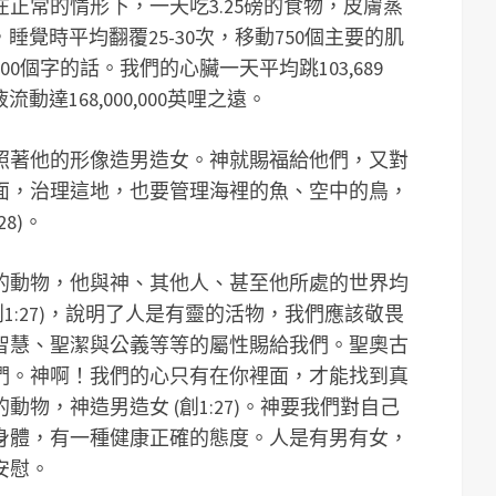
正常的情形下，一天吃3.25磅的食物，皮膚蒸
水，睡覺時平均翻覆25-30次，移動750個主要的肌
30,000個字的話。我們的心臟一天平均跳103,689
流動達168,000,000英哩之遠。
照著他的形像造男造女。神就賜福給他們，又對
面，治理這地，也要管理海裡的魚、空中的鳥，
8)。
的動物，他與神、其他人、甚至他所處的世界均
創1:27)，說明了人是有靈的活物，我們應該敬畏
智慧、聖潔與公義等等的屬性賜給我們。聖奧古
們。神啊！我們的心只有在你裡面，才能找到真
物，神造男造女 (創1:27)。神要我們對自己
身體，有一種健康正確的態度。人是有男有女，
安慰。