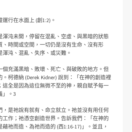
行在水面上 (創1:2)。
是渾沌未開，停留在混亂、空虛、與黑暗的狀態
質、時間或空間，一切仍是沒有生命、沒有形
是渾沌、混亂、失序、或災難。
一個充滿黑暗、敗壞、死亡、與破敗的地方。但
納 (Derek Kidner) 說到：「在神的創造裡
；這全是因為這位無微不至的神，親自賦予每一
義」。3
們，是祂說有就有、命立就立。祂並沒有用任何
的工作；祂憑空創造世界。告訴我們：「在神的
而造、為祂而造的 (西1:16-17)」。並且，