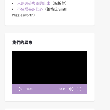
人的破碎與靈的出來
（倪柝聲）
不住增長的信心
（維格氏 Smith
Wigglesworth）
我們的異象
視
訊
播
放
器
00:00
00:41