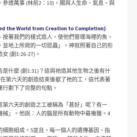
透萬事 (林前2：10)，賜與人生命、氣息、與
 World from Creation to Completion)
、按著我們的樣式造人，使他們管理海裡的魚、
，並地上所爬的一切昆蟲」。神就照著自己的形
創1:26-27)。
什麼 (創1:31)？這與祂造其他生物之後有什
好，並在第六天的創造結束後歇了祂的工，這代表著
運行劃下了完整的句點。
這第六天的創造之工被稱為「甚好」呢？有一
機械」。他說：人的腦是所有動物中最複雜。4
的細胞組成。5並且，每一個人的遺傳基因、指