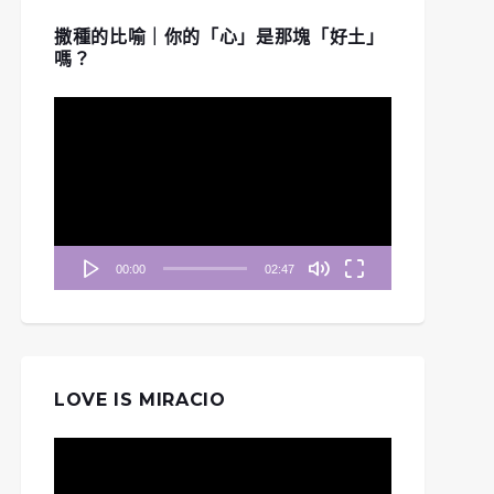
撒種的比喻｜你的「心」是那塊「好土」
嗎？
視
訊
播
放
器
00:00
02:47
LOVE IS MIRACIO
視
訊