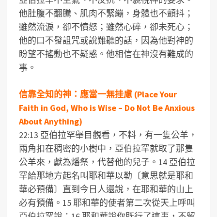
他肚腹不翻騰、肌肉不緊繃，身體也不顫抖；
雖然流淚，卻不憤怒；雖然心碎，卻未死心；
他的口不發詛咒或說難聽的話，因為他對神的
盼望不搖動也不疑惑。他相信在神沒有難成的
事。
信靠全知的神：應當一無挂慮 (Place Your
Faith in God, Who is Wise – Do Not Be Anxious
About Anything)
22:13 亞伯拉罕舉目觀看，不料，有一隻公羊，
兩角扣在稠密的小樹中，亞伯拉罕就取了那隻
公羊來，獻為燔祭，代替他的兒子。14 亞伯拉
罕給那地方起名叫耶和華以勒〔意思就是耶和
華必預備〕直到今日人還說，在耶和華的山上
必有預備。15 耶和華的使者第二次從天上呼叫
亞伯拉罕說：16 耶和華說你既行了這事，不留