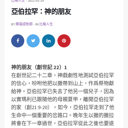
比喻人生
2011-01-19
亞伯拉罕：神的朋友
BY
葉福成牧師
IN
比喻人生
神的朋友（創世記 22）
1
在創世記二十二章，神戲劇性地測試亞伯拉罕
的信心，吩咐他把以撒帶到山上，作爲祭物獻
給神。亞伯拉罕已失去了他另一個兒子，因為
以實瑪利已跟隨他的母親夏甲，離開亞伯拉罕
的家（創21:9-20）。如今，亞伯拉罕走到了他
生命中一個重要的岔路口。晚年生以撒的撒拉
將會在下一章過世，亞伯拉罕從此之後也要退