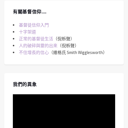
有關基督信仰….
基督徒信仰入門
十字架道
正常的基督徒生活
（倪柝聲）
人的破碎與靈的出來
（倪柝聲）
不住增長的信心
（維格氏 Smith Wigglesworth）
我們的異象
視
訊
播
放
器