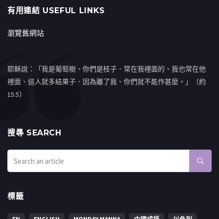
有用連結 USEFUL LINKS
瀏覽舊網站
耶穌說：「我是葡萄樹、你們是枝子．常在我裡面的、我也常在他
裡面、這人就多結果子．因為離了我、你們就不能作甚麼。」（約
15:5）
搜㝷 SEARCH
標籤