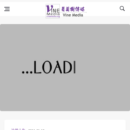
Skip to content
Vine Media
葡萄樹傳媒