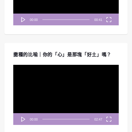
00:00
00:41
撒種的比喻｜你的「心」是那塊「好土」嗎？
視
訊
播
放
器
00:00
02:47