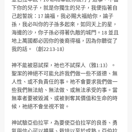
下你的兒子，就是你獨生的兒子，我便指著自
己起誓說：17 論福，我必賜大福給你，論子
孫，我必叫你的子孫多起來，如同天上的星，
海邊的沙，你子孫必得著仇敵的城門。18 並且
地上萬國都必因你的後裔得福，因為你聽從了
我的話。（創22:13-18）
神不能被惡試探，祂也不試探人（雅1:13）。
聖潔的神絕不可能允許我們做一些不道德、無
人性、或不負責任的事。祂不會要求我們做一
些我們無法給、無法做、或無法承受的事。當
無辜者要被毀滅、或被剝奪其價值和生命的時
候，祂絕不會坐視不管。
神試驗亞伯拉罕，為要使亞伯拉罕的良善、勇
氣與信心可以擴展、栽培以至於成熟。亞伯拉