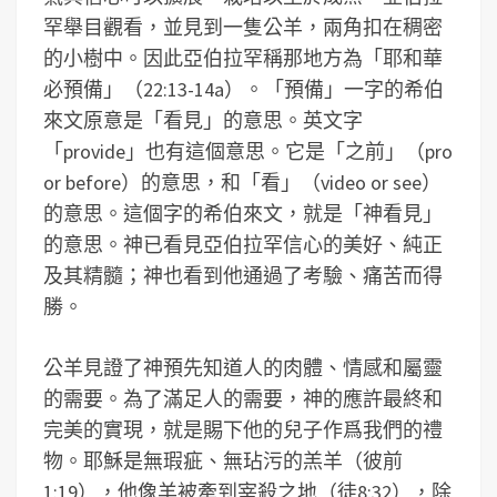
罕舉目觀看，並見到一隻公羊，兩角扣在稠密
的小樹中。因此亞伯拉罕稱那地方為「耶和華
必預備」（22:13-14a）。「預備」一字的希伯
來文原意是「看見」的意思。英文字
「provide」也有這個意思。它是「之前」（pro
or before）的意思，和「看」（video or see）
的意思。這個字的希伯來文，就是「神看見」
的意思。神已看見亞伯拉罕信心的美好、純正
及其精髓；神也看到他通過了考驗、痛苦而得
勝。
公羊見證了神預先知道人的肉體、情感和屬靈
的需要。為了滿足人的需要，神的應許最終和
完美的實現，就是賜下他的兒子作爲我們的禮
物。耶穌是無瑕疵、無玷污的羔羊（彼前
1:19），他像羊被牽到宰殺之地（徒8:32），除