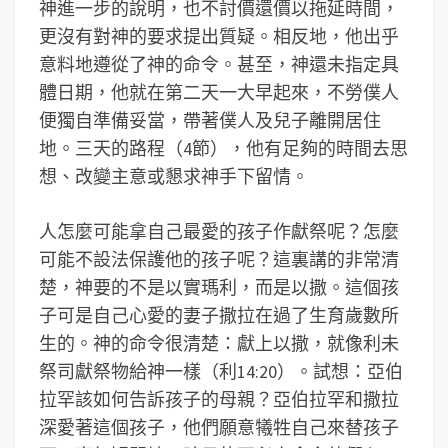
神進一步的說明，也不討價還價以拖延時間，
更沒有對神的要求提出質疑。相反地，他出乎
意料地遵從了神的命令。甚至，神還未指定具
體日期，他就在第二天一大早起來，不勞僕人
便獨自準備妥當，帶著僕人及兒子離開居住
地。三天的路程（4節），他有足夠的時間去思
想、改變主意或懇求神手下留情。
人怎麼可能拿自己最愛的孩子作獻祭呢？怎麼
可能不設法保護他的孩子呢？這裏講的非常清
楚，神要的不是以實瑪利，而是以撒。這個孩
子可是自己心愛的妻子撒拉在過了生育歲數所
生的。神的命令很清楚：獻上以撒，就像利未
祭司獻祭物給神一樣（利14:20）。試想：亞伯
拉罕該如何告訴孩子的母親？亞伯拉罕和撒拉
深愛著這個孩子，他們願意犧牲自己來替孩子