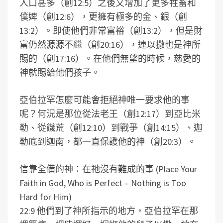
人口甚多（創12:5）之後又增加了更多牲畜和
僕婢（創12:6），更擁有極多的金、銀（創
13:2）。即使他們非常富裕（創13:2），但是財
富仍然源源不繼（創20:16），連以撒也是神所
賜的（創17:16）。在他們無望的時候，慈愛的
神就賜給他們孩子。
亞伯拉罕怎麼可能會拒絕神唯一要求他的事
呢？何況是那位從法老王（創12:17）到亞比米
勒、從饑荒（創12:10）到戰爭（創14:15）、迦
勒底到迦南，都一直保護他的神（創20:3）。
信靠全備的神：在祂沒有難成的事 (Place Your
Faith in God, Who is Perfect – Nothing is Too
Hard for Him)
22:9 他們到了神所指示的地方，亞伯拉罕在那