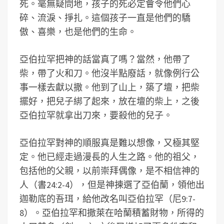
死。毫無疑問地，孩子的死必定會令他們心
碎、流淚、掙扎。這個孩子一直是他們的驕
傲、喜樂，也是他們的生命。
亞伯拉罕把神的話當真了嗎？當然，他帶了
柴，帶了火和刀。他沒半點廢話，就像例行公
事一樣去獻以撒。他到了山上，築了壇，把柴
擺好，把兒子綁了起來，放在壇的柴上，之後
亞伯拉罕就拿出刀來，要殺他的兒子。
亞伯拉罕對神的順服真是難以想像，又極其堅
定。他已經走過漫長的人生之路。他的祖父，
包括他的父親，以前崇拜偶像，是不相信神的
人（書24:2-4），但是神揀選了亞伯蘭，領他出
迦勒底的吾珥，給他改名叫亞伯拉罕（尼9:7-
8）。亞伯拉罕和撒萊在哈蘭積蓄財物，所得的