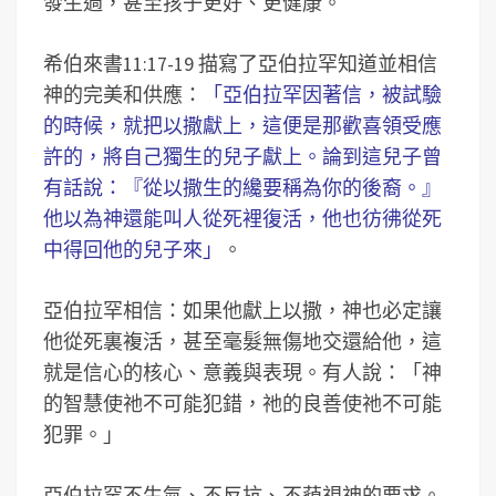
發生過，甚至孩子更好、更健康。
希伯來書11:17-19 描寫了亞伯拉罕知道並相信
神的完美和供應：
「亞伯拉罕因著信，被試驗
的時候，就把以撒獻上，這便是那歡喜領受應
許的，將自己獨生的兒子獻上。論到這兒子曾
有話說：『從以撒生的纔要稱為你的後裔。』
他以為神還能叫人從死裡復活，他也彷彿從死
中得回他的兒子來」
。
亞伯拉罕相信：如果他獻上以撒，神也必定讓
他從死裏複活，甚至毫髮無傷地交還給他，這
就是信心的核心、意義與表現。有人說：「神
的智慧使祂不可能犯錯，祂的良善使祂不可能
犯罪。」
亞伯拉罕不生氣、不反抗、不藐視神的要求。