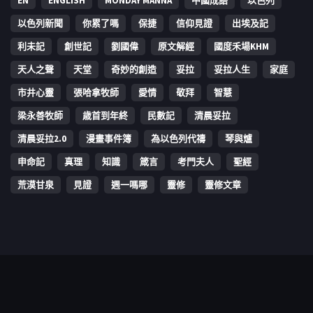
EN
ENGLISH
MONDAY MANNA
中國成語
以色列
以色列新聞
你累了嗎
保捷
信仰見證
出埃及記
利未記
創世記
劉國偉
原文解經
國度禾場KHM
天人之聲
天堂
奇妙的創造
妥拉
妥拉人生
家庭
市井心靈
張哈拿牧師
愛情
敬拜
智慧
梁永善牧師
歳首到年終
民數記
清晨妥拉
清晨妥拉2.0
漫畫事件簿
為以色列代禱
琴與爐
申命記
真理
知識
箴言
考門夫人
聖經
荒漠甘泉
見證
週一嗎哪
靈修
靈修文章