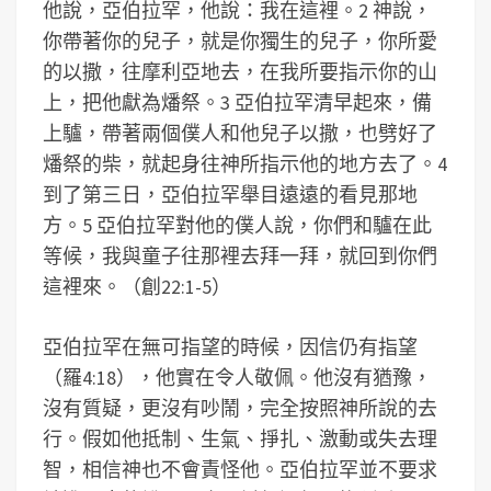
他說，亞伯拉罕，他說：我在這裡。2 神說，
你帶著你的兒子，就是你獨生的兒子，你所愛
的以撒，往摩利亞地去，在我所要指示你的山
上，把他獻為燔祭。3 亞伯拉罕清早起來，備
上驢，帶著兩個僕人和他兒子以撒，也劈好了
燔祭的柴，就起身往神所指示他的地方去了。4
到了第三日，亞伯拉罕舉目遠遠的看見那地
方。5 亞伯拉罕對他的僕人說，你們和驢在此
等候，我與童子往那裡去拜一拜，就回到你們
這裡來。（創22:1-5）
亞伯拉罕在無可指望的時候，因信仍有指望
（羅4:18），他實在令人敬佩。他沒有猶豫，
沒有質疑，更沒有吵鬧，完全按照神所說的去
行。假如他抵制、生氣、掙扎、激動或失去理
智，相信神也不會責怪他。亞伯拉罕並不要求