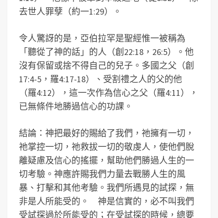
去世人罪孽（約一1:29）。
令人驚訝的是，亞伯拉罕是聖經惟一被稱為
「聽從了神的話」的人（創22:18，26:5）。他
沒有保留或捨不得自己的兒子。多國之父（創
17:4-5，羅4:17-18）、受割禮之人的父的他
（羅4:12），這一次作為信心之父（羅4:11），
已無條件地勝過信心的功課。
結論：神把最好的賜給了我們，祂擁有一切，
祂掌控一切，祂救拔一切的敬虔人，使他們脫
離疑慮及信心的搖擺，幫助他們勝過人生的一
切考驗。神應許賜我們力量去戰勝人生的風
暴、打擊和其他考驗。我們所遇見的試探，無
非是人所能受的。 神是信實的，必不叫我們
受試探過於所能受的；在受試探的時候，總要