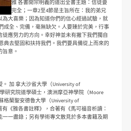
雅 各書開宗明義的道出全書主題：信徒要
以
完全；一章2至4節是主旨所在：我的弟兄
提
以為大喜樂；因為知道你們的信心經過試驗，就
高
你們成全、完備，毫無缺欠。人要臻於完美，行事
或
信徒應努力的方向。幸好神並未有撇下我們獨自
降
的恩典去堅固和扶持我們。我們要具備從上而來的
低
的旨意。
音
量
。
授。
加 拿大沙省大學（University of
，中國神學研究院道學碩士，澳洲摩亞神學院（Moore
士，蘇格蘭聖安德魯大學（University of
著有《雅各書註釋》，合著有《馬可福音析讀：
能一一盡錄；另有學術專文散見於多本書籍及期