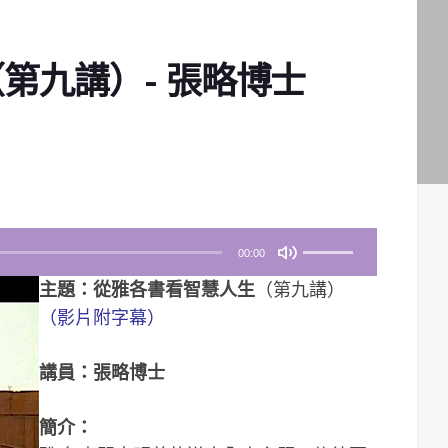
第九講）- 張略博士
使
00:00
用
主題：從雅各書看智慧人生
（第九講）
向
（影片附字幕）
上
/
講員：張略博士
向
下
簡介：
鍵