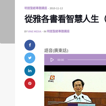
明道聖經專題講座
2010-11-12
從雅各書看智慧人生（
BY
VINE MEDIA
IN
明道聖經專題講座
音
語音(廣東話):
訊
00:00
播
放
器