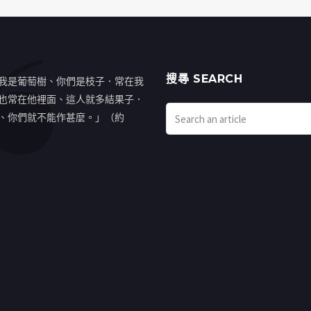
搜㝷 SEARCH
我是葡萄樹、你們是枝子．常在我
也常在他裡面、這人就多結果子．
、你們就不能作甚麼。」（約