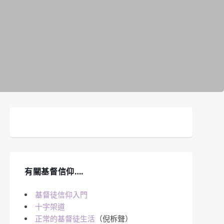
有關基督信仰….
基督徒信仰入門
十字架道
正常的基督徒生活
（倪柝聲）