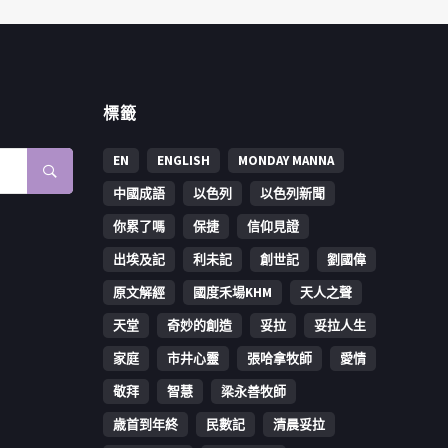
標籤
EN
ENGLISH
MONDAY MANNA
中國成語
以色列
以色列新聞
你累了嗎
保捷
信仰見證
出埃及記
利未記
創世記
劉國偉
原文解經
國度禾場KHM
天人之聲
天堂
奇妙的創造
妥拉
妥拉人生
家庭
市井心靈
張哈拿牧師
愛情
敬拜
智慧
梁永善牧師
歳首到年終
民數記
清晨妥拉