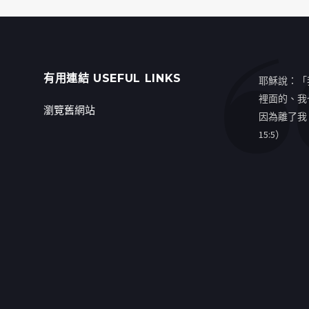
有用連結 USEFUL LINKS
耶穌說：「
裡面的、我
瀏覽舊網站
因為離了我
15:5）