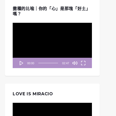
撒種的比喻｜你的「心」是那塊「好土」
嗎？
視
訊
播
放
器
00:00
02:47
LOVE IS MIRACIO
視
訊