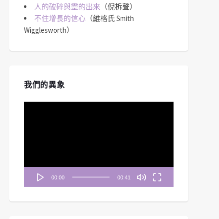
人的破碎與靈的出來
（倪柝聲）
不住增長的信心
（維格氏 Smith
Wigglesworth）
我們的異象
視
訊
播
放
器
00:00
00:41