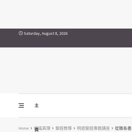
Skip to content
Saturday, August 8, 2026
主
Vine Media
葡萄樹傳媒
Home
認識真理
聖經教導
明道聖經專題講座
從雅各書
頁