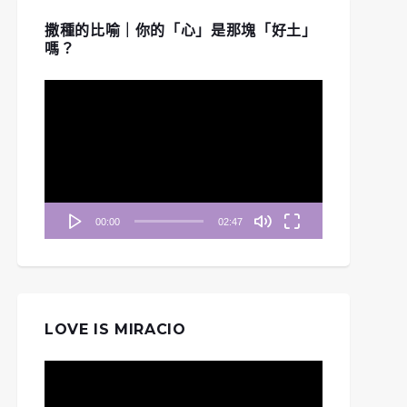
撒種的比喻｜你的「心」是那塊「好土」
嗎？
視
訊
播
放
器
00:00
02:47
LOVE IS MIRACIO
視
訊