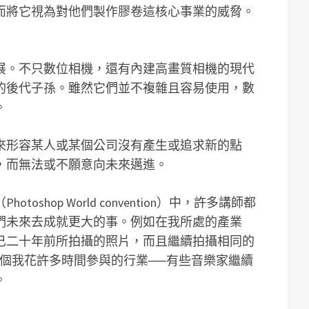
而將它視為對他們製作膠卷這核心事業的威脅。
展。不只數位相機，還有內建高畫質相機的現代
的後代子孫。雖然它們並不複雜且容易使用，數
。
來形容某人或某個公司沒有產生或追求新的點
，而無法或不願意向未來邁進。
shop World convention）中，許多講師都
們未來去成就更大的事。例如在我所處的產業
己二十年前所拍攝的照片，而且繼續拍攝相同的
一個我花許多時間參與的行業──有些音樂家繼續
。