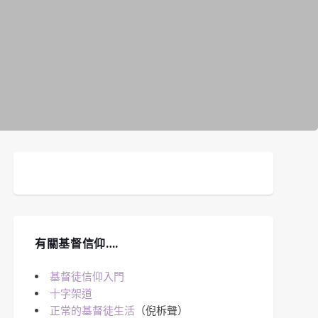
有關基督信仰….
基督徒信仰入門
十字架道
正常的基督徒生活
（倪柝聲）