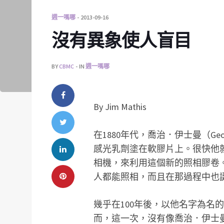
週一嗎哪
2013-09-16
沒有異象使人盲目
BY
CBMC
IN
週一嗎哪
By Jim Mathis
在1880年代，喬治．伊士曼（Geo
感光乳劑塗在軟膠片上。很快他就
相機，來利用這個新的照相膠卷
人都能照相，而且在那過程中也
幾乎在100年後，以他名字為名
而，這一次，沒有像喬治．伊士