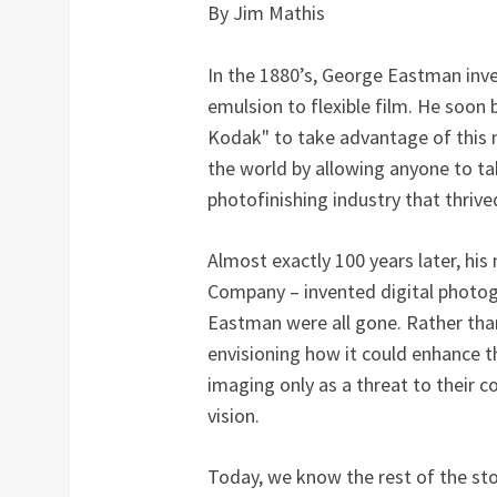
By Jim Mathis
In the 1880’s, George Eastman inve
emulsion to flexible film. He soon
Kodak" to take advantage of this 
the world by allowing anyone to tak
photofinishing industry that thriv
Almost exactly 100 years later, h
Company – invented digital photogr
Eastman were all gone. Rather tha
envisioning how it could enhance t
imaging only as a threat to their c
vision.
Today, we know the rest of the sto