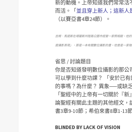
新的動機。上帝知道我們常常活
而活。「
並且穿上新人；這新人
（以賽亞書4章24節）。
吉姆．馬提斯在堪薩斯州陸路公園市經營一家照相館。他的
度攝影表現」，那是一本有關數位攝影的書。他曾是一家咖
省思 / 討論題目
你是否知道發明數位攝影的那公
可以學到什麼功課？
「安於已有
的事嗎？為什麼？
異象──或缺
「聖經中的上帝有一切關於『新
論聖經有關此主題的其他經文，請看
書3章9-10節；希伯來書8章1-13
BLINDED BY LACK OF VISION