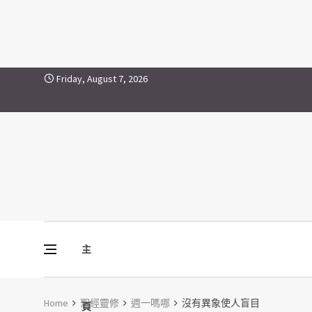
Skip to content
Friday, August 7, 2026
主
Vine Media
葡萄樹傳媒
Home
聖經靈修
週一嗎哪
沒有異象使人盲目
頁