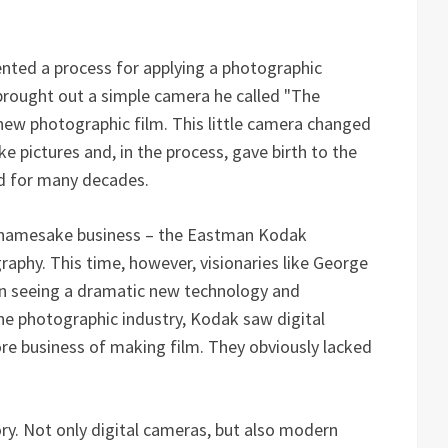
nted a process for applying a photographic
 brought out a simple camera he called "The
new photographic film. This little camera changed
e pictures and, in the process, gave birth to the
ed for many decades.
is namesake business – the Eastman Kodak
aphy. This time, however, visionaries like George
n seeing a dramatic new technology and
he photographic industry, Kodak saw digital
ore business of making film. They obviously lacked
ry. Not only digital cameras, but also modern