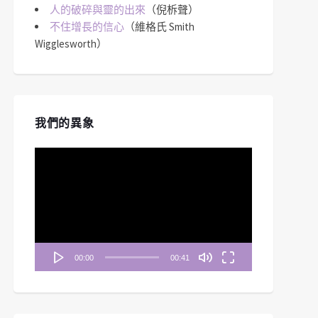
人的破碎與靈的出來
（倪柝聲）
不住增長的信心
（維格氏 Smith
Wigglesworth）
我們的異象
視
訊
播
放
器
00:00
00:41