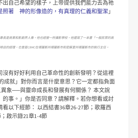
不出自己希望的樣子，上帝提供我們能力去為祂
是照著 神的形像造的，有真理的仁義和聖潔
」
專長是商業和影劇界人像。他也經營一所攝影學校。他還寫了一本書「一般民眾的高
啡店的經理，也曾是CBMC在堪薩斯州堪薩斯市和密蘇里州堪薩斯市的執行主任。
司沒有好好利用自己革命性的創新發明？從這裡
的成就」對你而言是什麼意思？它一定都指負面
乏異象──與靈命成長和發展有何關係？
本文說
』的事。」你是否同意？請解釋。
若你想看或討
以下經節： 以西結書36章26-27節；歌羅西
節；啟示錄21章1-4節