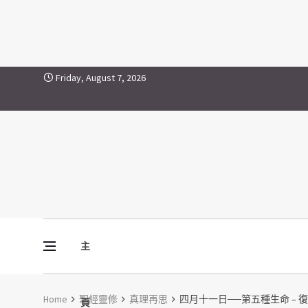
Skip to content
Friday, August 7, 2026
主
Vine Media
葡萄樹傳媒
Home
聖經靈修
真理再思
四月十一日──第五種生命 – 
頁