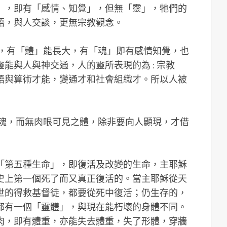
」，即有「感情、知覺」，但無「靈」，牠們的
語，與人交談，更無宗教觀念。
命，有「體」能長大，有「魂」即有感情知覺，也
能與人與神交通，人的靈所表現的為 : 宗教
語與算術才能，變通才和社會組織才。所以人被
有魂，而無肉眼可見之體，除非要向人顯現，才借
「第五種生命」，即復活及改變的生命，主耶穌
史上第一個死了而又真正復活的。當主耶穌從天
世的得救基督徒，都要從死中復活；仍生存的，
都有一個「靈體」，與現在能朽壞的身體不同。
肉，即有體重，亦能失去體重，失了形體，穿牆