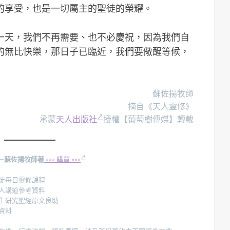
的享受，也是一切屬主的聖徒的榮耀。
一天，我們不再需要、也不必慶祝，因為我們自
的無比快樂，那日子已臨近，我們要儆醒等候，
蘇佐揚牧師
摘自《天人靈修》
承蒙
天人出版社
授權【葡萄樹傳媒】轉載
—蘇佐揚牧師著
»»» 購買 »»»
徒每日靈修課程
人講道參考資料
生研究聖經原文良助
資料