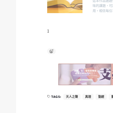
這本作品選題
味的課題，可
用。相信每位
1
TAGS:
天人之聲
真理
聖經