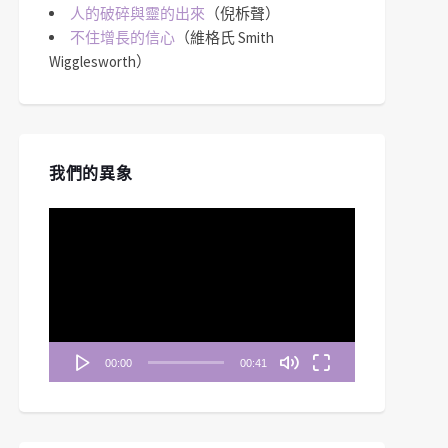
人的破碎與靈的出來
（倪柝聲）
不住增長的信心
（維格氏 Smith
Wigglesworth）
我們的異象
視
訊
播
放
器
00:00
00:41