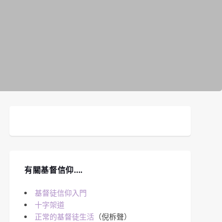
有關基督信仰….
基督徒信仰入門
十字架道
正常的基督徒生活
（倪柝聲）