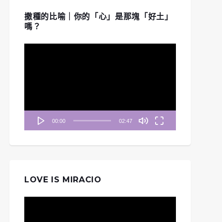
撒種的比喻｜你的「心」是那塊「好土」
嗎？
視
訊
播
放
器
00:00
02:47
LOVE IS MIRACIO
視
訊