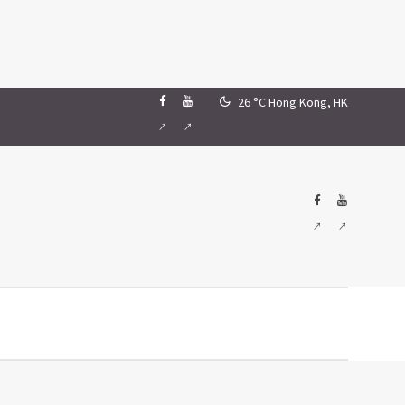
26 °C
Hong Kong, HK