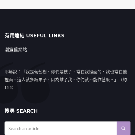
有用連結 USEFUL LINKS
瀏覽舊網站
耶穌說：「我是葡萄樹、你們是枝子．常在我裡面的、我也常在他
裡面、這人就多結果子．因為離了我、你們就不能作甚麼。」（約
15:5）
搜㝷 SEARCH