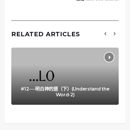
RELATED ARTICLES
#12──明白神的道（下）(Understand the
Word-2)