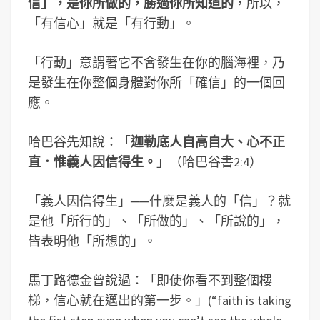
信」，是你所做的，勝過你所知道的
，所以，
「有信心」就是「有行動」。
「行動」意謂著它不會發生在你的腦海裡，乃
是發生在你整個身體對你所「確信」的一個回
應。
哈巴谷先知說：「
迦勒底人自高自大、心不正
直．惟義人因信得生。
」（哈巴谷書2:4）
「義人因信得生」──什麼是義人的「信」？就
是他「所行的」、「所做的」、「所說的」，
皆表明他「所想的」。
馬丁路德金曾說過：「即使你看不到整個樓
梯，信心就在邁出的第一步。」(“faith is taking