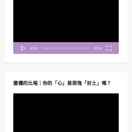
訊
播
放
器
00:00
00:41
撒種的比喻｜你的「心」是那塊「好土」嗎？
視
訊
播
放
器