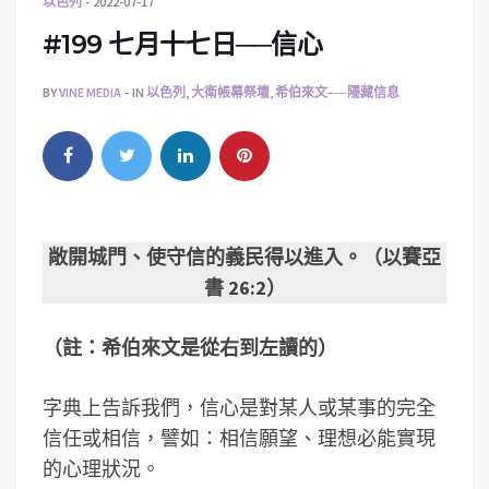
以色列
2022-07-17
#199 七月十七日──信心
BY
VINE MEDIA
IN
以色列
,
大衛帳幕祭壇
,
希伯來文──隱藏信息
敞開城門、使守信的義民得以進入。（以賽亞
書 26:2）
（註：希伯來文是從右到左讀的）
字典上告訴我們，信心是對某人或某事的完全
信任或相信，譬如：相信願望、理想必能實現
的心理狀況。