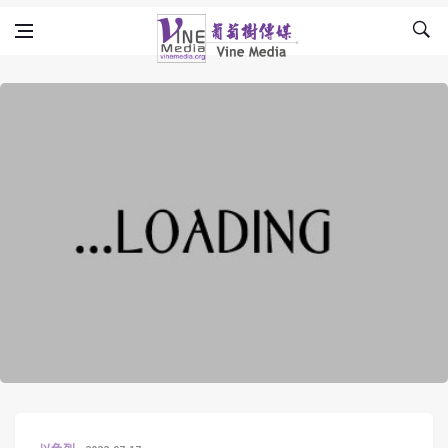
Skip to content
Vine Media
葡萄樹傳媒