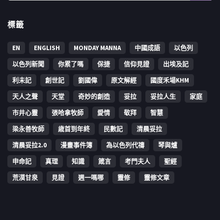
標籤
EN
ENGLISH
MONDAY MANNA
中國成語
以色列
以色列新聞
你累了嗎
保捷
信仰見證
出埃及記
利未記
創世記
劉國偉
原文解經
國度禾場KHM
天人之聲
天堂
奇妙的創造
妥拉
妥拉人生
家庭
市井心靈
張哈拿牧師
愛情
敬拜
智慧
梁永善牧師
歳首到年終
民數記
清晨妥拉
清晨妥拉2.0
漫畫事件簿
為以色列代禱
琴與爐
申命記
真理
知識
箴言
考門夫人
聖經
荒漠甘泉
見證
週一嗎哪
靈修
靈修文章