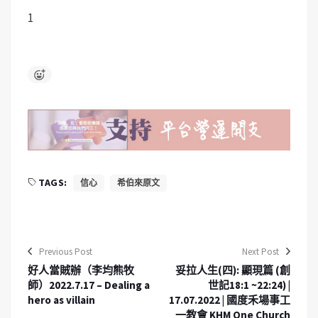
1
TAGS:
信心
希伯來原文
Previous Post
Next Post
好人當賊辦（李均熊牧
妥拉人生(四): 顯現篇 (創
師）2022.7.17 – Dealing a
世記18:1 ~22:24) |
hero as villain
17.07.2022 | 國度禾場事工
一教會 KHM One Church