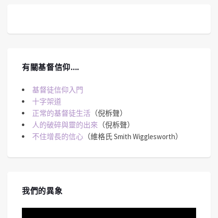
有關基督信仰….
基督徒信仰入門
十字架道
正常的基督徒生活
（倪柝聲）
人的破碎與靈的出來
（倪柝聲）
不住增長的信心
（維格氏 Smith Wigglesworth）
我們的異象
視