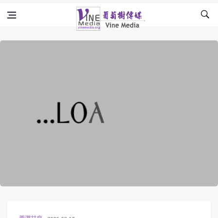
Skip to content
Vine Media
葡萄樹傳媒