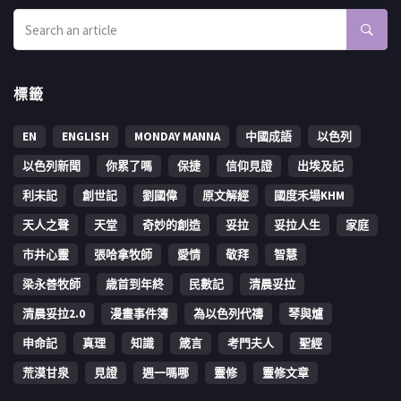
標籤
EN
ENGLISH
MONDAY MANNA
中國成語
以色列
以色列新聞
你累了嗎
保捷
信仰見證
出埃及記
利未記
創世記
劉國偉
原文解經
國度禾場KHM
天人之聲
天堂
奇妙的創造
妥拉
妥拉人生
家庭
市井心靈
張哈拿牧師
愛情
敬拜
智慧
梁永善牧師
歳首到年終
民數記
清晨妥拉
清晨妥拉2.0
漫畫事件簿
為以色列代禱
琴與爐
申命記
真理
知識
箴言
考門夫人
聖經
荒漠甘泉
見證
週一嗎哪
靈修
靈修文章