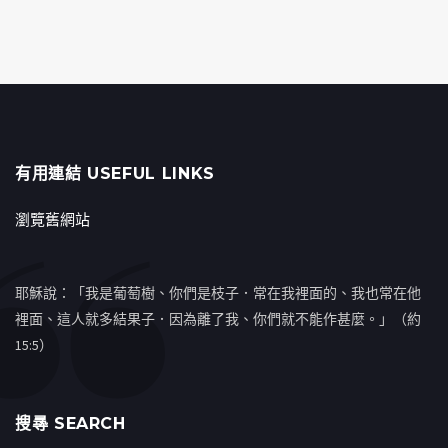
有用連結 USEFUL LINKS
瀏覽舊網站
耶穌說：「我是葡萄樹、你們是枝子．常在我裡面的、我也常在他
裡面、這人就多結果子．因為離了我、你們就不能作甚麼。」（約
15:5）
搜㝷 SEARCH