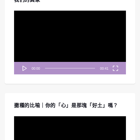
視
訊
播
放
器
00:00
00:41
撒種的比喻｜你的「心」是那塊「好土」嗎？
視
訊
播