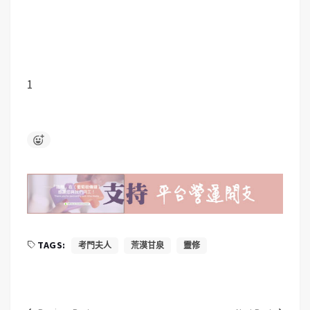
1
TAGS:
考門夫人
荒漠甘泉
靈修