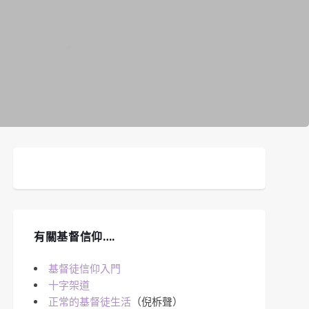
有關基督信仰….
基督徒信仰入門
十字架道
正常的基督徒生活
（倪柝聲）