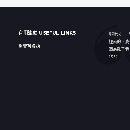
有用連結 USEFUL LINKS
耶穌說：「
裡面的、我
瀏覽舊網站
因為離了我
15:5）