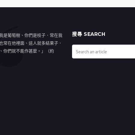
搜㝷 SEARCH
我是葡萄樹、你們是枝子．常在我
也常在他裡面、這人就多結果子．
、你們就不能作甚麼。」（約