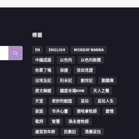
標籤
EN
ENGLISH
MONDAY MANNA
中國成語
以色列
以色列新聞
你累了嗎
保捷
信仰見證
出埃及記
利未記
創世記
劉國偉
原文解經
國度禾場KHM
天人之聲
天堂
奇妙的創造
妥拉
妥拉人生
家庭
市井心靈
張哈拿牧師
愛情
敬拜
智慧
梁永善牧師
歳首到年終
民數記
清晨妥拉