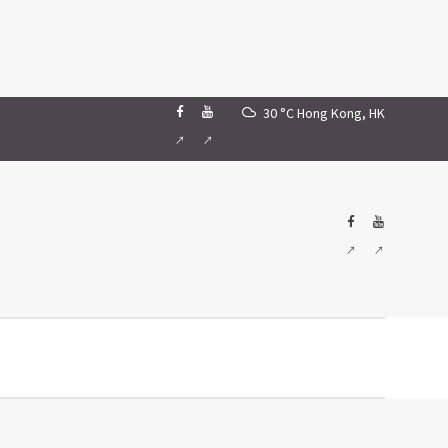
30 °C
Hong Kong, HK