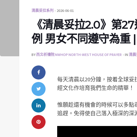
清晨妥拉系列
2026-06-01
《清晨妥拉2.0》第27
例 男女不同遵守為重 | 利
BY
西北祈禱院 NWHOP NORTH-WEST HOUSE OF PRAYER
IN
清晨
每天清晨以20分鐘，按着全球
經文化作培育我們生命的精華！
惟願趁還有機會的時候可以多點
追趕。免得使自己落入極深的深