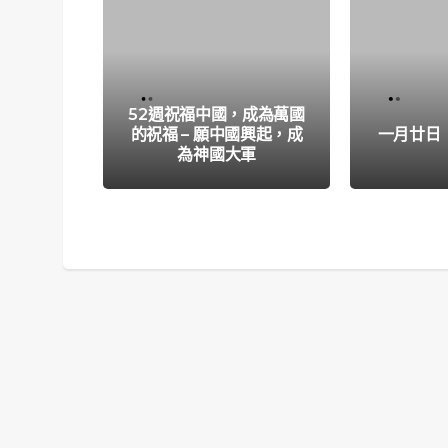
52週祝福中國，成為萬國
的祝福 – 願中國興起，成
一月廿日
為神國大軍