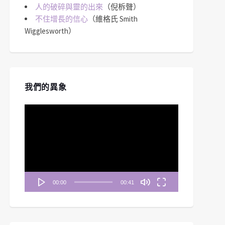
人的破碎與靈的出來
（倪柝聲）
不住增長的信心
（維格氏 Smith
Wigglesworth）
我們的異象
視
訊
播
放
器
00:00
00:41