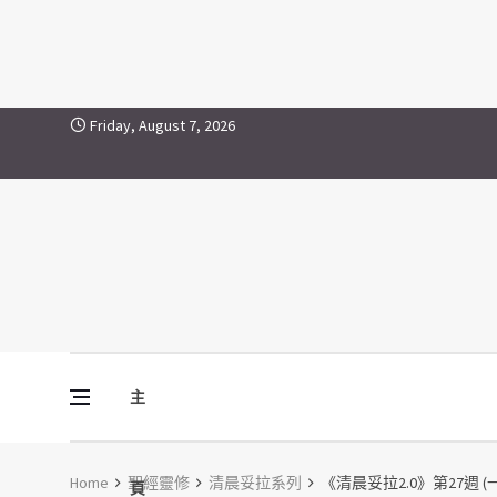
Skip to content
Friday, August 7, 2026
主
Vine Media
葡萄樹傳媒
Home
聖經靈修
清晨妥拉系列
《清晨妥拉2.0》第27週 (
頁