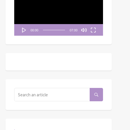
播
放
器
00:00
07:00
C牆-7號 Wall C-7th
月二十三日──患難中隨
Eternal Hope
時的幫助
Ministries (USA美國)