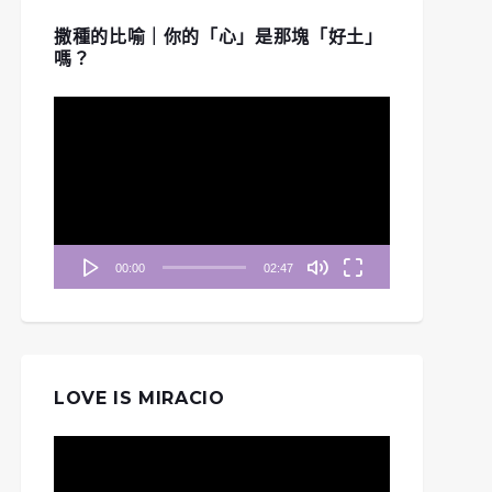
撒種的比喻｜你的「心」是那塊「好土」
嗎？
視
訊
播
放
器
00:00
02:47
LOVE IS MIRACIO
視
訊