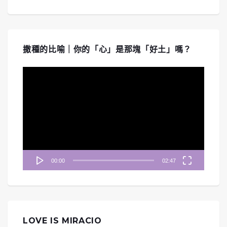
撒種的比喻｜你的「心」是那塊「好土」嗎？
視
訊
播
放
器
00:00
02:47
LOVE IS MIRACIO