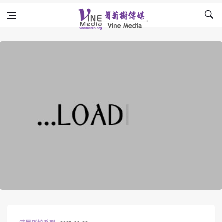
Skip to content
Vine Media
葡萄樹傳媒