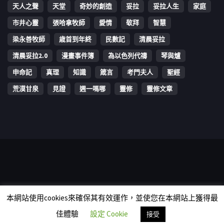
天人之聲
天堂
奇妙的創造
妥拉
妥拉人生
家庭
市井心靈
張哈拿牧師
愛情
敬拜
智慧
梁永善牧師
歳首到年終
民數記
清晨妥拉
清晨妥拉2.0
漫畫事件簿
為以色列代禱
琴與爐
申命記
真理
知識
箴言
考門夫人
聖經
荒漠甘泉
見證
週一嗎哪
靈修
靈修文章
Copyright © 2006-2026 The Vine Media Organization Limited. All
本網站使用cookies來確保其有效運作，並使您在本網站上獲得最
rights reserved.
佳體驗
設定 Cookie
接受