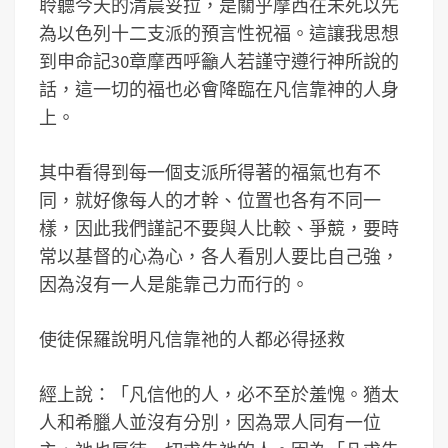
聆聽今天的清晨妥拉，是關乎摩西在未死以先
為以色列十二支派的預言性祝福。這讓我思想
到申命記30章摩西呼籲人若謹守遵行神所說的
話，這一切的福也必會降臨在凡信靠神的人身
上。
其中看得到每一個支派所得著的福氣也有不
同，就好像每人的才幹、位置也各有不同一
樣，因此我們謹記不要與人比較、爭競，要時
常以基督的心為心，各人看別人要比自己強，
因為沒有一人是能靠己力而行的。
使徒保羅說明凡信靠祂的人都必得拯救
經上說：「凡信他的人，必不至於羞愧。猶太
人和希臘人並沒有分別，因為眾人同有一位