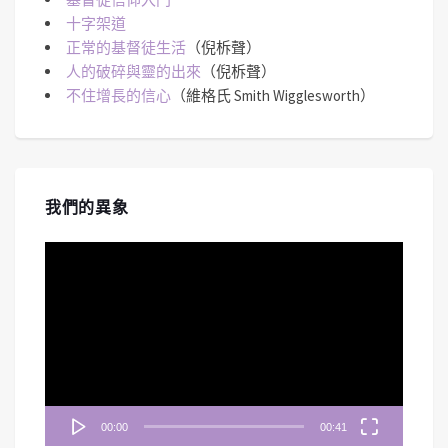
十字架道
正常的基督徒生活
（倪柝聲）
人的破碎與靈的出來
（倪柝聲）
不住增長的信心
（維格氏 Smith Wigglesworth）
我們的異象
視
訊
播
放
器
00:00
00:41