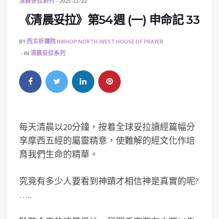
清晨妥拉系列
2025-11-22
《清晨妥拉》第54週 (一) 申命記 33
BY
西北祈禱院 NWHOP NORTH-WEST HOUSE OF PRAYER
IN
清晨妥拉系列
每天清晨以20分鐘，按着全球妥拉讀經篇幅分
享摩西五經的屬靈精意，使難解的經文化作培
育我們生命的精華。
究竟有多少人要看到神蹟才相信神是真實的呢?
…..