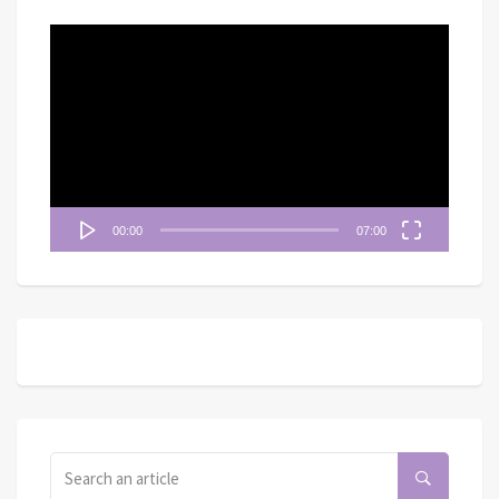
視
訊
播
放
器
00:00
07:00