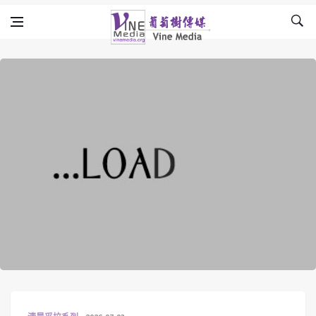
Skip to content
Vine Media
葡萄樹傳媒