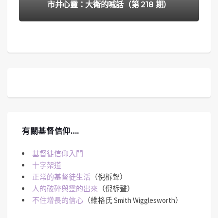
市井心靈：大衛的喊話（第 218 期）
有關基督信仰….
基督徒信仰入門
十字架道
正常的基督徒生活
（倪柝聲）
人的破碎與靈的出來
（倪柝聲）
不住增長的信心
（維格氏 Smith Wigglesworth）