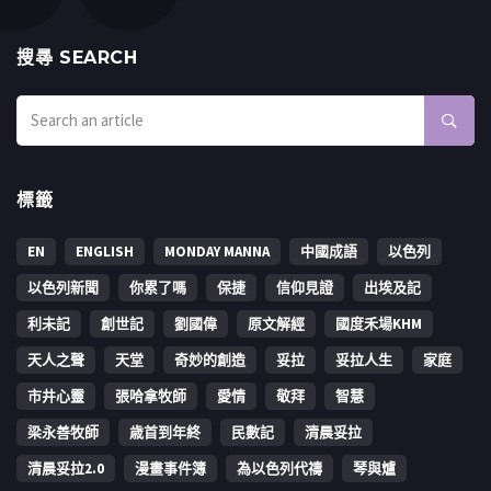
搜㝷 SEARCH
標籤
EN
ENGLISH
MONDAY MANNA
中國成語
以色列
以色列新聞
你累了嗎
保捷
信仰見證
出埃及記
利未記
創世記
劉國偉
原文解經
國度禾場KHM
天人之聲
天堂
奇妙的創造
妥拉
妥拉人生
家庭
市井心靈
張哈拿牧師
愛情
敬拜
智慧
梁永善牧師
歳首到年終
民數記
清晨妥拉
清晨妥拉2.0
漫畫事件簿
為以色列代禱
琴與爐