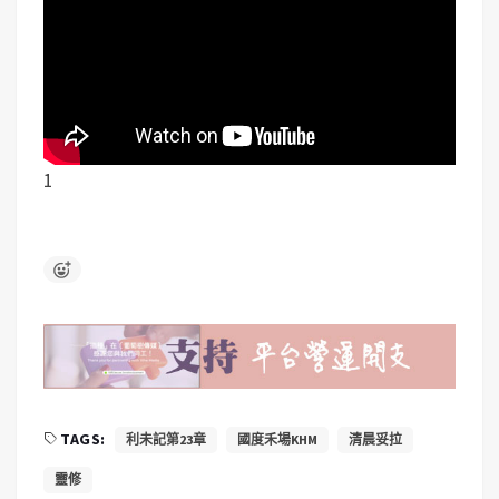
1
TAGS:
利未記第23章
國度禾場KHM
清晨妥拉
靈修