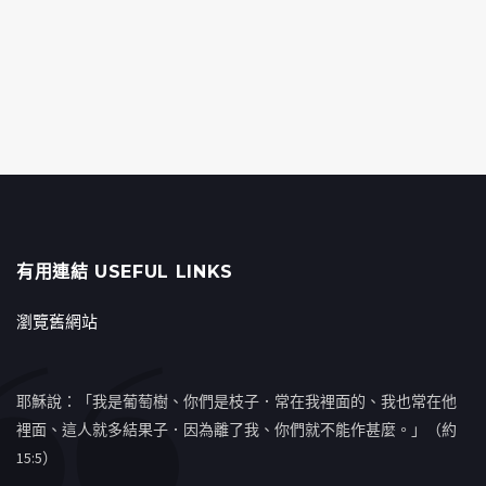
有用連結 USEFUL LINKS
瀏覽舊網站
耶穌說：「我是葡萄樹、你們是枝子．常在我裡面的、我也常在他
裡面、這人就多結果子．因為離了我、你們就不能作甚麼。」（約
15:5）