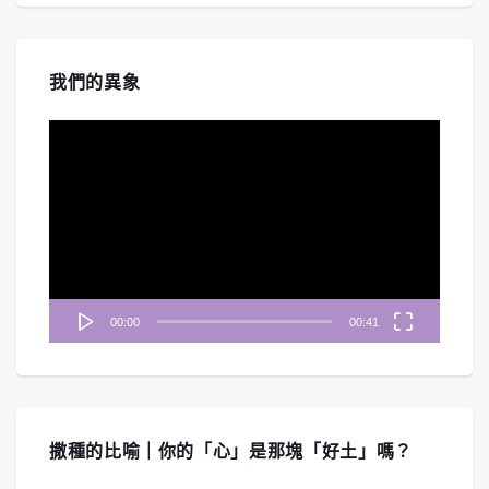
我們的異象
視
訊
播
放
器
00:00
00:41
撒種的比喻｜你的「心」是那塊「好土」嗎？