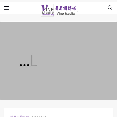
Skip to content
Vine Media
葡萄樹傳媒