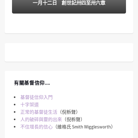
一月十二日 創世記卅四至卅六章
有關基督信仰….
基督徒信仰入門
十字架道
正常的基督徒生活
（倪柝聲）
人的破碎與靈的出來
（倪柝聲）
不住增長的信心
（維格氏 Smith Wigglesworth）