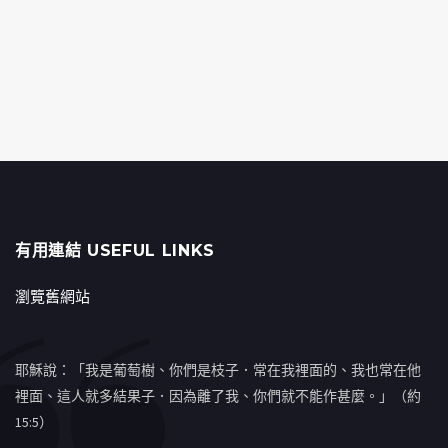
有用連結 USEFUL LINKS
瀏覽舊網站
耶穌說：「我是葡萄樹、你們是枝子．常在我裡面的、我也常在他
裡面、這人就多結果子．因為離了我、你們就不能作甚麼。」（約
15:5）