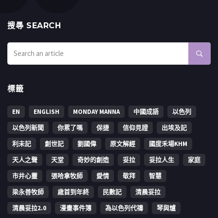
搜㝷 SEARCH
標籤
EN
ENGLISH
MONDAY MANNA
中國成語
以色列
以色列新聞
你累了嗎
保捷
信仰見證
出埃及記
利未記
創世記
劉國偉
原文解經
國度禾場KHM
天人之聲
天堂
奇妙的創造
妥拉
妥拉人生
家庭
市井心靈
張哈拿牧師
愛情
敬拜
智慧
梁永善牧師
歳首到年終
民數記
清晨妥拉
清晨妥拉2.0
漫畫事件簿
為以色列代禱
琴與爐