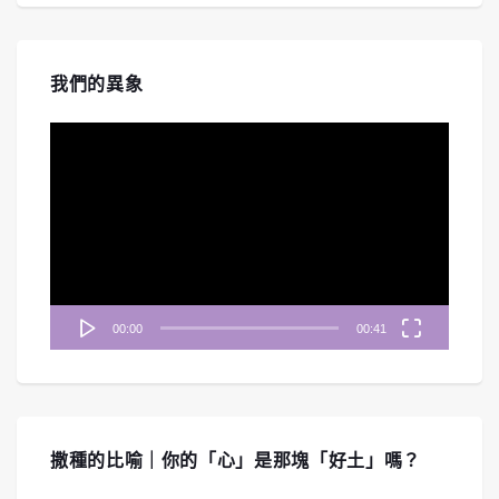
我們的異象
視
訊
播
放
器
00:00
00:41
撒種的比喻｜你的「心」是那塊「好土」嗎？