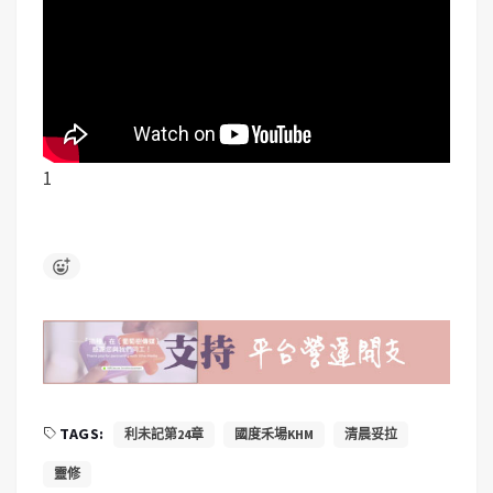
1
TAGS:
利未記第24章
國度禾場KHM
清晨妥拉
靈修