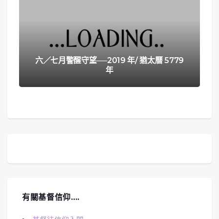
六／七月警醒守望──2019 年/ 猶太曆 5779
年
有關基督信仰….