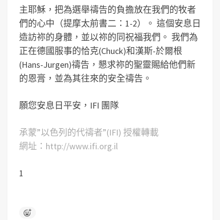
主耶穌，把為選舉禱告的負擔放在我們的牧者
們的心中（提摩太前書二：1-2）。 這個安息日
造訪祢的身體，並以祢的同祝福我們。 我們為
正在德國服事的恰克(Chuck)和漢斯-於爾根
(Hans-Jurgen)禱告，懇求祢的聖靈賜給他們新
的恩膏，並為其往來的安全禱告。
願您安息日平安，IFI 團隊
承蒙”以色列的代禱者”(IFI) 授權轉載
網址：http://www.ifi.org.il
1