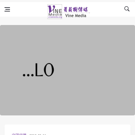
Skip to content
Vine Media
葡萄樹傳媒