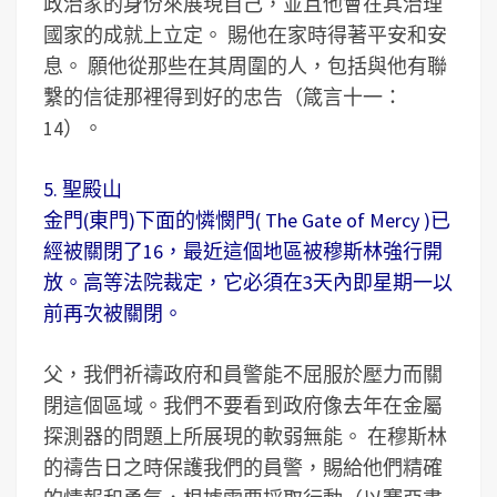
政治家的身份來展現自己，並且他會在其治理
國家的成就上立定。 賜他在家時得著平安和安
息。 願他從那些在其周圍的人，包括與他有聯
繫的信徒那裡得到好的忠告（箴言十一：
14）。
5. 聖殿山
金門(東門)下面的憐憫門( The Gate of Mercy )已
經被關閉了16，最近這個地區被穆斯林強行開
放。高等法院裁定，它必須在3天內即星期一以
前再次被關閉。
父，我們祈禱政府和員警能不屈服於壓力而關
閉這個區域。我們不要看到政府像去年在金屬
探測器的問題上所展現的軟弱無能。 在穆斯林
的禱告日之時保護我們的員警，賜給他們精確