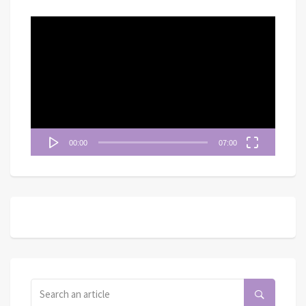
視
訊
播
放
器
00:00
07:00