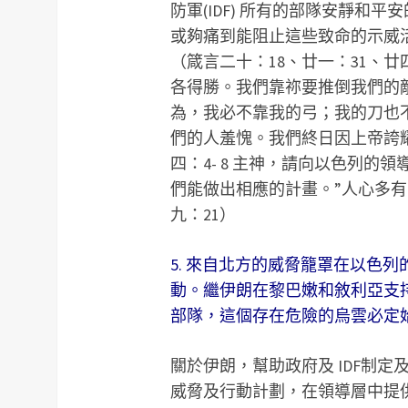
防軍(IDF) 所有的部隊安靜和平
或夠痛到能阻止這些致命的示威活
（箴言二十：18、廿一：31、
各得勝。我們靠祢要推倒我們的
為，我必不靠我的弓；我的刀也
們的人羞愧。我們終日因上帝誇
四：4- 8 主神，請向以色列
們能做出相應的計畫。”人心多
九：21）
5. 來自北方的威脅籠罩在以色
動。繼伊朗在黎巴嫩和敘利亞支
部隊，這個存在危險的烏雲必定
關於伊朗，幫助政府及 IDF制定
威脅及行動計劃，在領導層中提供