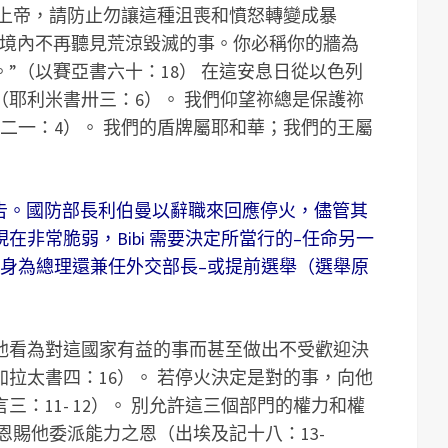
 上帝，請防止勿讓這種沮喪和憤怒轉變成暴
，境內不再聽見荒涼毀滅的事。你必稱你的牆為
”（以賽亞書六十：18） 在這安息日從以色列
耶利米書卅三：6）。 我們仰望祢總是保護祢
二一：4）。 我們的盾牌屬耶和華；我們的王屬
禱告。國防部長利伯曼以辭職來回應停火，儘管其
非常脆弱，Bibi 需要決定所當行的–任命另一
，身為總理還兼任外交部長–或提前選舉（選舉原
他看為對這國家有益的事而甚至做出不受歡迎決
拉太書四：16）。 若停火決定是對的事，向他
：11- 12）。 別允許這三個部門的權力和權
恩賜他委派能力之恩（出埃及記十八：13-