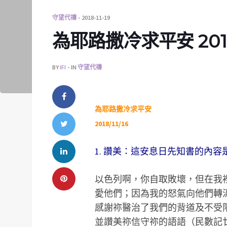
守望代禱
2018-11-19
為耶路撒冷求平安 2018/
BY
IFI
IN
守望代禱
為耶路撒冷求平安
2018/11/16
1. 讚美：這安息日先知書的內
以色列啊，你自取敗壞，但在我
愛他們；因為我的怒氣向他們轉消
感謝祢醫治了我們的背道及不受
並讚美祢信守祢的語語（民數記廿