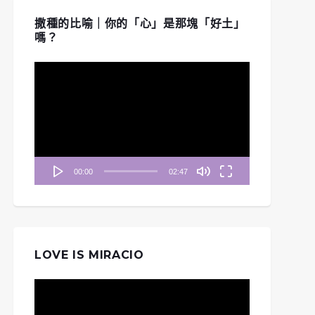
撒種的比喻｜你的「心」是那塊「好土」
嗎？
視
訊
播
放
器
00:00
02:47
LOVE IS MIRACIO
視
訊