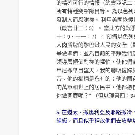
的精確可行的情報（約書亞記二：
所有特種突擊隊員等。 為以色
發制人而感謝祢。 利用美國恢
（箴言廿三：5）。 當北方的戰
十：9、十一：7）。 預備以色
人肉盾牌的黎巴嫩人民的安全（羅
爭做準備，並為目前的平靜我們感
領導層傾倒對祢的懼怕，使他們
甲尼撒舉目望天，我的聰明復歸
帝。他的權柄是永有的；他的國
的萬軍和世上的居民中，他都憑
你做甚麼呢？” （但以理書四：34
6. 在猶太、撒馬利亞及耶路撒
組織，而且似乎釋放他們去攻擊