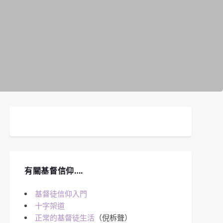
有關基督信仰….
基督徒信仰入門
十字架道
正常的基督徒生活
（倪柝聲）