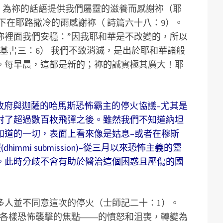
）。 為祢的話語提供我們屬靈的滋養而感謝祢（耶
柔下在耶路撒冷的雨感謝祢（ 詩篇六十八：9）。
祢裡面我們安穩：”因我耶和華是不改變的，所以
基書三：6） 我們不致消滅，是出於耶和華諸般
。每早晨，這都是新的；祢的誠實極其廣大！耶
滿政府與迦薩的哈馬斯恐怖霸主的停火協議–尤其是
射了超過數百枚飛彈之後。雖然我們不知道納坦
知道的一切，表面上看來像是姑息–或者在穆斯
immi submission)–從三月以來恐怖主義的靈
。此時分歧不會有助於醫治這個困惑且壓傷的國
多人並不同意這次的停火（士師記二十：1）。
式各樣恐怖襲擊的焦點――的憤怒和沮喪，轉變為