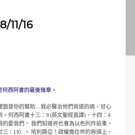
11/16
容是何西阿書的最後幾章。
裡面是你的幫助…我必醫治他們背道的病，甘心
。何西阿書十三：9 (英文聖經直譯)、十四：4
限的愛我們。 我們知道祢也會為以色列作這事，
三：19）。 哈利路亞！政權擔在祢的肩頭上，