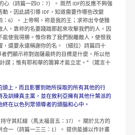
安的心（詩篇一四O：7）。 既然 IDF的反應不夠強
動，因此請引導 IDF，知道需要作哪些改變
廿四：6）。 上帝啊，祢是我的王；求祢出令使雅
敵人，靠祢的名要踐踏那起來攻擊我們的人。因
不能使我得勝。惟你救了我們脫離敵人，使恨我
耀，還要永遠稱謝你的名。（細拉）詩篇四十
的領導者們顯示祢對迦薩最終的目標是什麼，所以他
有計謀；惟有耶和華的籌算才能立定。”（箴言十
列的頭上，而且影響到她所採取的所有其他的行
持及訓練真主黨，並在敘利亞擁有其他什葉派的
始終在以色列眾領導者的頭腦和心中。
及持守其紅線（馬太福音五：37）。 關於北方的
合一（詩篇一三三：1）。 提供能據以作計畫