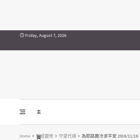
Skip to content
Friday, August 7, 2026
主
Vine Media
葡萄樹傳媒
Home
聖經靈修
守望代禱
為耶路撒冷求平安 2018/11/16
頁