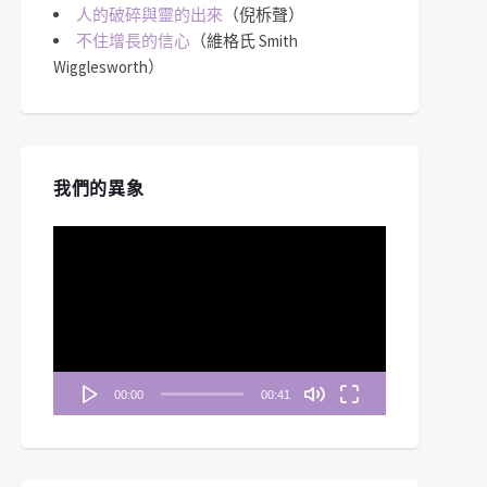
人的破碎與靈的出來
（倪柝聲）
不住增長的信心
（維格氏 Smith
Wigglesworth）
我們的異象
視
訊
播
放
器
00:00
00:41