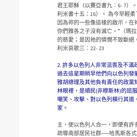
君王耶穌（以賽亞書九：6- 7
利米書十五：16）。 為今早輕
因為祢的一些像這樣的啟示，在
你們雅各之子沒有滅亡。”（瑪拉
的慈愛；是因祂的憐憫不致斷絕
利米哀歌三：22- 23
2. 許多以色列人非常沮喪及不
過去這星期稍早他們向以色列發
雅胡總理及其他負有責任的政黨
林眼裡，是順民(非穆斯林)的屈服(dh
嘲笑、攻擊、對以色列橫行其道
家。
主，使以色列人合一，即便有許
疏導南部居民社群──哈馬斯各