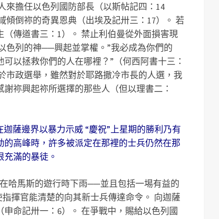
的人來擔任以色列國防部長（以斯帖記四：14
域傾倒祢的奇異恩典（出埃及記卅三：17）。 若
（傳道書三：1）。 禁止利伯曼從外面損害現
 以色列的神──興起並掌權。”我必成為你們的
他可以拯救你們的人在哪裡？”（何西阿書十三：
關於市政選舉，雖然對於耶路撒冷市長的人選，我
感謝祢興起祢所選擇的那些人（但以理書二：
在迦薩邊界以暴力示威 “慶祝”上星期的勝利乃有
動的高峰時，許多被派定在那裡的士兵仍然在那
恨充滿的暴徒。
 在哈馬斯的遊行時下雨──並且包括一埸有益的
。 使指揮官能清楚的向其新士兵傳達命令。 向迦薩
申命記卅一：6）。 在爭戰中，賜給以色列國