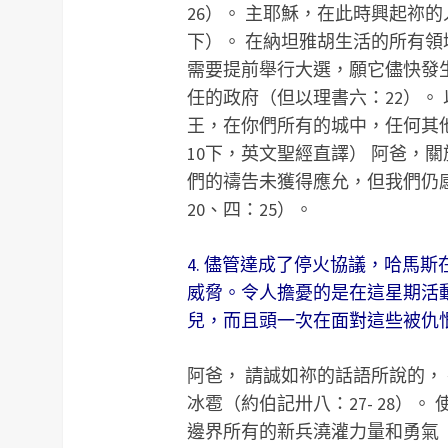
26）。 主耶穌，在此時興起祢
下）。 在納坦雅胡生活的所有領
需要提前舉行大選，願它儘快發生
任的政府（但以理書六：22）。
王，在你們所有的城中，任何其
10下，英文聖經直譯） 阿爸，
們的禱告未獲得應允，但我們仍
20、四：25）。
4. 儘管達成了停火協議，哈馬斯
威脅。令人擔憂的是在這星期活
兒，而且頭一次在面對這些被仇
阿爸， 請誠如祢的話語所說的，
冰雹（約伯記卅八：27- 28）
邊界所有的新兵澆灌力量和勇氣（