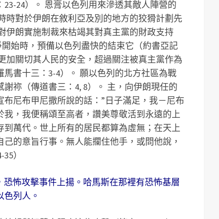
23-24）。 恩膏以色列用來滲透其敵人陣營的
列時時對於伊朗在敘利亞及別的地方的狡猾計劃先
復對伊朗實施制裁來枯竭其對真主黨的財政支持
爭開始時，預備以色列盡快的結束它（約書亞記
列更加關切其人民的安全，超過關注被真主黨作為
馬書十三：3-4）。 願以色列的北方社區為戰
謝祢（傳道書三：4, 8）。 主，向伊朗現任的
宣布尼布甲尼撒所說的話：”日子滿足，我－尼布
於我，我便稱頌至高者，讚美尊敬活到永遠的上
存到萬代。世上所有的居民都算為虛無；在天上
自己的意旨行事。無人能攔住他手，或問他說，
-35）
冷，恐怖攻擊事件上揚。哈馬斯在那裡有恐怖基層
以色列人。