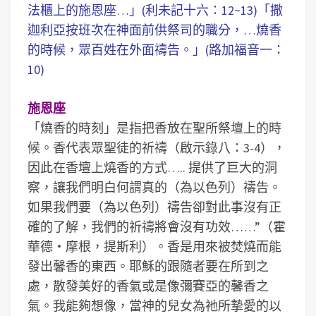
法櫃上的施恩座…」(利未記十六：12~13)「撒
迦利亞按班次在神面前供祭司的職分，…燒香
的時候，眾百姓在外面禱告。」(路加福音一：
10)
施恩座
「燒香的時刻」是指把香放在聖所祭壇上的時
候。香代表眾聖徒的祈禱（啟示錄八：3-4），
因此在香壇上燒香的方式….. 提供了巨大的洞
察，讓我們明白何謂真的（為以色列）禱告。
如果我們要（為以色列）禱告卻對此事沒有正
確的了解，我們的祈禱將會沒有功效……”（霍
華德‧摩根，提斯利）。香是用來被焚燒而能
發出馨香的東西。耶穌的跟隨者要在所到之
處，散發美好的香氣或是像彌賽亞的馨香之
氣。我能夠想像，當神的兒女為祂所摯愛的以