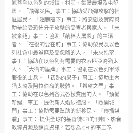
遮蓋全以色列的城鎮、村莊、集體農場及屯墾
區。
「飛彈災民」事工：協助受飛彈攻擊的社
區居民。
「翅膀蔭下」事工：將安慰及實際幫
助帶給受恐怖分子攻擊的受害者與家人。
「未
被棄絕」事工：協助「納粹大屠殺」的生還
者。
「在後的要在前」事工：協助榮民及以色
列社會中最貧窮及受忽略的人。
「未來指望」
事工：協助在以色列有需要的衣索匹亞裔猶太
人。
「大衛的盾牌」事工：協助在以色列軍隊
服役的士兵。
「初熟的果子」事工：協助主內
猶太裔及阿拉伯裔的肢體。
「希望之門」事
工：協助在以色列各式各樣貧困的人。
「預備
新婦」事工：提供新人婚紗禮服。
「敞開城
門」事工：協助需要幫助的新移民。
「傳播媒
體」事工： 提供全球的基督徒CFI的刊物、影音
教導資源及網頁資訊。
若想為 CFI 的事工奉