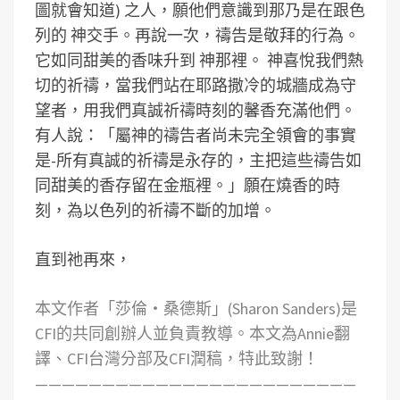
圖就會知道) 之人，願他們意識到那乃是在跟色
列的 神交手。
再說一次，禱告是敬拜的行為。
它如同甜美的香味升到 神那裡。 神喜悅我們熱
切的祈禱，當我們站在耶路撒冷的城牆成為守
望者，用我們真誠祈禱時刻的馨香充滿他們。
有人說：「屬神的禱告者尚未完全領會的事實
是-所有真誠的祈禱是永存的，主把這些禱告如
同甜美的香存留在金瓶裡。」願在燒香的時
刻，為以色列的祈禱不斷的加增。
直到祂再來，
本文作者「莎倫‧桑德斯」(Sharon Sanders)是
CFI的共同創辦人並負責教導。本文為Annie翻
譯、CFI台灣分部及CFI潤稿，特此致謝！
————————————————————————