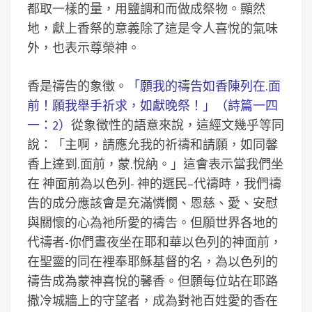
都取一樣的量，用鹽調和而做成祭物。顯然
地，獻上香祭的意義除了這是令人喜悅的氣味
外，也表示尊榮神。
香是禱告的象徵。
「願我的禱告如香陳列在.面
前！願我舉手祈求，如獻晚祭！」（詩篇一四
一：2）
從象徵性的語意來說，這經文幾乎等同
說：「主啊，請應允我的祈禱和請願，如同馨
香上達到.面前，蒙.悅納。」這會表示當我們坐
在 神面前為以色列- 神的選民–代禱時，我們禱
告的成分應該會是充滿憐憫、恩慈、愛、安慰
與關懷的心為祂所愛的禱告。但願世界各地的
代禱者-你們晝夜坐在耶和華以色列的神面前，
在聖靈的同在裡奉耶穌基督的名，為以色列的
禱告成為蒙神喜悅的馨香。但願每位站在耶路
撒冷城牆上的守望者，成為對祂百姓愛的香在