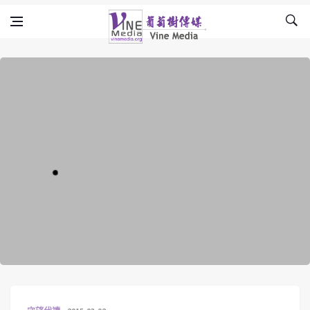
Skip to content
Vine Media
葡萄樹傳媒