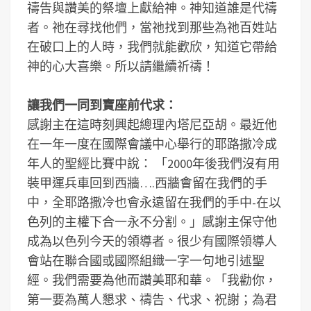
禱告與讚美的祭壇上獻給神。神知道誰是代禱
者。祂在尋找他們，當祂找到那些為祂百姓站
在破口上的人時，我們就能歡欣，知道它帶給
神的心大喜樂。所以請繼續祈禱！
讓我們一同到寶座前代求：
感謝主在這時刻興起總理內塔尼亞胡。最近他
在一年一度在國際會議中心舉行的耶路撒冷成
年人的聖經比賽中說： 「2000年後我們沒有用
裝甲運兵車回到西牆….西牆會留在我們的手
中，全耶路撒冷也會永遠留在我們的手中-在以
色列的主權下合一永不分割。」感謝主保守他
成為以色列今天的領導者。很少有國際領導人
會站在聯合國或國際組織一字一句地引述聖
經。我們需要為他而讚美耶和華。「我勸你，
第一要為萬人懇求、禱告、代求、祝謝；為君