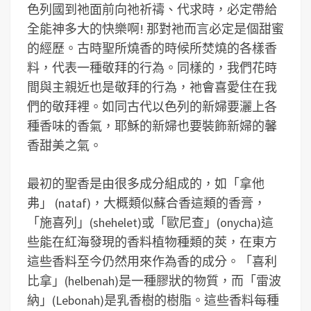
色列國到祂面前向祂祈禱、代求時，必定帶給
全能神多大的快樂啊! 那對祂而言必定是個甜蜜
的經歷。古時聖所燒香的時候所焚燒的各樣香
料，代表一種敬拜的行為。同樣的，我們花時
間與主親近也是敬拜的行為，祂會喜愛住在我
們的敬拜裡。如同古代以色列的新婦要灑上各
種香味的香氣，耶穌的新婦也要裝飾新婦的馨
香甜美之氣。
最初的聖香是由很多成分組成的，如「拿他
弗」 (nataf)，大概類似蘇合香這類的香膏，
「施喜列」(shehelet)或「歐尼查」(onycha)這
些能在紅海發現的香料植物種類的莢，在東方
這些香料至今仍然用來作為香的成分。「喜利
比拿」(helbenah)是一種膠狀的物質，而「雷波
納」(Lebonah)是乳香樹的樹脂。這些香料每種