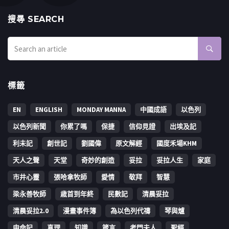
搜㝷 SEARCH
標籤
EN
ENGLISH
MONDAY MANNA
中國成語
以色列
以色列新聞
你累了嗎
保捷
信仰見證
出埃及記
利未記
創世記
劉國偉
原文解經
國度禾場KHM
天人之聲
天堂
奇妙的創造
妥拉
妥拉人生
家庭
市井心靈
張哈拿牧師
愛情
敬拜
智慧
梁永善牧師
歳首到年終
民數記
清晨妥拉
清晨妥拉2.0
漫畫事件簿
為以色列代禱
琴與爐
申命記
真理
知識
箴言
考門夫人
聖經