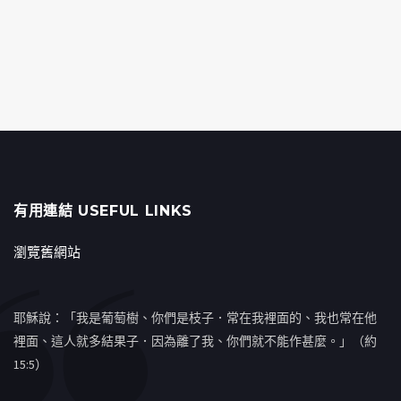
有用連結 USEFUL LINKS
瀏覽舊網站
耶穌說：「我是葡萄樹、你們是枝子．常在我裡面的、我也常在他
裡面、這人就多結果子．因為離了我、你們就不能作甚麼。」（約
15:5）