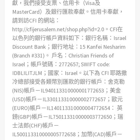
獻，我們接受支票、信用卡（Visa及
MasterCard）及銀行匯款奉獻。信用卡奉獻，
請到訪CFI 的網站：
http://cfijerusalem.net/shop.php?id=2.0。CFI在
以色列的銀行帳戶資料如下：銀行名稱：Israel
Discount Bank；銀行地址：15 Kanfei Nesharim
(Branch #331)。 戶名：Christian Friends of
Israel；帳戶號碼：2772657; SWIFT code:
IDBLILITJLM；國家：Israel。以下為 CFI 耶路撒
冷總部接受各類幣別匯款的銀行帳戶：舍克勒
(NIS)帳戶－IL940113310000001772653；美金
(USD)帳戶－IL330113310000002772657；歐元
(EURO)帳戶－IL140113310000004772654： 英
鎊(GBP)帳戶－IL750113310000003772650；瑞
士法郎(CHF)帳戶－
IL500113310000005772658；加幣(CAD)帳戶－