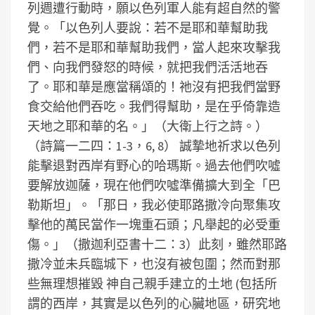
列週遭行動時，願以色列軍人能有超自然的警
覺。「以色列人要說：若不是耶和華幫助我
們，若不是耶和華幫助我們，當人起來攻擊我
們、向我們發怒的時候，就把我們活活地吞
了。耶和華是應當稱頌的！祂沒有把我們當野
食交給他們吞吃。我們得幫助，是在乎倚靠造
天地之耶和華的名。」（大衛上行之詩。）
（詩篇一二四：1-3，6, 8）
誠摯地祈求以色列
能擊退對西岸有野心的哈瑪斯。過去他們吹噓
要解放迦薩，現在他們吹噓準備擴大到全「巴
勒斯坦」。「那日，我必使耶路撒冷向聚集攻
擊他的萬民當作一塊重石頭；凡舉起的必受重
傷。」（撒迦利亞書十二：3）此刻，雖然耶路
撒冷並未兵臨城下，也沒有被包圍；然而對那
些無理想摧毀 神自己親手建立的土地 (包括所
謂的西岸，其實是以色列的心臟地區，研究地