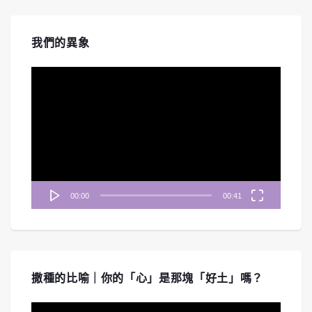
我們的異象
視
訊
播
放
器
00:00
00:41
撒種的比喻｜你的「心」是那塊「好土」嗎？
視