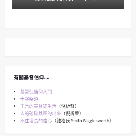
有關基督信仰….
基督徒信仰入門
十字架道
正常的基督徒生活
（倪柝聲）
人的破碎與靈的出來
（倪柝聲）
不住增長的信心
（維格氏 Smith Wigglesworth）