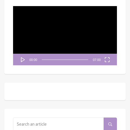
視
訊
播
放
器
00:00
07:00