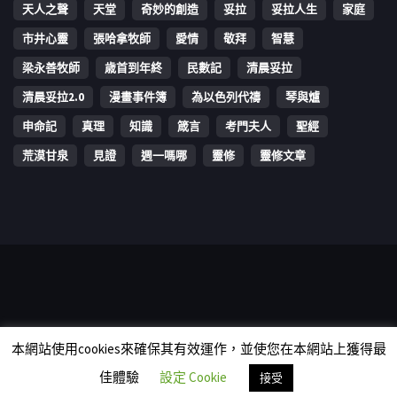
天人之聲
天堂
奇妙的創造
妥拉
妥拉人生
家庭
市井心靈
張哈拿牧師
愛情
敬拜
智慧
梁永善牧師
歳首到年終
民數記
清晨妥拉
清晨妥拉2.0
漫畫事件簿
為以色列代禱
琴與爐
申命記
真理
知識
箴言
考門夫人
聖經
荒漠甘泉
見證
週一嗎哪
靈修
靈修文章
Copyright © 2006-2026 The Vine Media Organization Limited. All
本網站使用cookies來確保其有效運作，並使您在本網站上獲得最
rights reserved.
佳體驗
設定 Cookie
接受