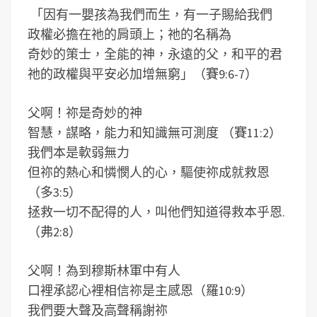
「因有一嬰孩為我們而生，有一子賜給我們
政權必擔在祂的肩頭上；祂的名稱為
奇妙的策士，全能的神，永遠的父，和平的君
祂的政權與平安必加增無窮」（賽9:6-7）
父啊！祢是奇妙的神
智慧，謀略，能力和知識無可測度 （賽11:2）
我們本是軟弱無力
但祢的熱心和憐憫人的心，驅使祢成就救恩
（多3:5）
拯救一切不配得的人，叫他們知道得救本乎恩.
（弗2:8）
父啊！為到穆斯林軍中有人
口裡承認心裡相信祢是主感恩（羅10:9）
我們要大聲及高聲稱謝祢