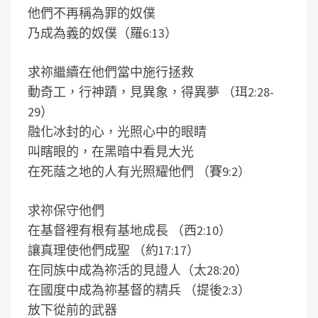
他們不再稱為罪的奴僕
乃成為義的奴僕（羅6:13）
求祢繼續在他們當中施行拯救
動奇工，行神蹟，見異象，得異夢 （珥2:28-
29）
融化冰封的心，光照心中的眼睛
叫瞎眼的，在黑暗中看見大光
在死蔭之地的人有光照耀他們 （賽9:2）
求祢保守他們
在基督裡有根有基地成長 （西2:10）
讓真理使他們成聖 （約17:17）
在同族中成為祢活的見證人（太28:20）
在國度中成為祢基督的精兵 （提後2:3）
放下從前的武器