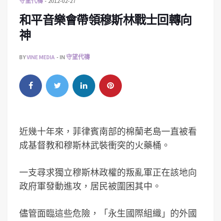
守望代禱
2012-02-27
和平音樂會帶領穆斯林戰士回轉向
神
BY
VINE MEDIA
IN
守望代禱
近幾十年來，菲律賓南部的棉蘭老島一直被看
成基督教和穆斯林武裝衝突的火藥桶。
一支尋求獨立穆斯林政權的叛亂軍正在該地向
政府軍發動進攻，居民被圍困其中。
儘管面臨這些危險，「永生國際組織」的外國