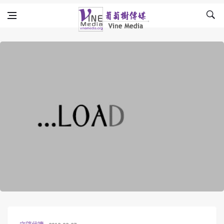
Skip to content
Vine Media
葡萄樹傳媒