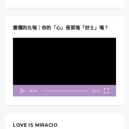
撒種的比喻｜你的「心」是那塊「好土」嗎？
視
訊
播
放
器
00:00
02:47
LOVE IS MIRACIO