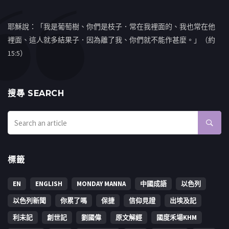
耶穌說：「我是葡萄樹、你們是枝子．常在我裡面的、我也常在他
裡面、這人就多結果子．因為離了我、你們就不能作甚麼。」（約
15:5）
搜㝷 SEARCH
標籤
EN
ENGLISH
MONDAY MANNA
中國成語
以色列
以色列新聞
你累了嗎
保捷
信仰見證
出埃及記
利未記
創世記
劉國偉
原文解經
國度禾場KHM