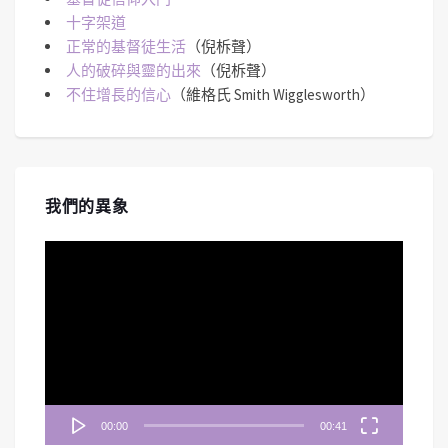
十字架道
正常的基督徒生活
（倪柝聲）
人的破碎與靈的出來
（倪柝聲）
不住增長的信心
（維格氏 Smith Wigglesworth）
我們的異象
視
訊
播
放
器
00:00
00:41