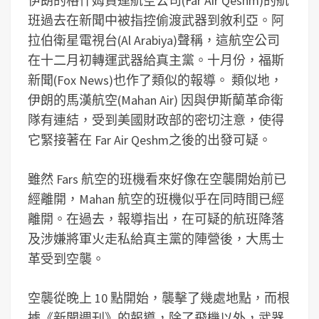
伊朗的格什姆貨運航空公司(Far Air Qeshm)的航
班過去在新聞中被指控偷渡武器到敘利亞。阿
拉伯衛星電視台(Al Arabiya)聲稱，這航空公司
在十二月初轉運武器給真主黨。十月份，福斯
新聞(Fox News)也作了類似的報導。 類似地，
伊朗的馬漢航空(Mahan Air) 因與伊斯蘭革命衛
隊有連結，受到美國財政部的密切注意，使得
它緊接著在 Far Air Qeshm之後的出發可疑。
雖然 Fars 航空的班機看來好像在空襲開始前已
經離開，Mahan 航空的班機似乎在同時間已經
離開。在過去，報導指出，在可疑的航班降落
及涉嫌將軍火走私給真主黨的陣營後，大馬士
革受到空襲。
空襲從晚上 10 點開始，襲擊了幾處地點，而根
據《新聞週刊》的報導，除了飛機以外，武器