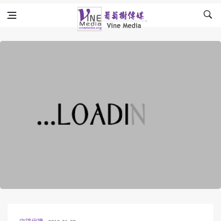
Skip to content
Vine Media
葡萄樹傳媒