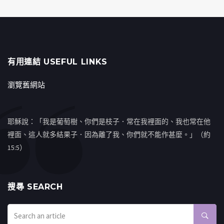
有用連結 USEFUL LINKS
瀏覽舊網站
耶穌說：「我是葡萄樹、你們是枝子．常在我裡面的、我也常在他
裡面、這人就多結果子．因為離了我、你們就不能作甚麼。」（約
15:5）
搜㝷 SEARCH