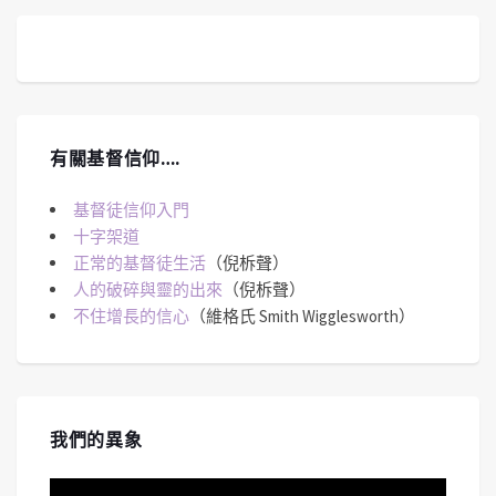
有關基督信仰….
基督徒信仰入門
十字架道
正常的基督徒生活
（倪柝聲）
人的破碎與靈的出來
（倪柝聲）
不住增長的信心
（維格氏 Smith Wigglesworth）
我們的異象
視