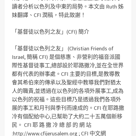
讀者分析以色列及中東的局勢。本文由 Ruth 姊
妹翻譯、CFI 潤稿，特此致謝！
「基督徒以色列之友」(CFI) 簡介
「基督徒以色列之友」 (Christian Friends of
Israel, 簡稱 CFI) 是個慈惠、非營利的福音派國
際性基督徒事工,總部設於耶路撒冷,並在全世界
都有代表的辦事處。CFI 主要的目標,是教導教
會其希伯來的傳承以及聖經中教導我們對猶太
人的職責,並透過在以色列的各項外展事工,成為
以色列的祝福。這些目標乃是透過我們各項外
展的事工和月刊與季刊而達成的。CFI 在耶路撒
冷有個配給中心,已幫助了大約二十五萬個新移
民。 CFI 耶 路 撒 冷 總 部 的 網 站
:http://www.cfijerusalem.org ; CFI 中文網