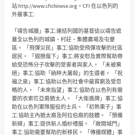
站:http://www.cfichinese.org。CFI 在以色列的
外展事工:
「禱告城牆」事工:連結列國的基督徒以禱告遮
蓋全以色列的城鎮、村莊、集體農場及屯墾
區。 「飛彈災民」事工:協助受飛彈攻擊的社區
居民。 「翅膀蔭下」事工:將安慰及實際幫助帶
給受恐怖分子攻擊的受害者與家人。 「未被棄
絕」事工:協助「納粹大屠殺」的生還者。 「祝
福之泉」事工:協助以色列社會中最貧窮及受忽
略的人。 「未來指望」事工:協助在以色列有需
要的衣索匹亞裔猶太人。 「大衛盾牌」事工:協
助在以色列軍隊服役的士兵。 「初熟果子」事
工:協助主內猶太裔及阿拉伯裔的肢體。 「預備
新婦」事工:提供新人婚紗禮服。 「敞開城門」
事工:協助需要幫助的新移民。 「傳播媒體」事