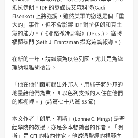
抵抗伊朗。IDF 的參謀長艾森科特(Gadi
Eisenkot) 上將強調，雖然美軍的撤退是個「重
大的」事件，但不會影響 IDF 對抗伊朗和真主
黨的能力。 (《耶路撒冷郵報》(JPost)， 塞特
福蘭茲門 (Seth J. Frantzman 撰寫這篇報導。)
在新的一年，請繼續為以色列國，尤其是為總
理納坦雅胡禱告。
「他在他們面前趕出外邦人，用繩子將外邦的
地量給他們為業，叫以色列支派的人住在他們
的帳棚裡。」(詩篇七十八篇 55 節)
本文作者「朗尼．明斯」(Lonnie C. Mings) 是聖
經學院的教授，亦是多本暢銷書的作者。「明
斯」是 CFI 的特約作家，他透過聖經的視野向