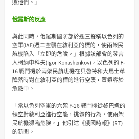
敗他們。」
俄羅斯的反應
與此同時，俄羅斯國防部於週三聲稱以色列的
空軍(IAF)週二空襲在敘利亞的標的，使兩架民
航機陷入「立即的危險。」根據該部會的發言
人柯納申科夫(Igor Konashenkov)，以色列的 F-
16 戰鬥機於兩架民航班機在貝魯特和大馬士革
降落時對在敘利亞的標的進行空襲，置乘客於
危險中。
「當以色列空軍的六架 F-16 戰鬥機從黎巴嫩的
領空對敘利亞進行空襲，挑釁的行為，使兩架
民航機瀕臨危險，」他引述《俄國時報》(RT)
的新聞。