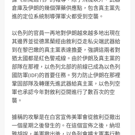
倉庫及伊朗的幾個彈藥供應點，包含真主黨先
進的定位系統制導彈軍火都受到空襲。
以色列的官員一再地對伊朗越來越多地出現在
其邊界並從德黑蘭經由敘利亞走私尖端武器給
到在黎巴嫩的真主黨表達擔憂，強調這兩者對
猶太國都是紅色警戒線。由於伊朗及真主黨的
部隊在那裡，以色列北部的前線已成為以色列
國防軍(IDF)的首要任務。努力防止伊朗在那裡
鞏固部隊及轉運先進武器給真主黨，以色列空
軍也承認今年對敘利亞開進行了數百次的空
襲。
據稱的攻擊是在白宮宣佈美軍會從敘利亞撤出
一個星期之後發生的。在這個宣佈之後，納坦
雅胡說，美軍撤出後，以色列會擴大軍事行動