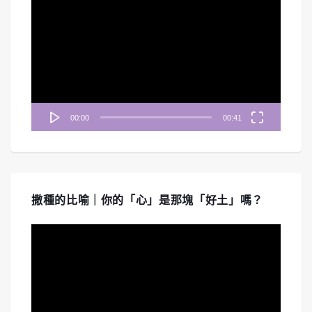
訊
播
放
器
00:00
00:41
撒種的比喻｜你的「心」是那塊「好土」嗎？
視
訊
播
放
器