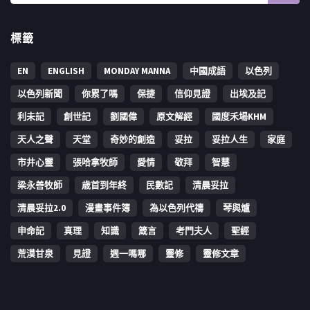
標籤
EN
ENGLISH
MONDAY MANNA
中國成語
以色列
以色列新聞
你累了嗎
保捷
信仰見證
出埃及記
利未記
創世記
劉國偉
原文解經
國度禾場KHM
天人之聲
天堂
奇妙的創造
妥拉
妥拉人生
家庭
市井心靈
張哈拿牧師
愛情
敬拜
智慧
梁永善牧師
歳首到年終
民數記
清晨妥拉
清晨妥拉2.0
漫畫事件簿
為以色列代禱
琴與爐
申命記
真理
知識
箴言
考門夫人
聖經
荒漠甘泉
見證
週一嗎哪
靈修
靈修文章