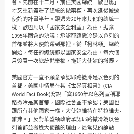
會。先前在十二月，前任美國總統「歐巴馬」
才又重新簽署了總統的拋棄權，再次延後搬遷
使館的計畫半年。跟過去20年來其他的總統一
樣，歐巴馬以「國家安全利益」為由，拋棄
1995年國會的決議：承認耶路撒冷是以色列的
首都並將大使館遷到那裡。從「柯林頓」總統
開始，每任的總統都以國家安全為由，每六個
月簽署一次總統拋棄權，拖延大使館的搬遷。
美國官方一直不願意承認耶路撒冷是以色列的
首都，美國中情局在其《世界真相書》(CIA
World Fact Book)寫說「當1950年以色列宣稱耶
路撒冷是其首都，國際社會並不承認；美國也
跟所有其他國家一樣，大使館維持在特拉維夫-
雅弗。」反對華盛頓政府承認耶路撒冷為以色
列首都並搬遷大使館的理由，最常見的論點