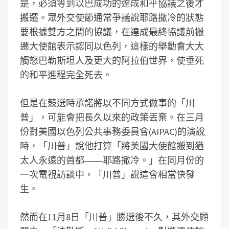
是，必須等到以巴成功的達成和平協議之後才
搬遷。眾外交使節通常爭議說耶路撒冷的狀態
要根據雙方之間的協議，在達成最終協議前搬
遷大使館表示認同以色列，這樣的舉動會大大
觸怒巴勒斯坦人及更大的阿拉伯世界，使垂死
的和平進程完全死去。
但是在競選時承諾將以不同方式做事的「川
普」，可能會把長久以來的政策丟棄。在三月
份對美國以色列公共事務委員會(AIPAC)的演說
時，「川普」說他打算「將美國大使館搬到猶
太人永遠的首都――耶路撒冷。」在同月份的
一次電視訪談中，「川普」說這會相當快發
生。
然而在11月8日「川普」勝選後不久，其外交顧