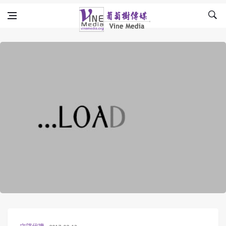
Skip to content
Vine Media
葡萄樹傳媒