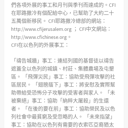
們各項外展的事工和月刊與季刊而達成的。CFI
在耶路撒冷有個配給中心，已幫助了大約二十
五萬個新移民。 CFI耶路撒冷總部的網站：
http://www.cfijerusalem.org ； CFI中文網站：
http://www.cfichinese.org。
CFI在以色列的外展事工：
「禱告城牆」事工：連結列國的基督徒以禱告
遮蓋全以色列的城鎮、村莊、集體農場及屯墾
區。
「飛彈災民」事工：協助受飛彈攻擊的社
區居民。
「翅膀蔭下」事工：將安慰及實際幫
助帶給受恐怖分子攻擊的受害者與家人。
「未
被棄絕」事工：協助「納粹大屠殺」的生還
者。
「在後的要在前」事工：協助榮民及以色
列社會中最貧窮及受忽略的人。
「未來指望」
事工：協助在以色列有需要的衣索匹亞裔猶太