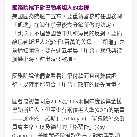
國務院擋下對巴勒斯坦人的金援
美國國務院週二宣布，要重新審核前任國務卿
「凱瑞」在卸任前最後幾分鐘所做的決定，
「凱瑞」不理會國會中共和黨員的反對，要捐
給巴勒斯坦人2億2千1百萬的美援。「凱瑞」之
前通知國會，要在週五早晨「川普」就職典禮
前幾小時，釋出這個款項。
國務院說他們會看看這筆付款而且可能做調
整，以確定那符合「川普」政府的優先考量。
國會最初曾同意2015及2016兩個年度預算金援
巴勒斯坦人，但至少有兩位老大黨(GOP)的議員
――加州的「羅斯」(Ed Royce)：眾議院外交委
員會主席，以及德州的「格蘭傑」(Kay
Granger)：美國眾議院撥款委員，對這筆款項