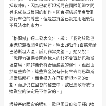
採取凍結，因為巴勒斯坦當局在國際組織之間
尋求成為成員國的動作。國會凍結通常會受到
執行單位的尊重，但是當資金已設定用途後就
不具法律約束力。
「格蘭傑」週二發表文告，說：「我對於歐巴
馬總統藐視國會的監督，釋出2億2千1百萬元給
巴勒斯坦人區，感到非常失望。」她又說：
「我極力確保美國納稅人的錢不會資助巴勒斯
坦當局，除非他們符合極嚴謹的條件。雖然由
於這些條件，這些資金沒有任何會去到巴勒斯
坦當局那裡，而會投入在巴勒斯坦地區的計
劃，而那仍在國會的稽查中。歐巴馬政府放行
這資金的決定是不恰當的。」
根據寄給國會的通知，歐巴馬政府催促釋出這