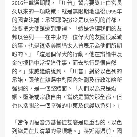
2016年競選期間，「川普」誓言要終止白宮長
久以來的一項政策，就是無限期地延後1995年
的國會決議：承認耶路撒冷是以色列的首都，
並要把大使館遷到那裡。「這是會讓我們的友
邦以色列――在中東的一位偉大的友國很感激
的事，也是很多美國猶太人曾表示為他們所期
盼的。」「這是個偉大的行動。他在辯論中及
金句插播中常提這件事，而去執行是很自然
的。」康威繼續說到，「川普」對於以色列的
承諾，跟他在競選中對國內計劃及行政策略所
強調的，是一個整體面。「人們以為只是婚
姻、墮胎或宗教自由，當然是關於那全都，但
也包括關於一個堅強的中東及保護以色列。」
「當你問福音派基督徒甚麼是最重要的，以色
列總是在其清單的最頂端。」將近兩週前，國