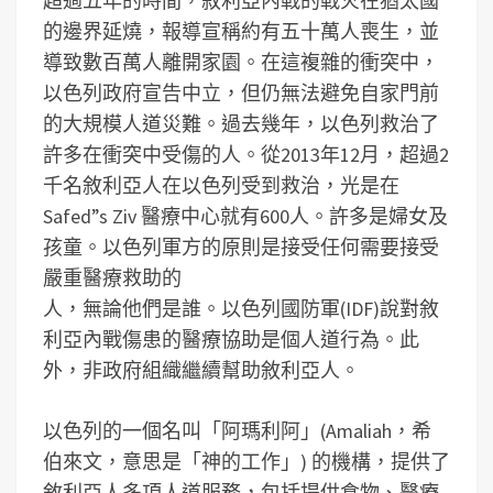
超過五年的時間，敘利亞內戰的戰火在猶太國
的邊界延燒，報導宣稱約有五十萬人喪生，並
導致數百萬人離開家園。在這複雜的衝突中，
以色列政府宣告中立，但仍無法避免自家門前
的大規模人道災難。過去幾年，以色列救治了
許多在衝突中受傷的人。從2013年12月，超過2
千名敘利亞人在以色列受到救治，光是在
Safed”s Ziv 醫療中心就有600人。許多是婦女及
孩童。以色列軍方的原則是接受任何需要接受
嚴重醫療救助的
人，無論他們是誰。以色列國防軍(IDF)說對敘
利亞內戰傷患的醫療協助是個人道行為。此
外，非政府組織繼續幫助敘利亞人。
以色列的一個名叫「阿瑪利阿」(Amaliah，希
伯來文，意思是「神的工作」) 的機構，提供了
敘利亞人多項人道服務，包括提供食物、醫療