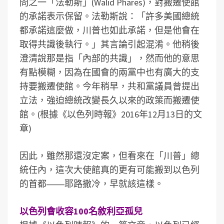
問之一「法勒斯」(Walid Phares)，對搬遷使館
的承諾表示保留。法勒斯說：「許多美國總統
都承諾這麼做，川普也如此承諾，但是他會在
取得共識後執行。」其言論引起混淆。他稍後
澄清說那是指「內部的共識」，然而他的意思
有點模糊，因為在國會的兩黨中也有廣大的支
持要搬遷使館。今年稍早，共和黨議員曾提出
立法，強迫總統改變長久以來的政策而搬遷使
館。(根據《以色列時報》2016年12月13日的文
章)
因此，雖然那還沒定案，但看來在「川普」總
統任內，這次大使館真的更有可能搬到以色列
的首都――耶路撒冷，早就該這樣。
以色列會收容100名敘利亞孤兒