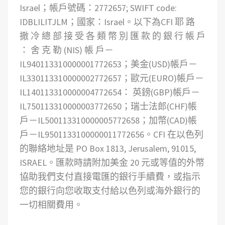
Israel；帳戶號碼：2772657; SWIFT code:
IDBLILITJLM；國家：Israel。以下為CFI 耶 路
撒 冷 總 部 接 受 各 類 幣 別 匯 款 的 銀 行 帳 戶
： 舍 克 勒 (NIS) 帳 戶－
IL940113310000001772653；美金(USD)帳戶－
IL330113310000002772657；歐元(EURO)帳戶－
IL140113310000004772654： 英鎊(GBP)帳戶－
IL750113310000003772650；瑞士法郎(CHF)帳
戶－IL500113310000005772658；加幣(CAD)帳
戶－IL9501133100000011772656。CFI 在以色列
的聯絡地址是 PO Box 1813, Jerusalem, 91015,
ISRAEL。匯款時請附加美金 20 元或等值的外幣
協助我們支付直接電匯的銀行手續費，或指示
您的銀行向您收取支付給以色列或海外銀行的
一切相關費用。