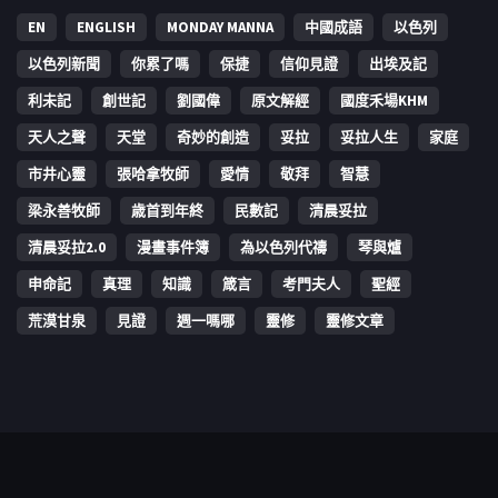
EN
ENGLISH
MONDAY MANNA
中國成語
以色列
以色列新聞
你累了嗎
保捷
信仰見證
出埃及記
利未記
創世記
劉國偉
原文解經
國度禾場KHM
天人之聲
天堂
奇妙的創造
妥拉
妥拉人生
家庭
市井心靈
張哈拿牧師
愛情
敬拜
智慧
梁永善牧師
歳首到年終
民數記
清晨妥拉
清晨妥拉2.0
漫畫事件簿
為以色列代禱
琴與爐
申命記
真理
知識
箴言
考門夫人
聖經
荒漠甘泉
見證
週一嗎哪
靈修
靈修文章