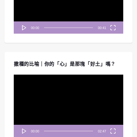
器
00:00
00:41
撒種的比喻｜你的「心」是那塊「好土」嗎？
視
訊
播
放
器
00:00
02:47