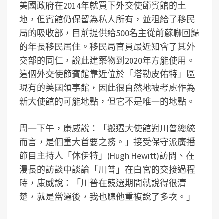
美國政府在2014年就買下外交使節賓館的土
地，但賓館仍保留為私人所有，並租給了移民
局的吸收部，目前提供給500名主從前蘇聯回歸
的年長移民居住。移民局官員最近知會了其外
交部的同仁，說此建築物到2020年方能使用。
這個外交使節賓館靠近位於「塔勒皮佑特」區
現有的美國領事館，因此很自然地被考慮作為
新大使館的可能地點，但它不是唯一的地點。
周一下午，康威說：「搬遷大使館對川普總統
而言，是個重大首要之務。」接受保守派廣播
節目主持人「休伊特」(Hugh Hewitt)訪問、在
漫長的訪談中談論「川普」在白宮的交接過程
時，康威說：「川普在競選期間就說得很清
楚，就是當選後，我也聽他重複說了多次。」