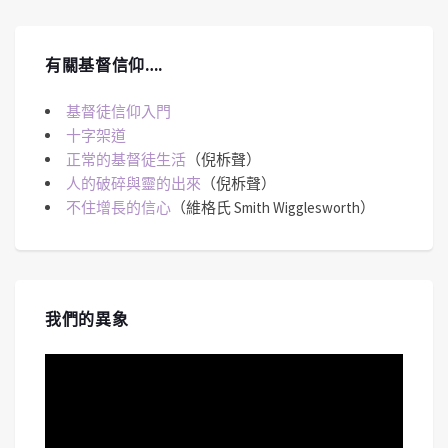
有關基督信仰….
基督徒信仰入門
十字架道
正常的基督徒生活
（倪柝聲）
人的破碎與靈的出來
（倪柝聲）
不住增長的信心
（維格氏 Smith Wigglesworth）
我們的異象
視
訊
播
放