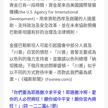
資金已有一段時間，資金是來自美國國際發展
機構(the U.S. Agency for International
Development)，用來資助西岸及迦薩的人道援
助、支持政治及安全改革，並在未來協助預備
巴勒斯坦國有好的治理及法律規則。
金援巴勒斯坦人可能引起國會中部分人員及
「川普」白宮的憤怒。「川普」曾誓言要成為
以色列的強力支持者，並邀請以色列總理「納
坦雅胡」下個月來訪問華盛頓。「川普」似乎
以不同的方式對待中東，而對此我們最為感
激。(《福斯新聞》(Foxnew.com))
「你們要為耶路撒冷求平安！耶路撒冷啊，愛
你的人必然興旺！願你城中平安！願你宮內興
旺！」(詩 一二二篇6-7節)