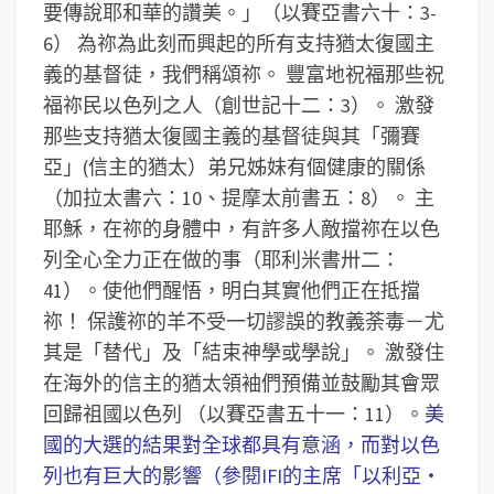
要傳說耶和華的讚美。」（以賽亞書六十：3-
6）
為祢為此刻而興起的所有支持猶太復國主
義的基督徒，我們稱頌祢。
豐富地祝福那些祝
福祢民以色列之人（創世記十二：3）。
激發
那些支持猶太復國主義的基督徒與其「彌賽
亞」(信主的猶太）弟兄姊妹有個健康的關係
（加拉太書六：10、提摩太前書五：8）。
主
耶穌，在祢的身體中，有許多人敵擋祢在以色
列全心全力正在做的事（耶利米書卅二：
41）。使他們醒悟，明白其實他們正在抵擋
祢！
保護祢的羊不受一切謬誤的教義荼毒－尤
其是「替代」及「結束神學或學說」。
激發住
在海外的信主的猶太領袖們預備並鼓勵其會眾
回歸祖國以色列 （以賽亞書五十一：11）。
美
國的大選的結果對全球都具有意涵，而對以色
列也有巨大的影響（參閱IFI的主席「以利亞‧