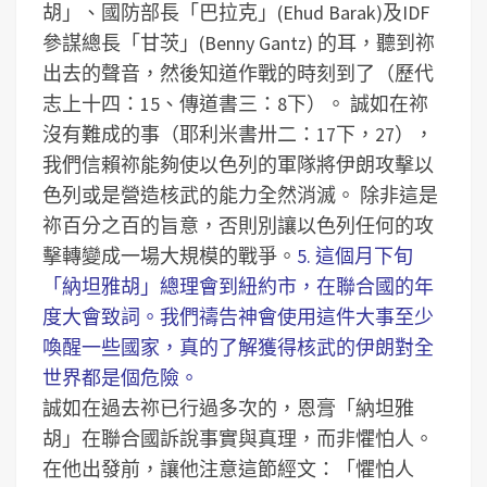
胡」、國防部長「巴拉克」(Ehud Barak)及IDF
參謀總長「甘茨」(Benny Gantz) 的耳，聽到祢
出去的聲音，然後知道作戰的時刻到了（歷代
志上十四：15、傳道書三：8下）。
誠如在祢
沒有難成的事（耶利米書卅二：17下，27），
我們信賴祢能夠使以色列的軍隊將伊朗攻擊以
色列或是營造核武的能力全然消滅。
除非這是
祢百分之百的旨意，否則別讓以色列任何的攻
擊轉變成一場大規模的戰爭。
5. 這個月下旬
「納坦雅胡」總理會到紐約市，在聯合國的年
度大會致詞。我們禱告神會使用這件大事至少
喚醒一些國家，真的了解獲得核武的伊朗對全
世界都是個危險。
誠如在過去祢已行過多次的，恩膏「納坦雅
胡」在聯合國訴說事實與真理，而非懼怕人。
在他出發前，讓他注意這節經文：「懼怕人