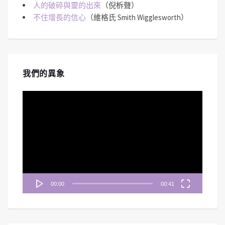
人的破碎與靈的出來
（倪柝聲）
不住增長的信心
（維格氏 Smith Wigglesworth）
我們的異象
視
訊
播
放
器
00:00
00:41