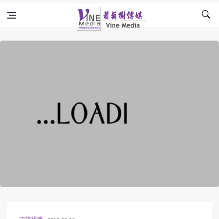
Skip to content
Vine Media
葡萄樹傳媒