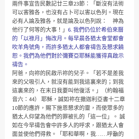
兩件事宣告民數記廿三章23節：「斷沒有法術
可以害雅各，也沒有占卜可以害以色列。現在
必有人論及雅各，就是論及以色列說： 神為
他行了何等的大事！」
6. 我們仍位於希伯來曆
的「以祿月」悔改月。每早晨各猶太會堂都會
吹羊角號角，而許多猶太人都會禱告及懇求饒
恕。我們為他們對於彌賽亞耶穌能獲得真啟示
禱告。
阿爸，向祢的民啟示祢的兒子。「若不是差我
來的父吸引人，就沒有能到我這裏來的；到我
這裏來的，在末日我要叫他復活。」（約翰福
音六：44）
耶穌，誠如祢在撒迦利亞書十二章
10節的應許，賜下施恩懇求的靈，而使眾多的
猶太人仰望為他們的罪被扎的「這一位」。
誠
如在今早禱告會中許多人的呼求，跟猶太人會
面並使他們得救。「耶和華啊，我……呼籲的