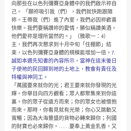
向那些在以色列彌賽亞身體中的我們啟示祢自
己。
「願祢吸引我（們），我們就快跑跟隨
祢。王帶我（們）進了內室，我們必因祢歡喜
快樂。我們要稱讚祢的愛情，勝似稱讚美酒。
他們愛祢是理所當然的。」（雅歌一：4）
主，我們再次懇求到十月中旬「住棚節」結
束，以色列彌賽亞身體的規模能增加一倍。
7.
誠如本週先知書的內容所示，當神在這末後日
子使祂的民回歸到祂的土地上，教會有責任及
特權與神同工。
「萬國要來就你的光；君王要來就你發現的光
輝。你舉目向四方觀看；眾人都聚集來到你這
裏。你的眾子從遠方而來；你的眾女也被懷抱
而來。那時，你看見就有光榮；你心又跳動又
寬暢；因為大海豐盛的貨物必轉來歸你；列國
的財寶也必來歸你。……要奉上黃金乳香，又