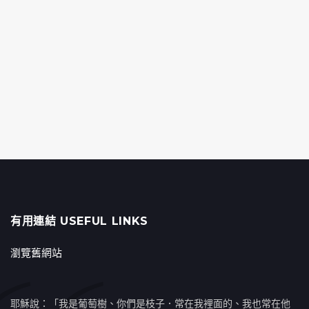
有用連結 USEFUL LINKS
瀏覽舊網站
耶穌說：「我是葡萄樹、你們是枝子．常在我裡面的、我也常在他