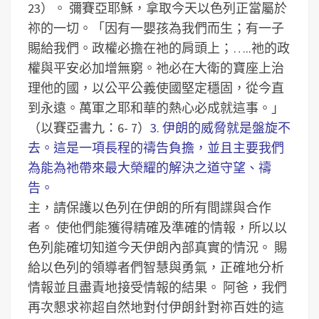
23）。
彌賽亞耶穌，拿取今天以色列正當屬於
祢的一切。「因有一嬰孩為我們而生；有一子
賜給我們。政權必擔在祂的肩頭上；…..祂的政
權與平安必加增無窮。祂必在大衛的寶座上治
理他的國，以公平公義使國堅定穩固，從今直
到永遠。萬軍之耶和華的熱心必成就這事。」
（以賽亞書九：6- 7）
3. 伊朗的威脅就是盤旋不
去。這是一項長程的禱告負擔，並且主要我們
為能為祂帶來最大榮耀的解決之道守望、禱
告。
主，請保護以色列在伊朗的所有間諜與合作
者。
使他們能獲得精確及準確的情報，所以以
色列能確切知道今天伊朗內部真實的情況。
賜
給以色列的領導者們智慧與勇氣，正確地分析
情報並且盡責地接受情報的結果。
阿爸，我們
再次懇求祢超自然地對付伊朗針對祢百姓的這