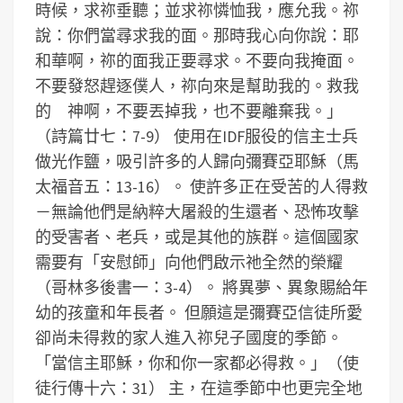
時候，求祢垂聽；並求祢憐恤我，應允我。祢
說：你們當尋求我的面。那時我心向你說：耶
和華啊，祢的面我正要尋求。不要向我掩面。
不要發怒趕逐僕人，祢向來是幫助我的。救我
的 神啊，不要丟掉我，也不要離棄我。」
（詩篇廿七：7-9）
使用在IDF服役的信主士兵
做光作鹽，吸引許多的人歸向彌賽亞耶穌（馬
太福音五：13-16）。
使許多正在受苦的人得救
－無論他們是納粹大屠殺的生還者、恐怖攻擊
的受害者、老兵，或是其他的族群。這個國家
需要有「安慰師」向他們啟示祂全然的榮耀
（哥林多後書一：3-4）。
將異夢、異象賜給年
幼的孩童和年長者。
但願這是彌賽亞信徒所愛
卻尚未得救的家人進入祢兒子國度的季節。
「當信主耶穌，你和你一家都必得救。」（使
徒行傳十六：31）
主，在這季節中也更完全地