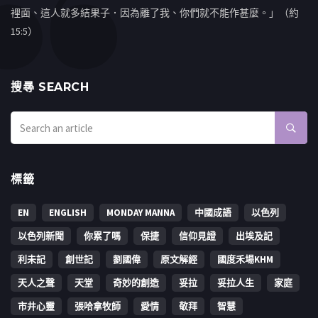
裡面、這人就多結果子．因為離了我、你們就不能作甚麼。」（約
15:5）
搜㝷 SEARCH
標籤
EN
ENGLISH
MONDAY MANNA
中國成語
以色列
以色列新聞
你累了嗎
保捷
信仰見證
出埃及記
利未記
創世記
劉國偉
原文解經
國度禾場KHM
天人之聲
天堂
奇妙的創造
妥拉
妥拉人生
家庭
市井心靈
張哈拿牧師
愛情
敬拜
智慧