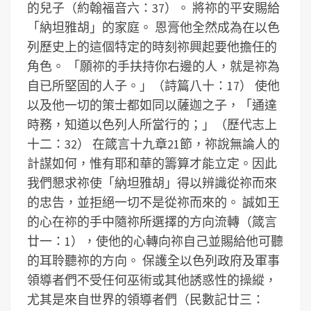
的兒子（約翰福音六：37）。
將祢的平安賜給
「納坦雅胡」的家庭。
恩膏他全然成為在以色
列歷史上的這個特定的時刻祢興起要他擔任的
角色。
「願祢的手扶持你右邊的人，就是祢為
自已所堅固的人子。」（詩篇八十：17）
使他
以及他一切的策士都如同以薩迦之子，「通達
時務，知道以色列人所當行的；」（歷代志上
十二：32）
在箴言十九章21節，祢說無論人的
計謀如何，惟有耶和華的籌算才能立定。因此
我們懇求祢使「納坦雅胡」得以辨識從祢而來
的忠告，並拒絕一切不是從祢而來的。
誠如王
的心在祢的手中隨祢所選擇的方向流轉（箴言
廿一：1），使他的心轉向祢自己並賜給他可聽
的耳聆聽祢的方向。
保護全以色列政府及軍事
領導者們不受任何巫術或其他誘惑性的操縱，
尤其是來自世界的領導者們（民數記廿三：