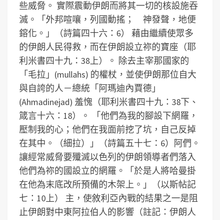
些威脅。
實際震動伊朗而將其一切的核設施吞
滅。「外邦喧嚷，列國動搖； 神發聲，地便
鎔化。」（詩篇四十六：6）
藉由繼續使眾多
的伊朗人民得救，而在伊朗設立祢的寶座（耶
利米書四十九：38上）。
除去主宰那國家的
「毛拉」(mullahs) 的權杖，並使伊朗那位自大
與自誇的人－總統「阿瑪迪內賈德」
(Ahmadinejad) 羞愧（耶利米書四十九：38下、
箴言十六：18）。
「他們為我的腳設下網羅，
壓制我的心；他們在我面前挖了坑，自己反掉
在其中。（細拉）」（詩篇五十七：6）阿們。
讓經常威脅要殲滅以色列的伊朗領導者們落入
他們為祢的國設立的網羅。「於是人將哈曼掛
在他為末底改所預備的木架上。」（以斯帖記
七：10上）
主，使敘利亞內戰的結果之一是阻
止伊朗對中東阿拉伯人的影響（註記：伊朗人