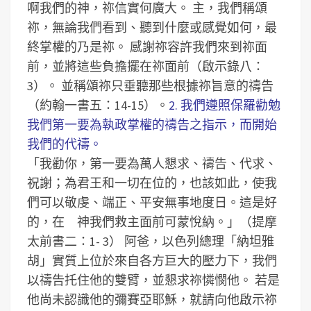
啊我們的神，祢信實何廣大。
主，我們稱頌
祢，無論我們看到、聽到什麼或感覺如何，最
終掌權的乃是祢。
感謝祢容許我們來到祢面
前，並將這些負擔擺在祢面前（啟示錄八：
3）。
並稱頌祢只垂聽那些根據祢旨意的禱告
（約翰一書五：14-15）。
2. 我們遵照保羅勸勉
我們第一要為執政掌權的禱告之指示，而開始
我們的代禱。
「我勸你，第一要為萬人懇求、禱告、代求、
祝謝；為君王和一切在位的，也該如此，使我
們可以敬虔、端正、平安無事地度日。這是好
的，在 神我們救主面前可蒙悅納。」（提摩
太前書二：1- 3）
阿爸，以色列總理「納坦雅
胡」實質上位於來自各方巨大的壓力下，我們
以禱告托住他的雙臂，並懇求祢憐憫他。
若是
他尚未認識他的彌賽亞耶穌，就請向他啟示祢