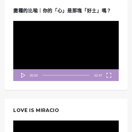
撒種的比喻｜你的「心」是那塊「好土」嗎？
視
訊
播
放
器
00:00
02:47
LOVE IS MIRACIO
視
訊