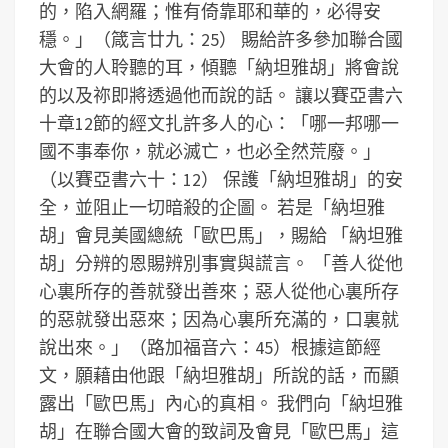
的，陷入網羅；惟有倚靠耶和華的，必得安
穩。」（箴言廿九：25）
賜給許多參加聯合國
大會的人聆聽的耳，傾聽「納坦雅胡」將會說
的以及祢即將透過他而說的話。
讓以賽亞書六
十章12節的經文扎許多人的心：「哪一邦哪一
國不事奉你，就必滅亡，也必全然荒廢。」
（以賽亞書六十：12）
保護「納坦雅胡」的安
全，並阻止一切暗殺的企圖。
若是「納坦雅
胡」會見美國總統「歐巴馬」，賜給 「納坦雅
胡」分辨的恩賜辨別事實與謊言。
「善人從他
心裏所存的善就發出善來；惡人從他心裏所存
的惡就發出惡來；因為心裏所充滿的，口裏就
說出來。」（路加福音六：45）根據這節經
文，願藉由他跟「納坦雅胡」所說的話，而顯
露出「歐巴馬」內心的真相。
我們向「納坦雅
胡」在聯合國大會的致詞及會見「歐巴馬」這