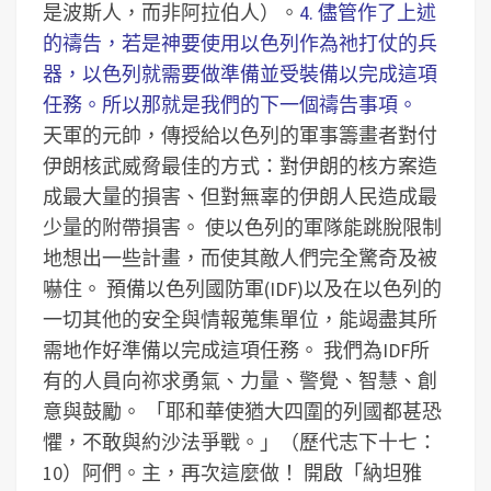
是波斯人，而非阿拉伯人）。
4. 儘管作了上述
的禱告，若是神要使用以色列作為祂打仗的兵
器，以色列就需要做準備並受裝備以完成這項
任務。所以那就是我們的下一個禱告事項。
天軍的元帥，傳授給以色列的軍事籌畫者對付
伊朗核武威脅最佳的方式：對伊朗的核方案造
成最大量的損害、但對無辜的伊朗人民造成最
少量的附帶損害。
使以色列的軍隊能跳脫限制
地想出一些計畫，而使其敵人們完全驚奇及被
嚇住。
預備以色列國防軍(IDF)以及在以色列的
一切其他的安全與情報蒐集單位，能竭盡其所
需地作好準備以完成這項任務。
我們為IDF所
有的人員向祢求勇氣、力量、警覺、智慧、創
意與鼓勵。
「耶和華使猶大四圍的列國都甚恐
懼，不敢與約沙法爭戰。」（歷代志下十七：
10）阿們。主，再次這麼做！
開啟「納坦雅