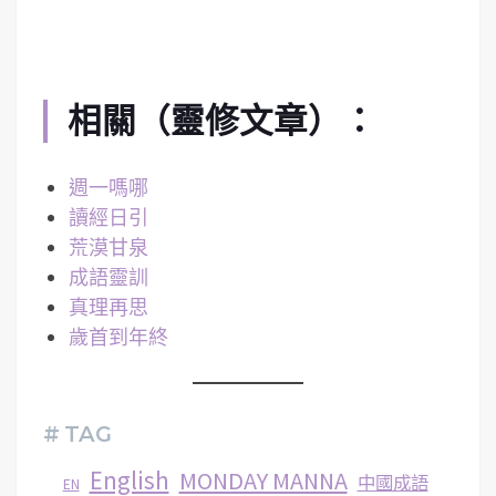
相關（靈修文章）：
週一嗎哪
讀經日引
荒漠甘泉
成語靈訓
真理再思
歲首到年終
# TAG
English
MONDAY MANNA
中國成語
EN