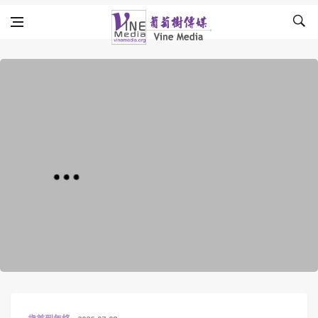
Skip to content
Vine Media
葡萄樹傳媒