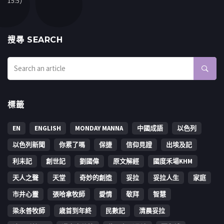
15:5）
搜㝷 SEARCH
標籤
EN
ENGLISH
MONDAY MANNA
中國成語
以色列
以色列新聞
你累了嗎
保捷
信仰見證
出埃及記
利未記
創世記
劉國偉
原文解經
國度禾場KHM
天人之聲
天堂
奇妙的創造
妥拉
妥拉人生
家庭
市井心靈
張哈拿牧師
愛情
敬拜
智慧
梁永善牧師
歳首到年終
民數記
清晨妥拉