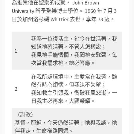
為推崇他在聖樂的成就， John Brown
University 贈予聖樂博士學位。 1960 年 7 月 3
日於加州洛杉磯 Whittier 去世，享年 73 歲。
我奉一位復活主，祂今在世活著，我
知道祂確活著，不管人怎樣說；
1.
我見祂手施憐憫，我聞祂安慰聲，每
次當我需求祂，總必答應。
在我所處環境中，主愛常在我旁，雖
然有時心煩惱，但我決不失望；
2.
我知救主引領我，衝破狂風怒潮，一
日我主必再來，大顯榮耀。
（副歌）
基督，耶穌，今天仍然活著！祂與我談，祂
伴我走，生命窄路同過。