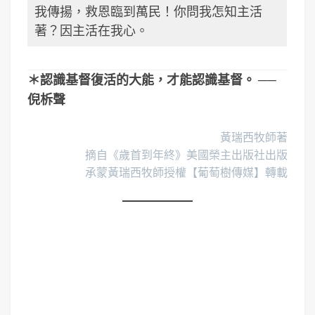
我傳揚，救恩臨到萬民！你問我怎知主活
著？因主活在我心。
＊認識基督復活的大能，才能認識基督。 ──
倪柝聲
黃瑞西牧師著
摘自《歲首到年終》美國榮主出版社出版
承蒙黃瑞西牧師授權【葡萄樹傳媒】轉載