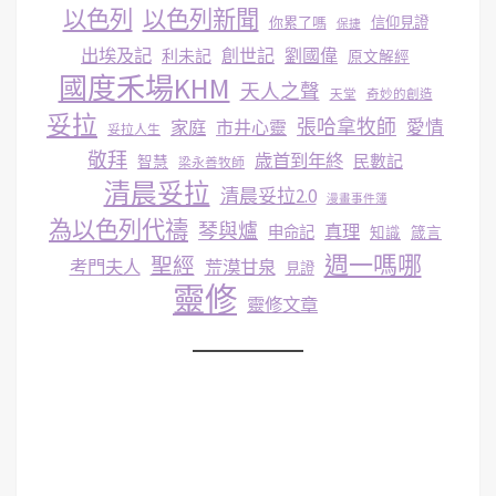
以色列
以色列新聞
你累了嗎
信仰見證
保捷
出埃及記
創世記
劉國偉
利未記
原文解經
國度禾場KHM
天人之聲
天堂
奇妙的創造
妥拉
張哈拿牧師
家庭
市井心靈
愛情
妥拉人生
敬拜
歳首到年終
民數記
智慧
梁永善牧師
清晨妥拉
清晨妥拉2.0
漫畫事件簿
為以色列代禱
琴與爐
真理
申命記
知識
箴言
週一嗎哪
聖經
考門夫人
荒漠甘泉
見證
靈修
靈修文章