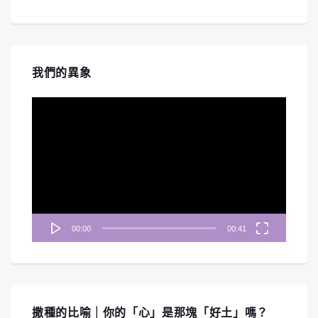
我們的異象
視
訊
播
放
器
00:00
00:41
撒種的比喻｜你的「心」是那塊「好土」嗎？