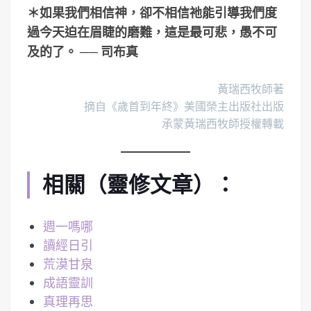
＊如果我們相信神，卻不相信祂能引導我們度
過今天迫在眉睫的磨難，這是最可悲，愚不可
及的了。 ── 司布真
黃瑞西牧師著
摘自《歲首到年終》美國榮主出版社出版
承蒙黃瑞西牧師授權轉載
相關（靈修文章）：
週一嗎哪
讀經日引
荒漠甘泉
成語靈訓
真理再思