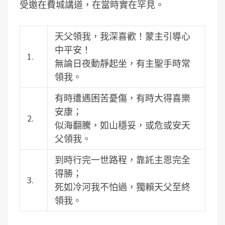
受邀在費城講道，在當時實在罕見。
天父領我，我深喜歡！蒙主引導心
中平安！
1.
無論日夜動靜起坐，有主聖手時常
領我。
有時遭遇困苦憂傷，有時大得喜樂
安康；
2.
似海翻騰，如山穩妥，或危或安天
父領我。
到時行完一世路程，靠託主恩完全
得勝；
3.
死如冷河我不怕過，獨賴天父至終
領我。