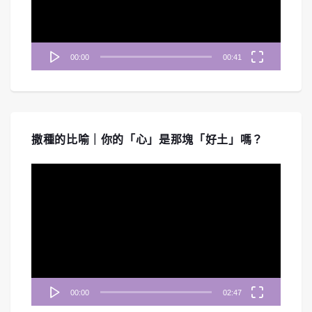
器
00:00
00:41
撒種的比喻｜你的「心」是那塊「好土」嗎？
視
訊
播
放
器
00:00
02:47