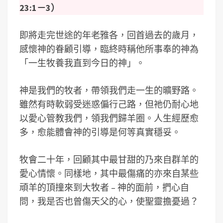
23:1－3）
即將走完世途的年老雅各，回首過去的歲月，
感懷神的眷顧引導，臨終時稱他所事奉的神為
「一生牧養我直到今日的神」。
神是我們的牧者，帶領我們走一生的曠野路。
雖然有時軟弱受迷惑偏行己路，但祂仍耐心地
以愛心管教我們，領我們歸羊圈。人生經歷愈
多，愈能體會神的引導是何等真實穩妥。
牧會二十年，回顧其中最甘甜的乃來自群羊的
愛心情懷。同樣地，其中最傷痛的亦來自某些
頑羊的頂撞來到大牧者 – 神的面前，捫心自
問，我是否也曾傷天父的心，使聖靈擔憂過？