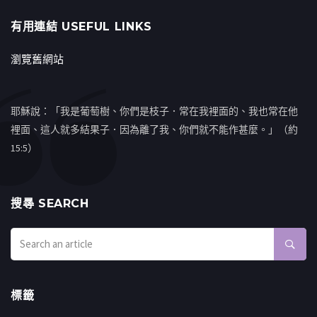
有用連結 USEFUL LINKS
瀏覽舊網站
耶穌說：「我是葡萄樹、你們是枝子．常在我裡面的、我也常在他
裡面、這人就多結果子．因為離了我、你們就不能作甚麼。」（約
15:5）
搜㝷 SEARCH
標籤