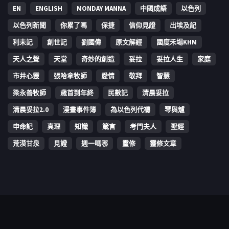
EN
ENGLISH
MONDAY MANNA
中國成語
以色列
以色列新聞
你累了嗎
保捷
信仰見證
出埃及記
利未記
創世記
劉國偉
原文解經
國度禾場KHM
天人之聲
天堂
奇妙的創造
妥拉
妥拉人生
家庭
市井心靈
張哈拿牧師
愛情
敬拜
智慧
梁永善牧師
歳首到年終
民數記
清晨妥拉
清晨妥拉2.0
漫畫事件簿
為以色列代禱
琴與爐
申命記
真理
知識
箴言
考門夫人
聖經
荒漠甘泉
見證
週一嗎哪
靈修
靈修文章