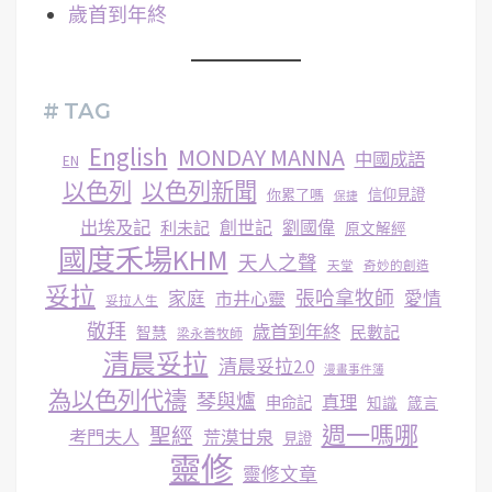
歲首到年終
# TAG
English
MONDAY MANNA
中國成語
EN
以色列
以色列新聞
你累了嗎
信仰見證
保捷
出埃及記
創世記
劉國偉
利未記
原文解經
國度禾場KHM
天人之聲
天堂
奇妙的創造
妥拉
張哈拿牧師
家庭
市井心靈
愛情
妥拉人生
敬拜
歳首到年終
民數記
智慧
梁永善牧師
清晨妥拉
清晨妥拉2.0
漫畫事件簿
為以色列代禱
琴與爐
真理
申命記
知識
箴言
週一嗎哪
聖經
考門夫人
荒漠甘泉
見證
靈修
靈修文章