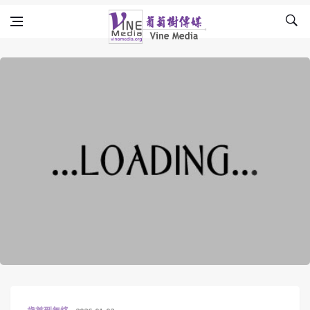
Skip to content
Vine Media
葡萄樹傳媒