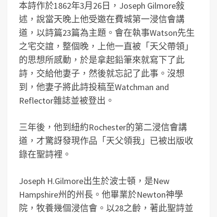
本詩作於1862年3月26日，Joseph Gilmore敍
述，說當天晚上他受邀在費城第一浸信會講
道，以詩篇23篇為主題。會在執事Watson先生
之宅交誼，整個晚，上他一直被「天父帶領」
的思想所感動，於是拿起鉛筆來就寫下了此
詩，交給他妻子，然後就忘記了此事。沒想
到，他妻子將此詩投稿至Watchman and
Reflector雜誌並被登出。
三年後，他到紐約Rochester的第二浸信會講
道，才驚訝發現作品「天父領我」已被出版收
錄在聖詩裡。
Joseph H.Gilmore出生於波士頓，是New
Hampshire州的州長。他畢業於Newton神學
院，牧養幾個浸信會。以28之齡，著此聖詩並