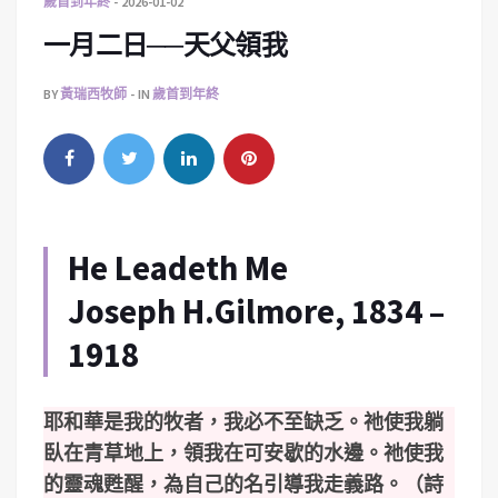
歲首到年終
2026-01-02
一月二日──天父領我
BY
黃瑞西牧師
IN
歲首到年終
He Leadeth Me
Joseph H.Gilmore, 1834 –
1918
耶和華是我的牧者，我必不至缺乏。祂使我躺
臥在青草地上，領我在可安歇的水邊。祂使我
的靈魂甦醒，為自己的名引導我走義路。（詩