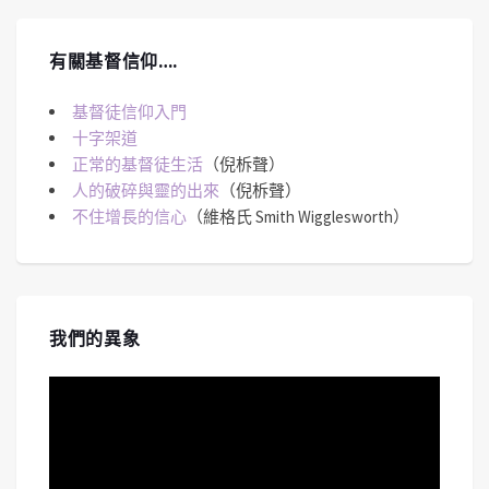
有關基督信仰….
基督徒信仰入門
十字架道
正常的基督徒生活
（倪柝聲）
人的破碎與靈的出來
（倪柝聲）
不住增長的信心
（維格氏 Smith Wigglesworth）
我們的異象
視
訊
播
放