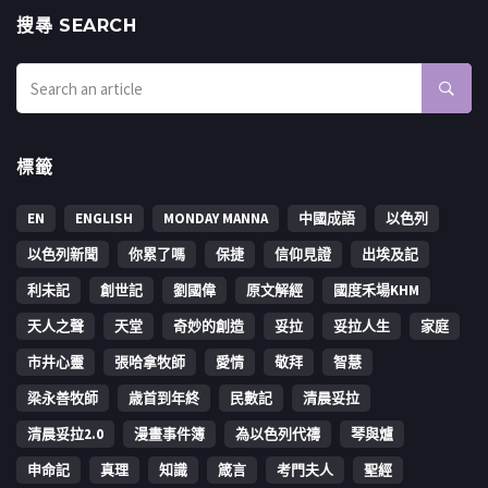
搜㝷 SEARCH
標籤
EN
ENGLISH
MONDAY MANNA
中國成語
以色列
以色列新聞
你累了嗎
保捷
信仰見證
出埃及記
利未記
創世記
劉國偉
原文解經
國度禾場KHM
天人之聲
天堂
奇妙的創造
妥拉
妥拉人生
家庭
市井心靈
張哈拿牧師
愛情
敬拜
智慧
梁永善牧師
歳首到年終
民數記
清晨妥拉
清晨妥拉2.0
漫畫事件簿
為以色列代禱
琴與爐
申命記
真理
知識
箴言
考門夫人
聖經