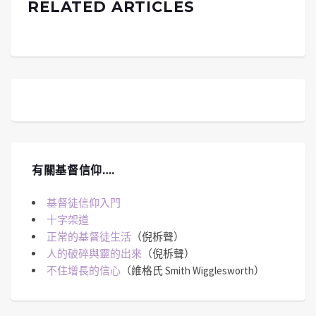
RELATED ARTICLES
有關基督信仰….
基督徒信仰入門
十字架道
正常的基督徒生活
（倪柝聲）
人的破碎與靈的出來
（倪柝聲）
不住增長的信心
（維格氏 Smith Wigglesworth）