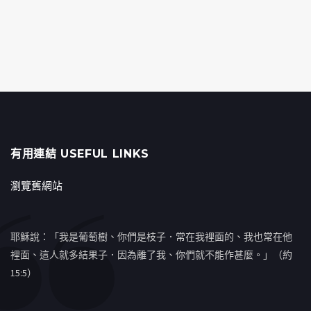
有用連結 USEFUL LINKS
瀏覽舊網站
耶穌說：「我是葡萄樹、你們是枝子．常在我裡面的、我也常在他
裡面、這人就多結果子．因為離了我、你們就不能作甚麼。」（約
15:5）