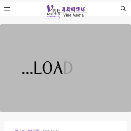
Skip to content
Vine Media
葡萄樹傳媒