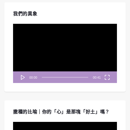
我們的異象
視
訊
播
放
器
00:00
00:41
撒種的比喻｜你的「心」是那塊「好土」嗎？
視