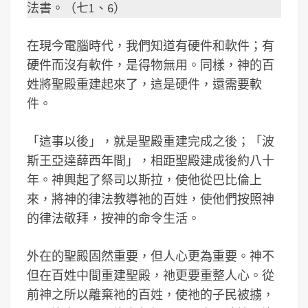
法書。（七1、6）
在現今電腦時代，我們知道有硬件和軟件；有
硬件而沒有軟件，是得物無用。同樣，神的百
姓將聖殿重建起來了，這是硬件，還需要軟
件。
「這事以後」，就是聖殿重建完成之後；「波
斯王亞達薛西年間」，相距聖殿建成後約八十
年。神興起了祭司以斯拉，使他從巴比倫上
來，將神的律法教導祂的百姓，使他們按照神
的律法敬拜，按神的命令生活。
外在的聖殿固然重要，但人心更為重要。神不
但在百姓中間重建聖殿，祂更要重整人心。從
前神之所以離棄祂的百姓，使祂的子民被擄，