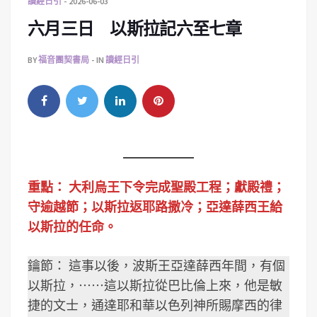
讀經日引
2026-06-03
六月三日 以斯拉記六至七章
BY
福音團契書局
IN
讀經日引
重點：
大利烏王下令完成聖殿工程；獻殿禮；
守逾越節；以斯拉返耶路撒冷；亞達薛西王給
以斯拉的任命。
鑰節： 這事以後，波斯王亞達薛西年間，有個
以斯拉，⋯⋯這以斯拉從巴比倫上來，他是敏
捷的文士，通達耶和華以色列神所賜摩西的律