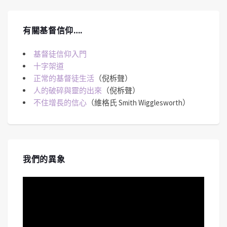
有關基督信仰….
基督徒信仰入門
十字架道
正常的基督徒生活
（倪柝聲）
人的破碎與靈的出來
（倪柝聲）
不住增長的信心
（維格氏 Smith Wigglesworth）
我們的異象
視
訊
播
放