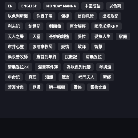
EN
ENGLISH
MONDAY MANNA
中國成語
以色列
以色列新聞
你累了嗎
保捷
信仰見證
出埃及記
利未記
創世記
劉國偉
原文解經
國度禾場KHM
天人之聲
天堂
奇妙的創造
妥拉
妥拉人生
家庭
市井心靈
張哈拿牧師
愛情
敬拜
智慧
梁永善牧師
歳首到年終
民數記
清晨妥拉
清晨妥拉2.0
漫畫事件簿
為以色列代禱
琴與爐
申命記
真理
知識
箴言
考門夫人
聖經
荒漠甘泉
見證
週一嗎哪
靈修
靈修文章