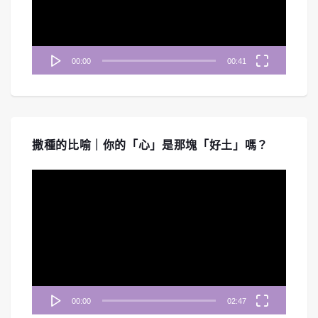
器
00:00
00:41
撒種的比喻｜你的「心」是那塊「好土」嗎？
視
訊
播
放
器
00:00
02:47