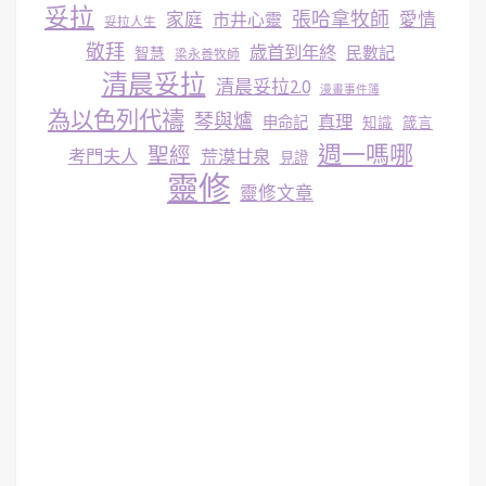
妥拉
張哈拿牧師
家庭
市井心靈
愛情
妥拉人生
敬拜
歳首到年終
民數記
智慧
梁永善牧師
清晨妥拉
清晨妥拉2.0
漫畫事件簿
為以色列代禱
琴與爐
真理
申命記
知識
箴言
週一嗎哪
聖經
考門夫人
荒漠甘泉
見證
靈修
靈修文章