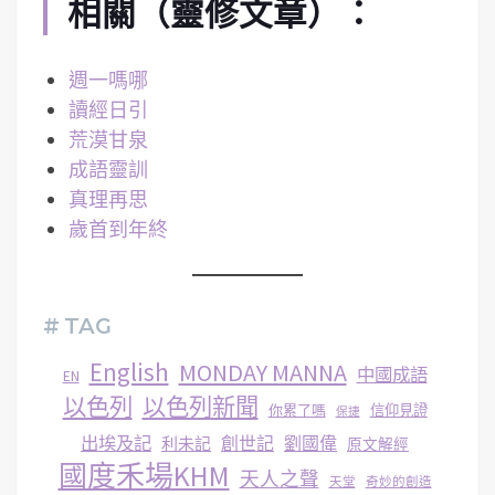
相關（靈修文章）：
週一嗎哪
讀經日引
荒漠甘泉
成語靈訓
真理再思
歲首到年終
# TAG
English
MONDAY MANNA
中國成語
EN
以色列
以色列新聞
你累了嗎
信仰見證
保捷
出埃及記
創世記
劉國偉
利未記
原文解經
國度禾場KHM
天人之聲
天堂
奇妙的創造