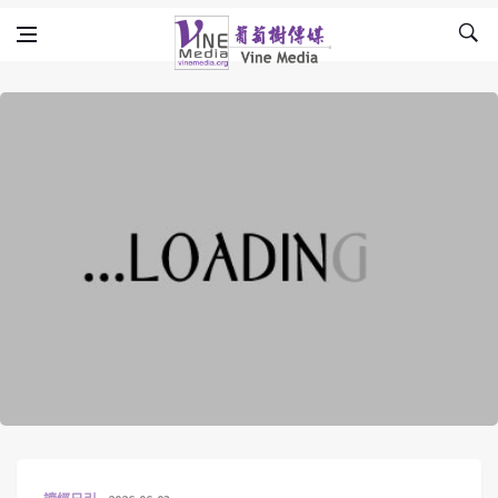
Skip to content
Vine Media
葡萄樹傳媒