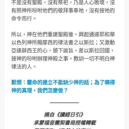
不是沒有聖殿，沒有祭祀，乃是人心敗壞，沒
有照神所吩咐他們的敬拜事奉祂，沒有按祂的
命令而行。
所以，神在他們重建聖殿後，興起通達耶和華
以色列神所賜摩西的律法書之以斯拉；又激動
亞達薛西王的心，頒下諭旨，差以斯拉回國，
按神的吩咐辦理神殿之事，教訓一切不明白神
律法的人。
默想：靈命的建立不能缺少神的話；為了曉得
神的真理，我們怎麼做？
摘自《讀經日引》
承蒙福音團契書局授權轉載