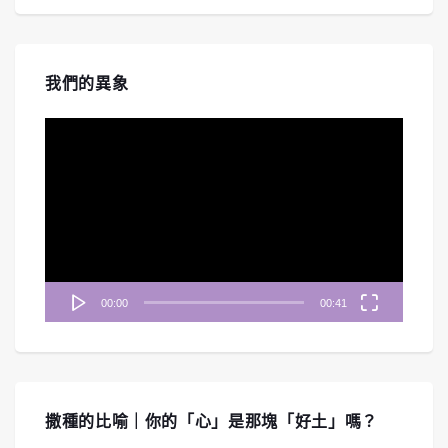
我們的異象
視
訊
播
放
器
00:00
00:41
撒種的比喻｜你的「心」是那塊「好土」嗎？