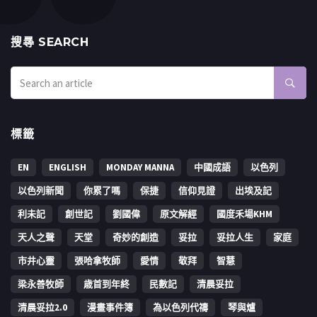
搜㝷 SEARCH
標籤
EN
ENGLISH
MONDAY MANNA
中國成語
以色列
以色列新聞
你累了嗎
保捷
信仰見證
出埃及記
利未記
創世記
劉國偉
原文解經
國度禾場KHM
天人之聲
天堂
奇妙的創造
妥拉
妥拉人生
家庭
市井心靈
張哈拿牧師
愛情
敬拜
智慧
梁永善牧師
歳首到年終
民數記
清晨妥拉
清晨妥拉2.0
漫畫事件簿
為以色列代禱
琴與爐