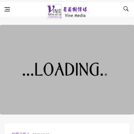
Skip to content
Vine Media
葡萄樹傳媒