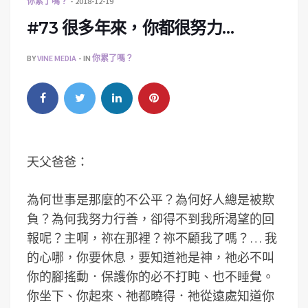
你累了嗎？
2018-12-19
#73 很多年來，你都很努力…
BY
VINE MEDIA
IN
你累了嗎？
天父爸爸：
為何世事是那麼的不公平？為何好人總是被欺
負？為何我努力行善，卻得不到我所渴望的回
報呢？主啊，祢在那裡？祢不顧我了嗎？… 我
的心哪，你要休息，要知道祂是神，祂必不叫
你的腳搖動．保護你的必不打盹、也不睡覺。
你坐下、你起來、祂都曉得．祂從遠處知道你