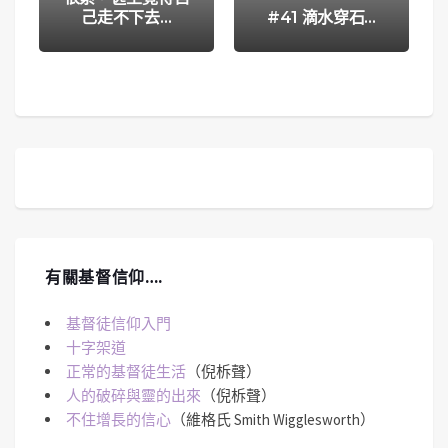
己走不下去…
#41 滴水穿石…
有關基督信仰….
基督徒信仰入門
十字架道
正常的基督徒生活
（倪柝聲）
人的破碎與靈的出來
（倪柝聲）
不住增長的信心
（維格氏 Smith Wigglesworth）