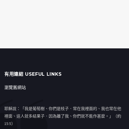
有用連結 USEFUL LINKS
瀏覽舊網站
耶穌說：「我是葡萄樹、你們是枝子．常在我裡面的、我也常在他
裡面、這人就多結果子．因為離了我、你們就不能作甚麼。」（約
15:5）