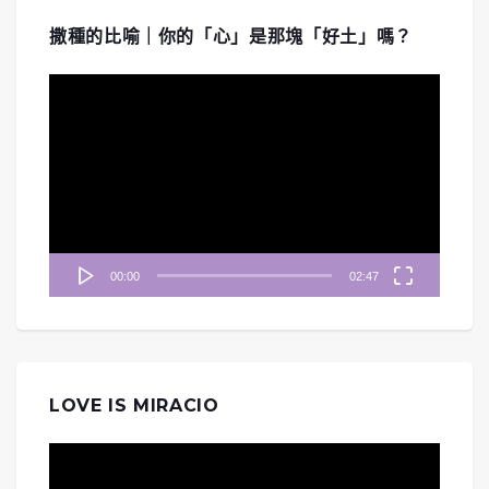
撒種的比喻｜你的「心」是那塊「好土」嗎？
視
訊
播
放
器
00:00
02:47
LOVE IS MIRACIO
視
訊