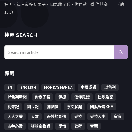
裡面、這人就多結果子．因為離了我、你們就不能作甚麼。」（約
15:5）
搜㝷 SEARCH
標籤
EN
ENGLISH
MONDAY MANNA
中國成語
以色列
以色列新聞
你累了嗎
保捷
信仰見證
出埃及記
利未記
創世記
劉國偉
原文解經
國度禾場KHM
天人之聲
天堂
奇妙的創造
妥拉
妥拉人生
家庭
市井心靈
張哈拿牧師
愛情
敬拜
智慧