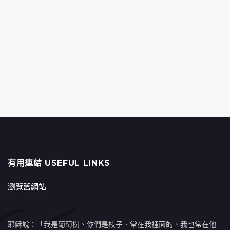
有用連結 USEFUL LINKS
瀏覽舊網站
耶穌說：「我是葡萄樹、你們是枝子．常在我裡面的、我也常在他