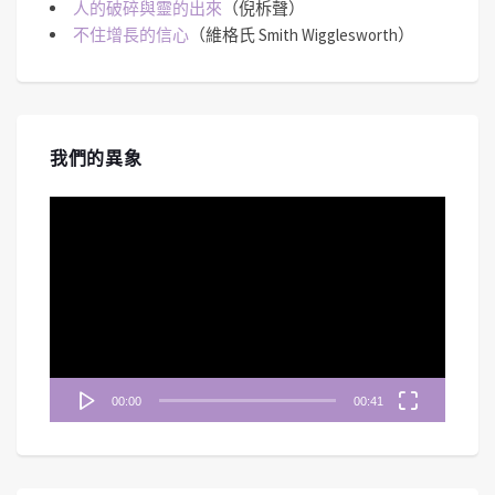
人的破碎與靈的出來
（倪柝聲）
不住增長的信心
（維格氏 Smith Wigglesworth）
我們的異象
視
訊
播
放
器
00:00
00:41