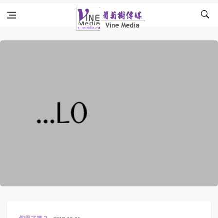
Skip to content
Vine Media
葡萄樹傳媒