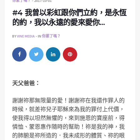
你累了嗎？
2017-10-01
#4 我曾以彩虹跟你們立約，是永恆
的約，我以永遠的愛來愛你…
BY
VINE MEDIA
IN
你累了嗎？
天父爸爸：
謝謝祢那無限量的愛！謝謝祢在我還作罪人的
時候，就差祢兒子耶穌來為我的罪付上代價，
使我得以坦然無懼的，來到施恩的寶座前，得
憐恤、蒙恩惠作隨時的幫助！祢是我的神，我
的肺腑是祢所造的．我未成形的體質、祢的眼