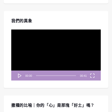
我們的異象
視
訊
播
放
器
00:00
00:41
撒種的比喻｜你的「心」是那塊「好土」嗎？