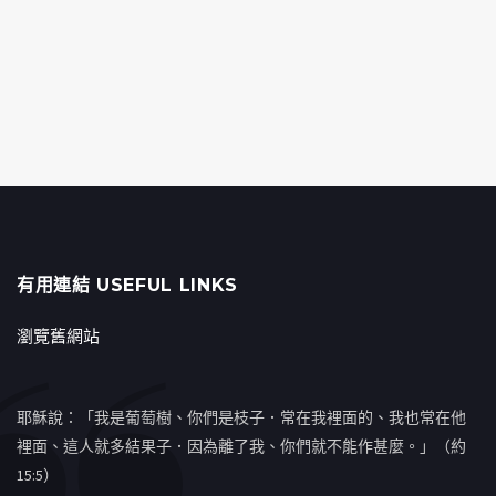
有用連結 USEFUL LINKS
瀏覽舊網站
耶穌說：「我是葡萄樹、你們是枝子．常在我裡面的、我也常在他
裡面、這人就多結果子．因為離了我、你們就不能作甚麼。」（約
15:5）