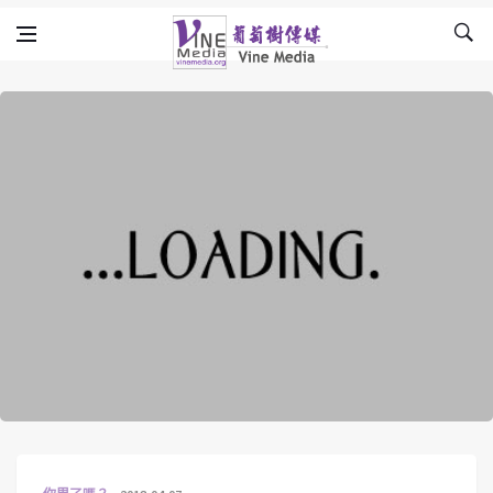
Skip to content
Vine Media
葡萄樹傳媒