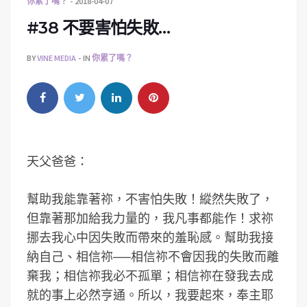
你累了嗎？
2018-04-07
#38 不要害怕失敗…
BY
VINE MEDIA
IN
你累了嗎？
天父爸爸：
幫助我能靠著祢，不害怕失敗！縱然失敗了，
但靠著那加給我力量的，我凡事都能作！求祢
挪去我心中因失敗而帶來的羞恥感。幫助我接
納自己、相信祢──相信祢不會因我的失敗而離
棄我；相信祢我必不孤單；相信祢在發我去成
就的事上必然亨通。所以，我要起來，奉主耶