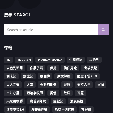
搜㝷 SEARCH
標籤
EN
ENGLISH
MONDAY MANNA
中國成語
以色列
以色列新聞
你累了嗎
保捷
信仰見證
出埃及記
利未記
創世記
劉國偉
原文解經
國度禾場KHM
天人之聲
天堂
奇妙的創造
妥拉
妥拉人生
家庭
市井心靈
張哈拿牧師
愛情
敬拜
智慧
梁永善牧師
歳首到年終
民數記
清晨妥拉
清晨妥拉2.0
漫畫事件簿
為以色列代禱
琴與爐