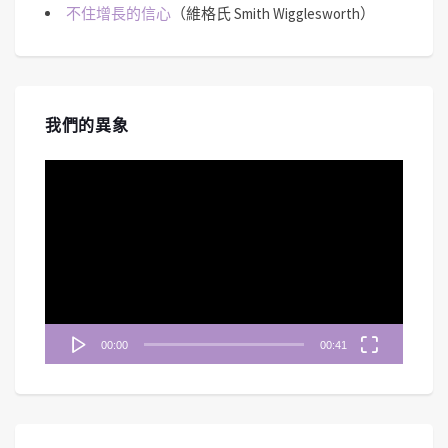
不住增長的信心
（維格氏 Smith Wigglesworth）
我們的異象
視
訊
播
放
器
00:00
00:41