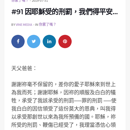
你累了嗎？
2019-07-31
#91 因耶穌受的刑罰，我們得平安…
BY
VINE MEDIA
IN
你累了嗎？
天父爸爸：
謝謝祢毫不保留的，差你的愛子耶穌來到世上
為我而死；謝謝耶穌，因祢的順服及白白的犠
牲，承受了我該承受的刑罰──罪的刑罰 ──使
我白白的因信領受了這份莫大的恩典，叫我得
以承受那創世以來為我所預備的國。耶穌，祢
所受的刑罰、鞭傷已經受了，我理當憑信心領