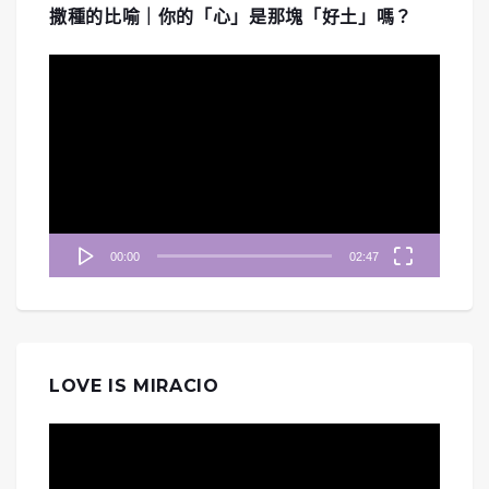
撒種的比喻｜你的「心」是那塊「好土」嗎？
視
訊
播
放
器
00:00
02:47
LOVE IS MIRACIO
視
訊
播