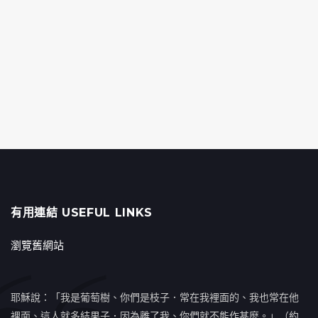
有用連結 USEFUL LINKS
瀏覽舊網站
耶穌說：「我是葡萄樹、你們是枝子．常在我裡面的、我也常在他
裡面、這人就多結果子．因為離了我、你們就不能作甚麼。」（約