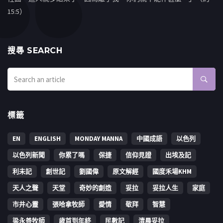
15:5）
搜㝷 SEARCH
標籤
EN
ENGLISH
MONDAY MANNA
中國成語
以色列
以色列新聞
你累了嗎
保捷
信仰見證
出埃及記
利未記
創世記
劉國偉
原文解經
國度禾場KHM
天人之聲
天堂
奇妙的創造
妥拉
妥拉人生
家庭
市井心靈
張哈拿牧師
愛情
敬拜
智慧
梁永善牧師
歳首到年終
民數記
清晨妥拉