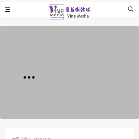
Skip to content
Vine Media
葡萄樹傳媒