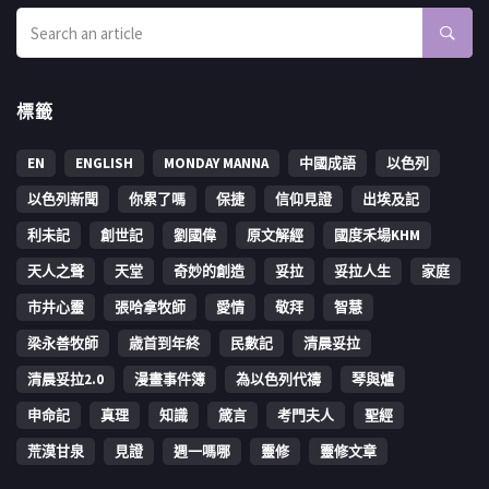
標籤
EN
ENGLISH
MONDAY MANNA
中國成語
以色列
以色列新聞
你累了嗎
保捷
信仰見證
出埃及記
利未記
創世記
劉國偉
原文解經
國度禾場KHM
天人之聲
天堂
奇妙的創造
妥拉
妥拉人生
家庭
市井心靈
張哈拿牧師
愛情
敬拜
智慧
梁永善牧師
歳首到年終
民數記
清晨妥拉
清晨妥拉2.0
漫畫事件簿
為以色列代禱
琴與爐
申命記
真理
知識
箴言
考門夫人
聖經
荒漠甘泉
見證
週一嗎哪
靈修
靈修文章