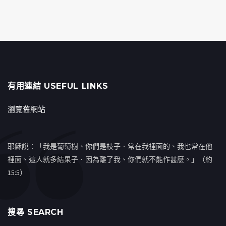
有用連結 USEFUL LINKS
瀏覽舊網站
耶穌說：「我是葡萄樹、你們是枝子．常在我裡面的、我也常在他
裡面、這人就多結果子．因為離了我、你們就不能作甚麼。」（約
15:5）
搜㝷 SEARCH