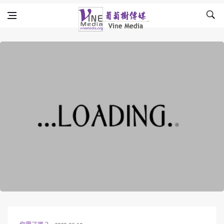
Skip to content
Vine Media
葡萄樹傳媒