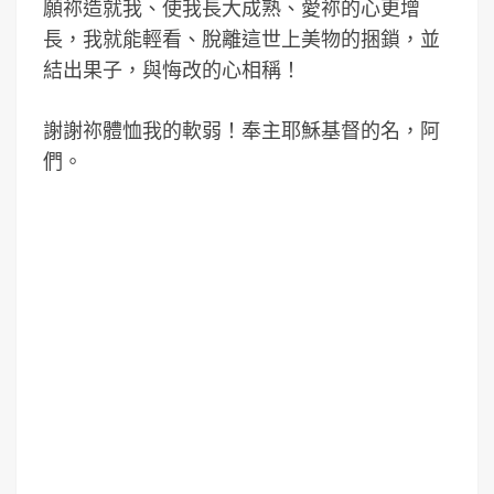
願祢造就我、使我長大成熟、愛祢的心更增
長，我就能輕看、脫離這世上美物的捆鎖，並
結出果子，與悔改的心相稱！
謝謝祢體恤我的軟弱！奉主耶穌基督的名，阿
們。