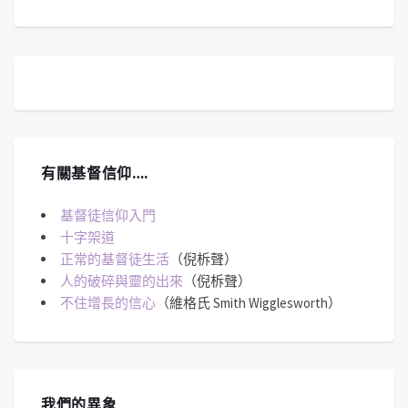
有關基督信仰….
基督徒信仰入門
十字架道
正常的基督徒生活
（倪柝聲）
人的破碎與靈的出來
（倪柝聲）
不住增長的信心
（維格氏 Smith Wigglesworth）
我們的異象