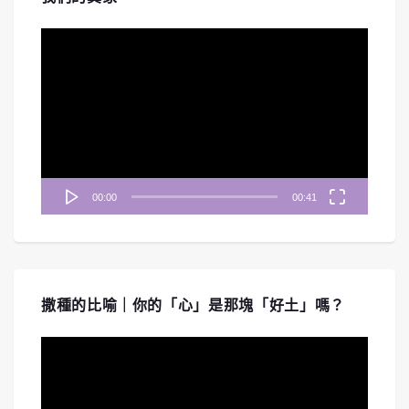
視
訊
播
放
器
00:00
00:41
撒種的比喻｜你的「心」是那塊「好土」嗎？
視
訊
播