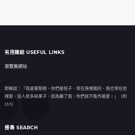
有用連結 USEFUL LINKS
瀏覽舊網站
耶穌說：「我是葡萄樹、你們是枝子．常在我裡面的、我也常在他
裡面、這人就多結果子．因為離了我、你們就不能作甚麼。」（約
15:5）
搜㝷 SEARCH