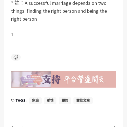
* 註：A successful marriage depends on two
things: finding the right person and being the
right person
1
TAGS:
家庭
愛情
靈修
靈修文章