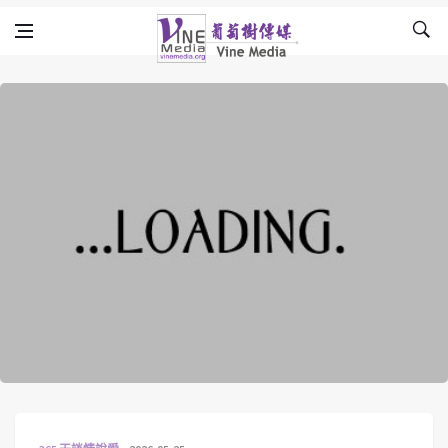
Skip to content
Vine Media
葡萄樹傳媒