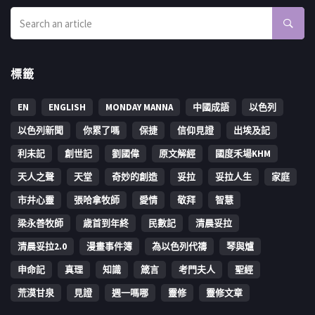
標籤
EN
ENGLISH
MONDAY MANNA
中國成語
以色列
以色列新聞
你累了嗎
保捷
信仰見證
出埃及記
利未記
創世記
劉國偉
原文解經
國度禾場KHM
天人之聲
天堂
奇妙的創造
妥拉
妥拉人生
家庭
市井心靈
張哈拿牧師
愛情
敬拜
智慧
梁永善牧師
歳首到年終
民數記
清晨妥拉
清晨妥拉2.0
漫畫事件簿
為以色列代禱
琴與爐
申命記
真理
知識
箴言
考門夫人
聖經
荒漠甘泉
見證
週一嗎哪
靈修
靈修文章