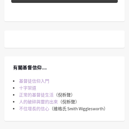
有關基督信仰….
基督徒信仰入門
十字架道
正常的基督徒生活
（倪柝聲）
人的破碎與靈的出來
（倪柝聲）
不住增長的信心
（維格氏 Smith Wigglesworth）