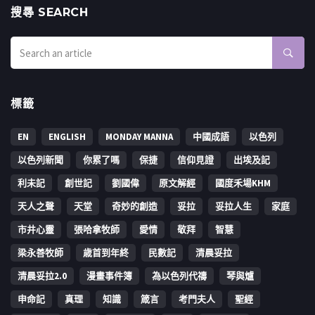
搜㝷 SEARCH
標籤
EN
ENGLISH
MONDAY MANNA
中國成語
以色列
以色列新聞
你累了嗎
保捷
信仰見證
出埃及記
利未記
創世記
劉國偉
原文解經
國度禾場KHM
天人之聲
天堂
奇妙的創造
妥拉
妥拉人生
家庭
市井心靈
張哈拿牧師
愛情
敬拜
智慧
梁永善牧師
歳首到年終
民數記
清晨妥拉
清晨妥拉2.0
漫畫事件簿
為以色列代禱
琴與爐
申命記
真理
知識
箴言
考門夫人
聖經