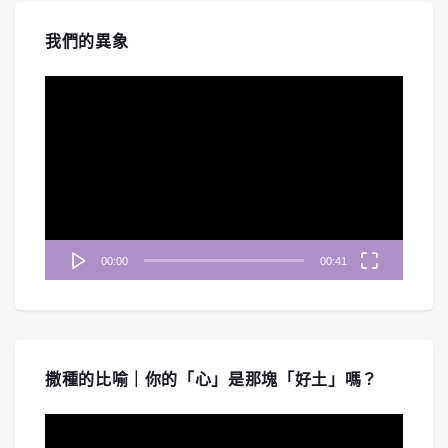
我們的異象
視
訊
播
放
器
00:00
00:41
撒種的比喻｜你的「心」是那塊「好土」嗎？
視