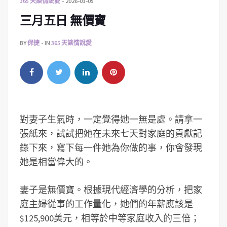
365 天談情說愛
2026-03-05
三月五日 無價寶
BY
保捷
IN
365 天談情說愛
對妻子生氣時，一定覺得她一無是處。請拿一
張紙來，試試把她在未來七天對家庭的貢獻記
錄下來，寫下每一件她為你做的事，你會發現
她是相當偉大的。
妻子是無價寶。根據現代經濟學的分析，把家
庭主婦從事的工作量化，她們的年薪應該是
$125,900美元，相等於中等家庭收入的三倍；