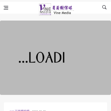
Skip to content
Vine Media
葡萄樹傳媒