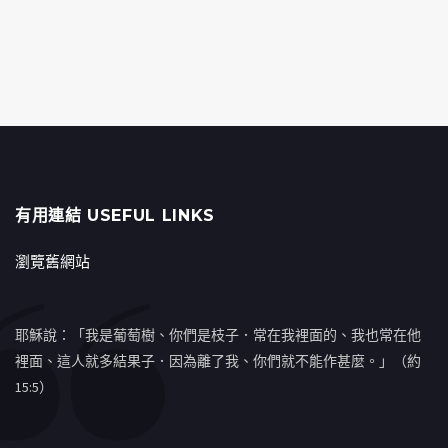
有用連結 USEFUL LINKS
瀏覽舊網站
耶穌說：「我是葡萄樹、你們是枝子．常在我裡面的、我也常在他
裡面、這人就多結果子．因為離了我、你們就不能作甚麼。」（約
15:5）