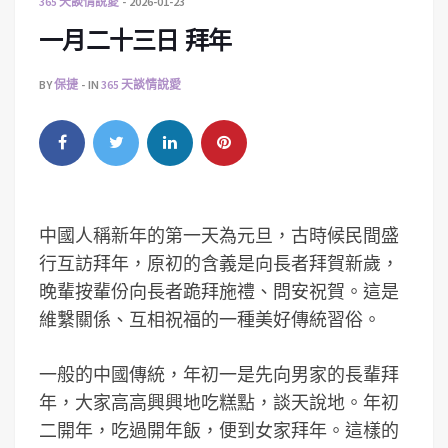
365 天談情說愛
2026-01-23
一月二十三日 拜年
BY
保捷
IN
365 天談情說愛
中國人稱新年的第一天為元旦，古時候民間盛
行互訪拜年，原初的含義是向長者拜賀新歲，
晚輩按輩份向長者跪拜施禮、問安祝賀。這是
維繫關係、互相祝福的一種美好傳統習俗。
一般的中國傳統，年初一是先向男家的長輩拜
年，大家高高興興地吃糕點，談天說地。年初
二開年，吃過開年飯，便到女家拜年。這樣的