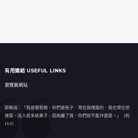
有用連結 USEFUL LINKS
瀏覽舊網站
耶穌說：「我是葡萄樹、你們是枝子．常在我裡面的、我也常在他
裡面、這人就多結果子．因為離了我、你們就不能作甚麼。」（約
15:5）