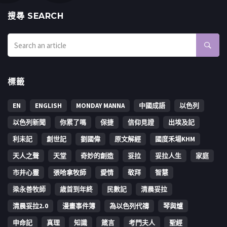
搜㝷 SEARCH
標籤
EN
ENGLISH
MONDAY MANNA
中國成語
以色列
以色列新聞
你累了嗎
保捷
信仰見證
出埃及記
利未記
創世記
劉國偉
原文解經
國度禾場KHM
天人之聲
天堂
奇妙的創造
妥拉
妥拉人生
家庭
市井心靈
張哈拿牧師
愛情
敬拜
智慧
梁永善牧師
歳首到年終
民數記
清晨妥拉
清晨妥拉2.0
漫畫事件簿
為以色列代禱
琴與爐
申命記
真理
知識
箴言
考門夫人
聖經