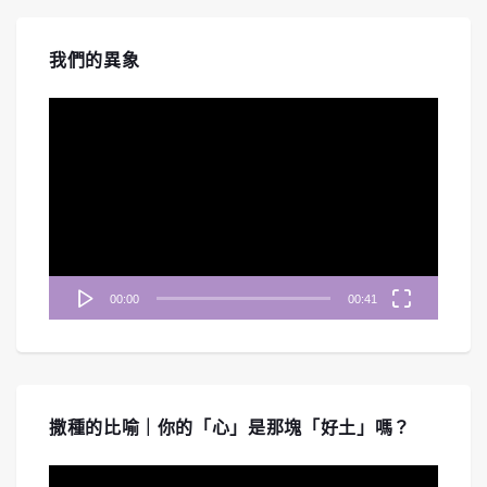
我們的異象
視
訊
播
放
器
00:00
00:41
撒種的比喻｜你的「心」是那塊「好土」嗎？
視