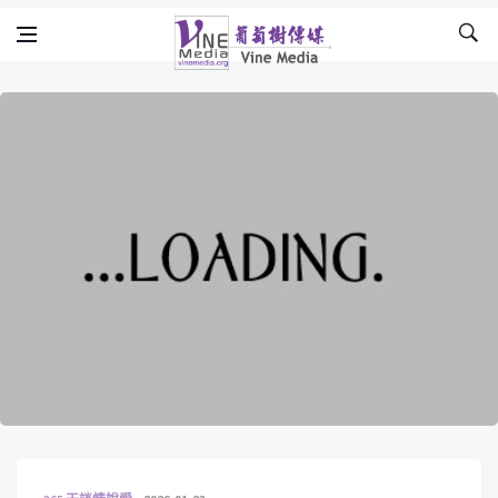
Skip to content
Vine Media
葡萄樹傳媒