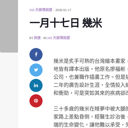
365 天談情說愛
2026-01-17
一月十七日 幾米
BY
保捷
IN
365 天談情說愛
幾米是炙手可熱的台灣繪本畫家，
地皆有譯本出版。他原名廖福彬
公司，也兼職作插畫工作。但是
二年的廣告設計生涯，全情投入
和衝勁，可是突如其來的疾病卻
三十多歲的幾米在睡夢中被大腿
家路上差點昏倒，經醫生診治後
端的生命變化，讓他難以承受，