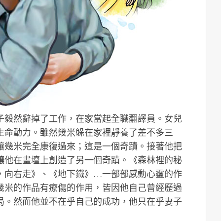
子毅然辭掉了工作，在家當起全職翻譯員。女兒
生命動力。雖然幾米躲在家裡靜養了差不多三
讓幾米完全康復過來；這是一個奇蹟。接著他把
讓他在畫壇上創造了另一個奇蹟。《森林裡的秘
，向右走》、《地下鐵》…一部部感動心靈的作
幾米的作品有療傷的作用，皆因他自己曾經歷過
局。然而他並不在乎自己的成功，他只在乎妻子