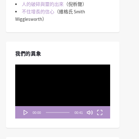
人的破碎與靈的出來
（倪柝聲）
不住增長的信心
（維格氏 Smith
Wigglesworth）
我們的異象
視
訊
播
放
器
00:00
00:41