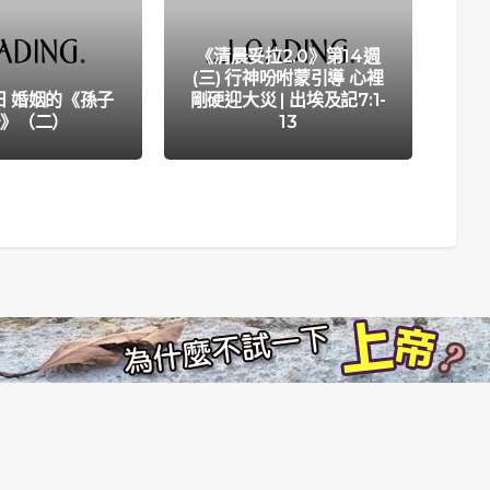
《清晨妥拉2.0》第14週
(三) 行神吩咐蒙引導 心裡
日 婚姻的《孫子
剛硬迎大災 | 出埃及記7:1-
三
法》（二）
13