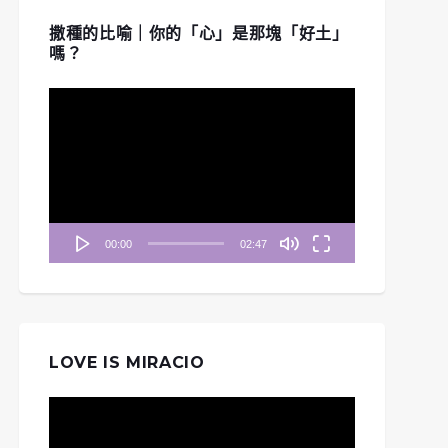
撒種的比喻｜你的「心」是那塊「好土」
嗎？
視
訊
播
放
器
00:00
02:47
LOVE IS MIRACIO
視
訊