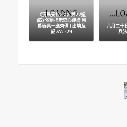
《清晨妥拉2.0》第22週
(四) 依足指示忠心建造 帳
幕器具一應齊備 | 出埃及
六月二十
記 37:1-29
兵