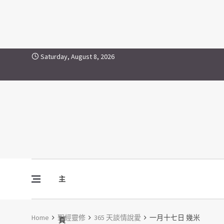
Skip to content
Saturday, August 8, 2026
主
Vine Media
葡萄樹傳媒
Home
聖經靈修
365 天談情說愛
一月十七日 幾米
頁