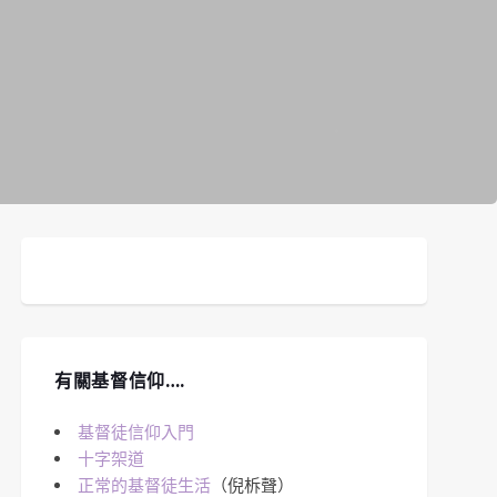
有關基督信仰….
基督徒信仰入門
十字架道
正常的基督徒生活
（倪柝聲）