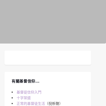
有關基督信仰….
基督徒信仰入門
十字架道
正常的基督徒生活
（倪柝聲）