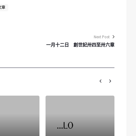
文章
Next Post
一月十二日 創世記卅四至卅六章