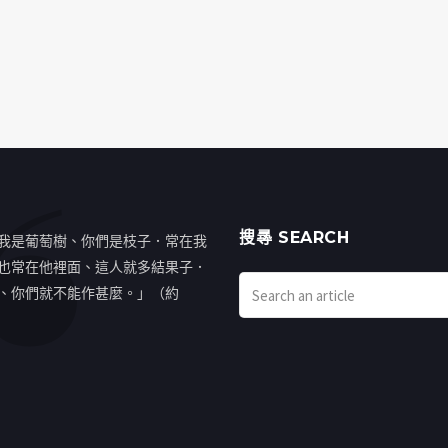
搜㝷 SEARCH
我是葡萄樹、你們是枝子．常在我
也常在他裡面、這人就多結果子．
、你們就不能作甚麼。」（約