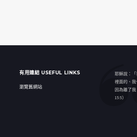
有用連結 USEFUL LINKS
耶穌說：「
裡面的、我
瀏覽舊網站
因為離了我
15:5）