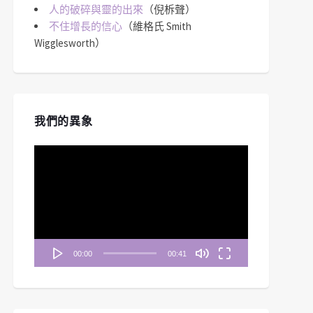
人的破碎與靈的出來
（倪柝聲）
不住增長的信心
（維格氏 Smith
Wigglesworth）
我們的異象
視
訊
播
放
器
00:00
00:41