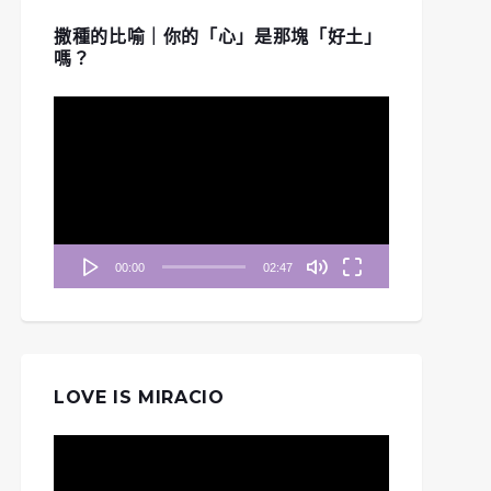
撒種的比喻｜你的「心」是那塊「好土」
嗎？
視
訊
播
放
器
00:00
02:47
LOVE IS MIRACIO
視
訊