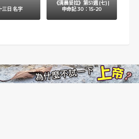
《清晨妥拉》第51週 (七) |
《
十三日 名字
申命記 30：15-20
| 