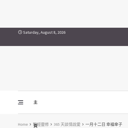
Skip to content
Saturday, August 8, 2026
主
Vine Media
葡萄樹傳媒
Home
聖經靈修
365 天談情說愛
一月十二日 幸福傘子
頁