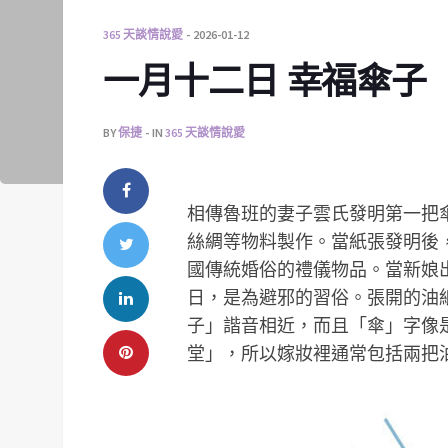
365 天談情說愛
2026-01-12
一月十二日 幸福傘子
BY
保捷
IN
365 天談情說愛
相傳魯班的妻子雲氏發明第一把
絲綢等物料製作。當紙張發明後
國傳統婚俗的禮儀物品。當新娘
日，是為避邪的習俗。張開的油
子」諧音相近，而且「傘」字像
堂」，所以嫁妝裡通常包括兩把