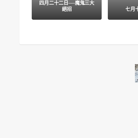
四月二十二日──魔鬼三大
絕招
七月