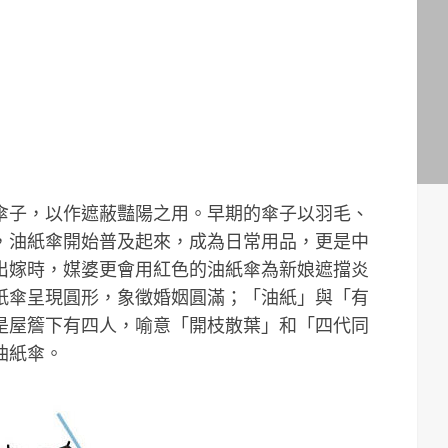
傘子，以作遮蔽豔陽之用。早期的傘子以羽毛、
，油紙傘開始普及起來，成為日常用品，更是中
出嫁時，媒婆更會用紅色的油紙傘為新娘遮擋炎
紙傘呈現圓形，象徵婚姻圓滿；「油紙」與「有
是屋簷下有四人，喻意「開枝散葉」和「四代同
油紙傘。