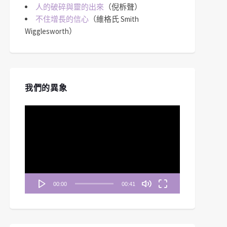
人的破碎與靈的出來
（倪柝聲）
不住增長的信心
（維格氏 Smith
Wigglesworth）
我們的異象
視
訊
播
放
器
00:00
00:41