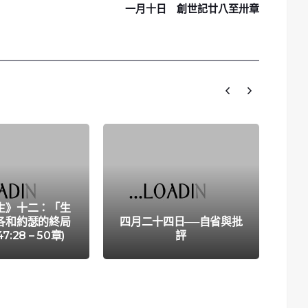
一月十日 創世記廿八至卅章
生》十二：「生
各和約瑟的終局
四月二十四日──自省與批
《
7:28 – 50章)
評