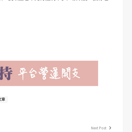
文章
Next Post