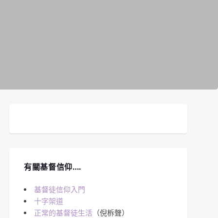
有關基督信仰….
基督徒信仰入門
十字架道
正常的基督徒生活
（倪柝聲）