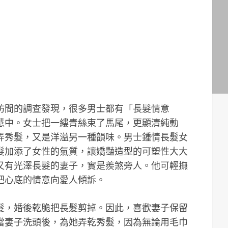
坊間的調查發現，很多男士都有「長髮情意
慧中。女士把一縷青絲束了馬尾，更顯清純動
弄秀髮，又是洋溢另一種韻味。男士鍾情長髮女
髮加添了女性的氣質，讓嬌豔造型的可塑性大大
又有光澤長髮的妻子，實是羨煞旁人。他可輕撫
把心底的情意向愛人傾訴。
髮，婚後乾脆把長髮剪掉。因此，喜歡妻子保留
當妻子洗頭後，為她弄乾秀髮，因為無論用毛巾