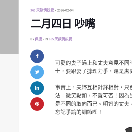
365 天談情說愛
2026-02-04
二月四日 吵嘴
BY
保捷
IN
365 天談情說愛
可愛的妻子遇上和丈夫意見不同
士，要跟妻子據理力爭，還是處
事實上，夫婦互相針鋒相對，只
法：微笑點頭，不置可否！因為
是不同的取向而已。明智的丈夫
忘記爭論的細節哩！