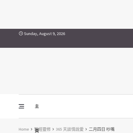
Skip to content
Sunday, August 9, 2026
主
Vine Media
葡萄樹傳媒
Home
聖經靈修
365 天談情說愛
二月四日 吵嘴
頁