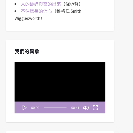
人的破碎與靈的出來
（倪柝聲）
不住增長的信心
（維格氏 Smith
Wigglesworth）
我們的異象
視
訊
播
放
器
00:00
00:41