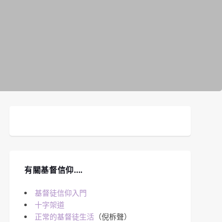
有關基督信仰….
基督徒信仰入門
十字架道
正常的基督徒生活
（倪柝聲）