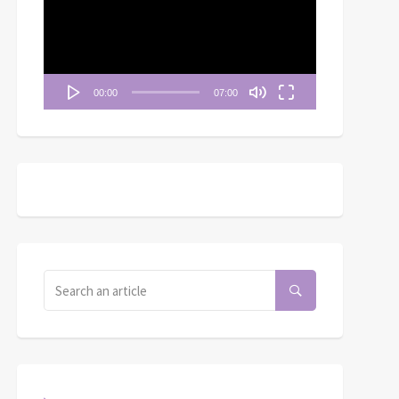
播
放
器
00:00
07:00
《清晨妥拉》第49週 (七)
不叫我們遇見試探
| 申命記 25：1-10