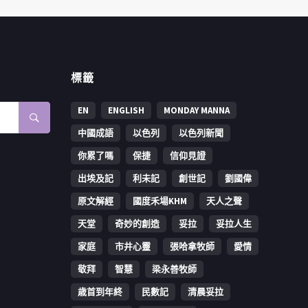
標籤
EN
ENGLISH
MONDAY MANNA
中國成語
以色列
以色列新聞
你累了嗎
保捷
信仰見證
出埃及記
利未記
創世記
劉國偉
原文解經
國度禾場KHM
天人之聲
天堂
奇妙的創造
妥拉
妥拉人生
家庭
市井心靈
張哈拿牧師
愛情
敬拜
智慧
梁永善牧師
歳首到年終
民數記
清晨妥拉