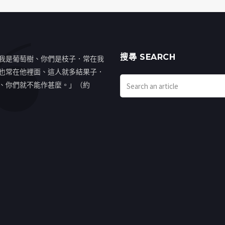
搜㝷 SEARCH
我是葡萄樹、你們是枝子．常在我
也常在他裡面、這人就多結果子．
、你們就不能作甚麼。」（約