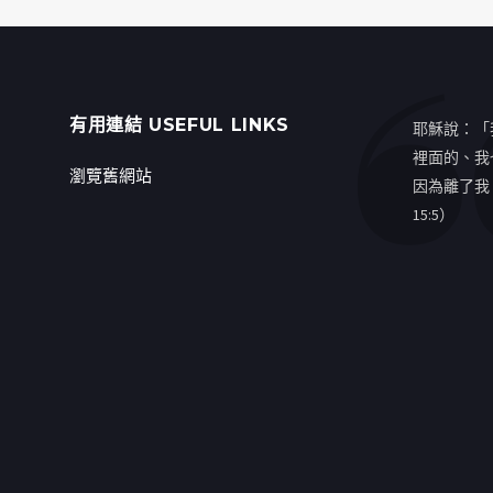
有用連結 USEFUL LINKS
耶穌說：「
裡面的、我
瀏覽舊網站
因為離了我
15:5）