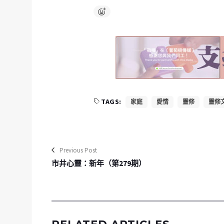
TAGS:
家庭
愛情
靈修
靈修
Previous Post
市井心靈：新年（第279期）