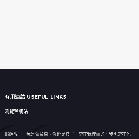
有用連結 USEFUL LINKS
瀏覽舊網站
耶穌說：「我是葡萄樹、你們是枝子．常在我裡面的、我也常在他