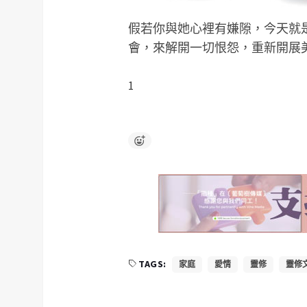
假若你與她心裡有嫌隙，今天就
會，來解開一切恨怨，重新開展
1
TAGS:
家庭
愛情
靈修
靈修