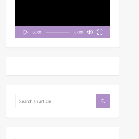
播
放
器
00:00
07:00
《清晨妥拉》第37週 (四)
| 民數記 13：21-22, 30,
五月七日──良辰美景
14：6-9