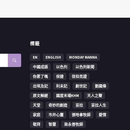
標籤
EN
ENGLISH
MONDAY MANNA
中國成語
以色列
以色列新聞
你累了嗎
保捷
信仰見證
出埃及記
利未記
創世記
劉國偉
原文解經
國度禾場KHM
天人之聲
天堂
奇妙的創造
妥拉
妥拉人生
家庭
市井心靈
張哈拿牧師
愛情
敬拜
智慧
梁永善牧師