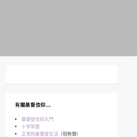
有關基督信仰….
基督徒信仰入門
十字架道
正常的基督徒生活
（倪柝聲）