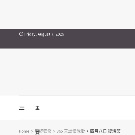
Skip to content
Friday, August 7, 2026
主
Vine Media
葡萄樹傳媒
Home
聖經靈修
365 天談情說愛
四月八日 復活節
頁