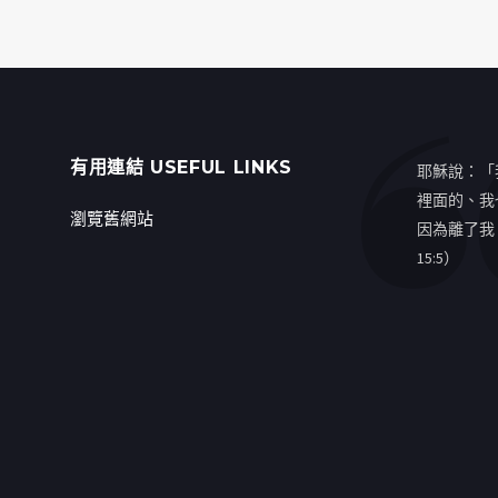
有用連結 USEFUL LINKS
耶穌說：「
裡面的、我
瀏覽舊網站
因為離了我
15:5）