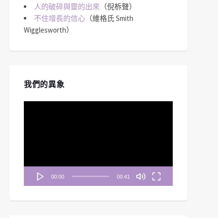
人的破碎與靈的出來
（倪柝聲）
不住增長的信心
（維格氏 Smith
Wigglesworth）
我們的異象
視
訊
播
放
器
00:00
00:41