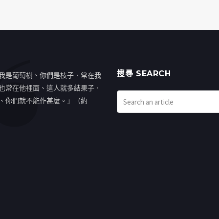
搜㝷 SEARCH
我是葡萄樹、你們是枝子．常在我
也常在他裡面、這人就多結果子．
、你們就不能作甚麼。」（約