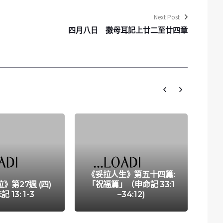
Next Post
四月八日 撒母耳記上廿二至廿四章
《妥拉人生》第五十四篇:
》第27週 (四)
「祝福篇」（申命記 33:1
記 13: 1-3
–34:12)