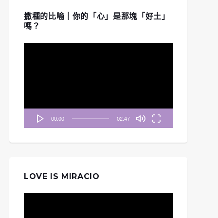
撒種的比喻｜你的「心」是那塊「好土」
嗎？
視
訊
播
放
器
00:00
02:47
LOVE IS MIRACIO
視
訊