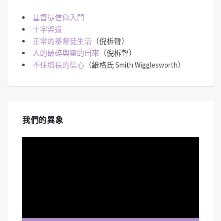
基督徒信仰入門
十字架道
正常的基督徒生活
（倪柝聲）
人的破碎與靈的出來
（倪柝聲）
不住增長的信心
（維格氏 Smith Wigglesworth）
我們的異象
視
訊
播
放
器