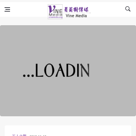
Skip to content
Vine Media
葡萄樹傳媒