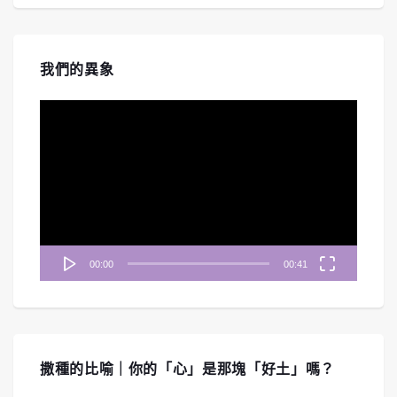
我們的異象
視
訊
播
放
器
00:00
00:41
撒種的比喻｜你的「心」是那塊「好土」嗎？