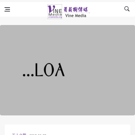
Skip to content
Vine Media
葡萄樹傳媒