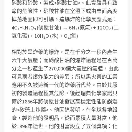
硝酸和硫酸，製成<硝酸甘油>。此實驗具有致
命的危險性，硝酸甘油在室溫下或由桌面高度
掉落地面即可引爆。這爆炸的化學反應式是：
4C
H
N
O
(硝酸甘油) → 6N
(氮氣) + 12CO
(二
3
5
3
9
2
2
氧化碳) + 10H
O (水) + O
(氧)
2
2
相對於黑炸藥的爆炸，是在千分之一秒內產生
六千大氣壓；而硝酸甘油的爆炸過程是在百萬
分之一秒產生了270,000個大氣壓的氣體，由此
可見兩者爆炸能力的差異；所以黑火藥的工業
應用不久被這新一代的炸藥所代替。由於其原
初的製造過程極其危險，後經瑞典化學家諾貝
爾於1866年將硝酸甘油發展高穩定性能防誤爆
的<矽藻土炸藥>。他因這發明，在全球各地設
廠，製造他的發明品，從而累積大量財富，他
於1896年逝世，他的財富設立了五個獎項：化