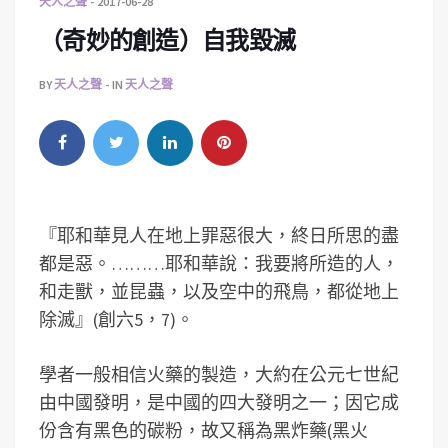
天人之聲
2017-06-28
（奇妙的創造）自我毀滅
BY
天人之聲
IN
天人之聲
『耶和華見人在地上罪惡很大，終日所思的盡
都是惡。………耶和華說：我要將所造的人，
和走獸，並昆蟲，以及空中的飛鳥，都從地上
除滅』(創六5，7)。
學者一般相信火藥的製造，大約在公元七世紀
由中國發明，是中國的四大發明之一；因它成
份含有黑色的碳粉，故又稱為黑炸藥(黑火