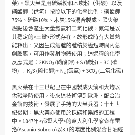
藥)。黑火藥是用硫磺粉和木炭粉（供碳）以及
硝酸鉀（供氧）按照以下的化學比例：硝酸鉀
75%、硫磺10%、木炭15%混合製成。黑火藥
燃點後會產生大量氮氣和二氧化碳，氮氣是以
其穩定的<三鍵>形式存在，故形成時有大量熱
能釋出，又因生成氣體的體積於極短時間內急
劇膨脹，可用作發射物體使用；這過程的化學
反應式是：2KNO
(硝酸鉀) + S (硫粉) + 3C (碳
3
粉) → K
S (硫化鉀)+ N
(氮氣) + 3CO
(二氧化碳)
2
2
2
黑火藥在十三世紀已在中國製成火箭和大炮以
供戰爭時使用，後來這技術傳到歐洲，配合冶
金術的技術，發展了手持的火藥兵器；十七世
紀後期，黑火藥亦使用於採礦和築路的工程
中。1847年<都靈大學>的意大利化學家索布雷
洛(Ascanio Sobrero)以3:1的濃度比例混合甘油經