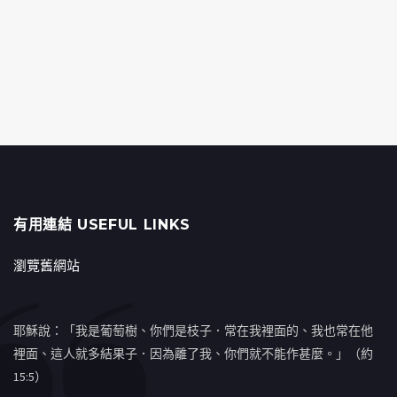
有用連結 USEFUL LINKS
瀏覽舊網站
耶穌說：「我是葡萄樹、你們是枝子．常在我裡面的、我也常在他
裡面、這人就多結果子．因為離了我、你們就不能作甚麼。」（約
15:5）