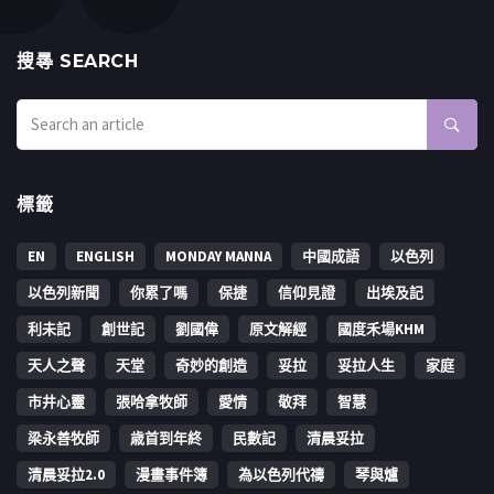
搜㝷 SEARCH
標籤
EN
ENGLISH
MONDAY MANNA
中國成語
以色列
以色列新聞
你累了嗎
保捷
信仰見證
出埃及記
利未記
創世記
劉國偉
原文解經
國度禾場KHM
天人之聲
天堂
奇妙的創造
妥拉
妥拉人生
家庭
市井心靈
張哈拿牧師
愛情
敬拜
智慧
梁永善牧師
歳首到年終
民數記
清晨妥拉
清晨妥拉2.0
漫畫事件簿
為以色列代禱
琴與爐