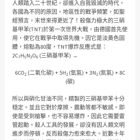
人類踏入二十世紀，卻進入自我毀滅的時代，
各國為不同的原因，地區性的戰爭頻繁，如聖
經預言，末世來得更近了！殺傷力極大的三硝
基甲苯(TNT)於第一次世界大戰，由德國首先使
用，使它在戰爭中取得先機。因它是淡黃色固
體，熔點為80度，TNT爆炸反應式是：
2C
H
N
O
(三硝基甲苯) →
7
5
3
6
6CO
(二氧化碳) + 5H
(氫氣) + 3N
(氮氣) + 8C
2
2
2
(碳)
所以與硝化甘油不同，精製的三硝基甲苯十分
穏定。並且它對於摩擦、震動等都不敏感。即
使是受到槍擊，也不容易爆炸，因此它需要雷
管起動。殺人工具的發展，卻沒有因人類文明
進步而停頓，反而殺傷力愈來愈大。近數十年