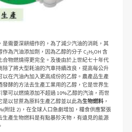
，是需要深耕細作的，為了減少汽油的消耗，其
作為汽油添加劑，因為乙醇的分子 C
H
OH 含
2
5
化合物燃燒得更完全。及後由於上世紀七十年代
商除了將大型耗油的汽車持續改良，提高每公升
可以在汽油內加入更高成份的乙醇。農產品生產
酒發酵的方法去生產工業用的乙醇，它是世界生
擎可以燃燒添加不超過 10%乙醇的汽油，而世
它是以甘蔗為原料生產乙醇並以此為
生物燃料
，
%(附註 2)，在全球人口急劇增加，糧食供應緊張
去生產生物燃料是有點暴殄天物，有遠見的能源
。