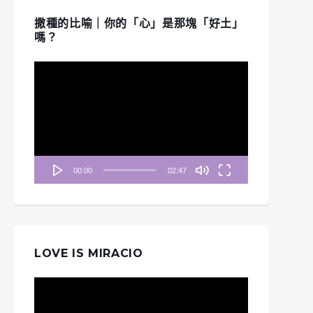
撒種的比喻｜你的「心」是那塊「好土」
嗎？
視
訊
播
放
器
00:00
02:47
LOVE IS MIRACIO
視
訊