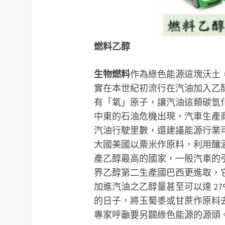
燃料乙醇
生物燃料
作為綠色能源這塊沃土
實在本世紀初流行在汽油加入乙醇
有「氧」原子，讓汽油這類碳氫
中東的石油危機出現，汽車生產
汽油行駛里數，還建議能源行業
大國美國以粟米作原料，利用釀
產乙醇最高的國家，一般汽車的引
界乙醇第二生產國巴西更進取，
加進汽油之乙醇量甚至可以達 27
的日子，將玉蜀黍或甘蔗作原料
專家呼籲要另闢綠色能源的源頭