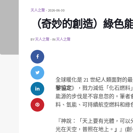
天人之聲
2026-06-30
（奇妙的創造）綠色
BY
天人之聲
IN
天人之聲
全球暖化是 21 世紀人類面對的
黎協定
》，戮力減低「化石燃料」
能源的步伐是不容怠忽的。筆者
料、氫能、可持續航空燃料和綠
『神說：「天上要有光體，可以
光在天空，普照在地上。
」
』(創一