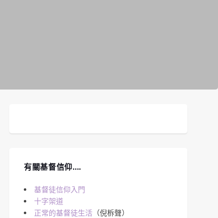
有關基督信仰….
基督徒信仰入門
十字架道
正常的基督徒生活
（倪柝聲）