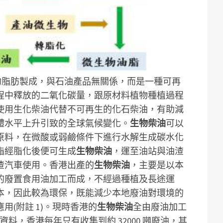
物脂肪製成，與石油產品無關係，而是一種可再
程中釋放的二氧化碳量，跟原材料植物種植過程
使用生化柴油代替不可再生的化石柴油，有助減
體水平上升引致的全球氣候變化。
生物柴油
可以
原料，在微酸或弱鹼條件下進行水解生成碳水化
脂經脂化後便可生成
生物柴油
，運至油站與油渣
渣汽車使用。香港出產的
生物柴油
，主要是以本
的廢置食用油加工而成，不經過種植及長途運
本，因此較為環保，既能減少本地廢油對環境的
(附註 1)。現時香港的
生物柴油
全由廢油加工
的資料，香港每年只有收集到約 32000 噸廢油，其