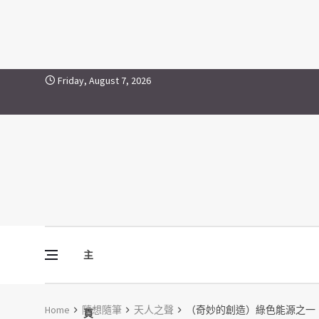
Skip to content
Friday, August 7, 2026
主
Vine Media
葡萄樹傳媒
Home
隨想隨筆
天人之聲
（奇妙的創造）綠色能源之一
頁