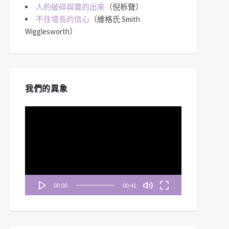
人的破碎與靈的出來
（倪柝聲）
不住增長的信心
（維格氏 Smith
Wigglesworth）
我們的異象
視
訊
播
放
器
00:00
00:41