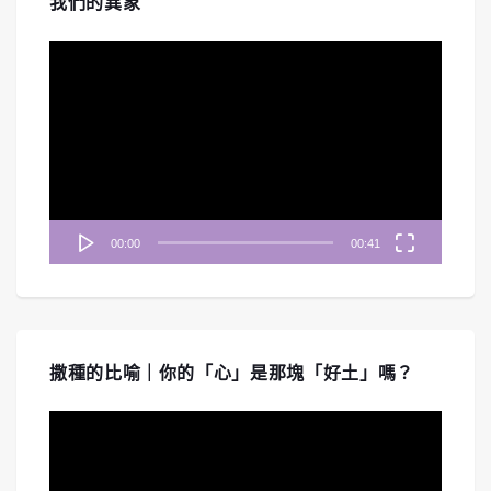
我們的異象
視
訊
播
放
器
00:00
00:41
撒種的比喻｜你的「心」是那塊「好土」嗎？
視
訊
播