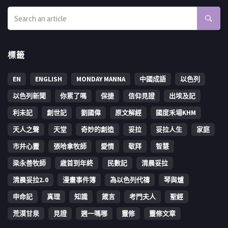
標籤
EN
ENGLISH
MONDAY MANNA
中國成語
以色列
以色列新聞
你累了嗎
保捷
信仰見證
出埃及記
利未記
創世記
劉國偉
原文解經
國度禾場KHM
天人之聲
天堂
奇妙的創造
妥拉
妥拉人生
家庭
市井心靈
張哈拿牧師
愛情
敬拜
智慧
梁永善牧師
歳首到年終
民數記
清晨妥拉
清晨妥拉2.0
漫畫事件簿
為以色列代禱
琴與爐
申命記
真理
知識
箴言
考門夫人
聖經
荒漠甘泉
見證
週一嗎哪
靈修
靈修文章