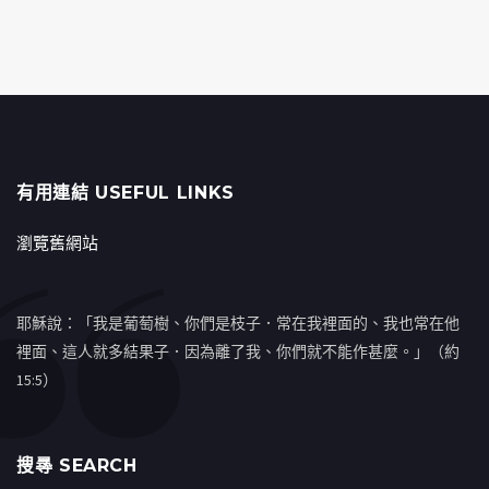
有用連結 USEFUL LINKS
瀏覽舊網站
耶穌說：「我是葡萄樹、你們是枝子．常在我裡面的、我也常在他
裡面、這人就多結果子．因為離了我、你們就不能作甚麼。」（約
15:5）
搜㝷 SEARCH