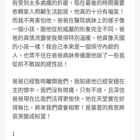
有受到太多病痛的折磨，傴在最後的時間需要
依頼家人照顧生活起居，他真的十分有福氣！
而我不再害怕他。爸爸在醫院病牀上的樣子像
一個小孩，跟他從前威嚴的形象完全不同，爸
爸的真情流露使我覺得特別溫暖，他真像天國
的小孩一樣！我自己本來是一個保守內歛的
人，也禁不住在爸爸病牀旁邊跟他說了一些我
從前不敢說的感性話！
爸爸已經暫時離開我們，我知道他已經安穩在
主的懷中，我們沒有微痛，只有不捨，且深信
爸爸現在比我們活得更愉快，他在天堂實在好
得無比，將來我們還會相聚！是基督的救恩將
哀哭變成盼望！
1