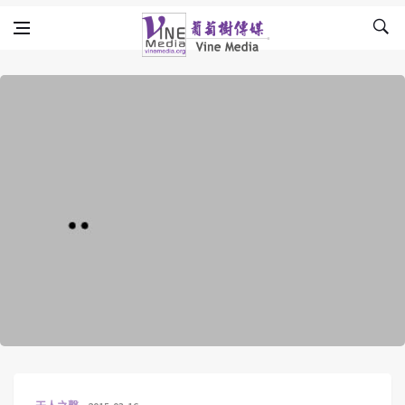
Skip to content
Vine Media
葡萄樹傳媒