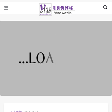
Skip to content
Vine Media
葡萄樹傳媒