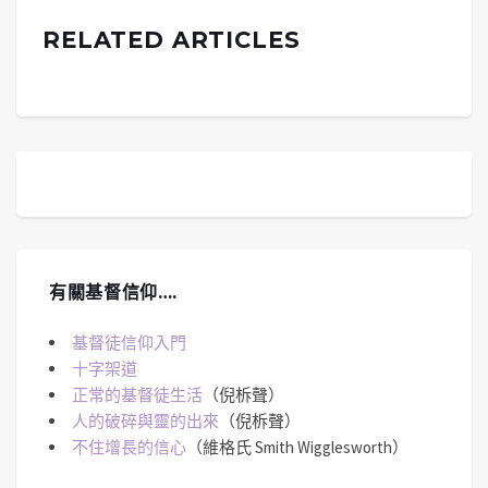
RELATED ARTICLES
有關基督信仰….
基督徒信仰入門
十字架道
正常的基督徒生活
（倪柝聲）
人的破碎與靈的出來
（倪柝聲）
不住增長的信心
（維格氏 Smith Wigglesworth）