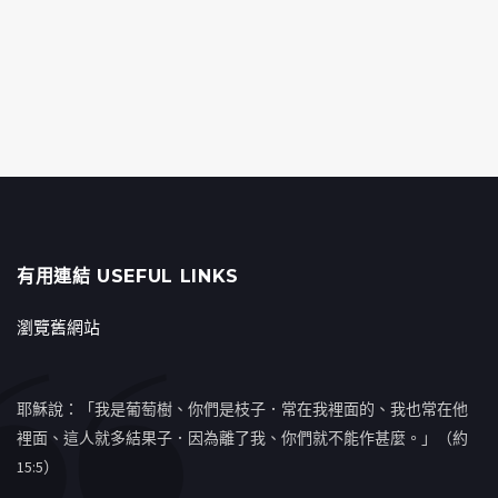
有用連結 USEFUL LINKS
瀏覽舊網站
耶穌說：「我是葡萄樹、你們是枝子．常在我裡面的、我也常在他
裡面、這人就多結果子．因為離了我、你們就不能作甚麼。」（約
15:5）