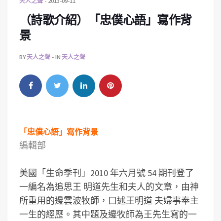
天人之聲
2013-09-11
（詩歌介紹）「忠僕心語」寫作背
景
BY
天人之聲
IN
天人之聲
「忠僕心語」寫作背景
編輯部
美國「生命季刊」2010 年六月號 54 期刊登了
一編名為追思王 明道先生和夫人的文章，由神
所重用的邊雲波牧師，口述王明道 夫婦事奉主
一生的經歷。其中題及邊牧師為王先生寫的一