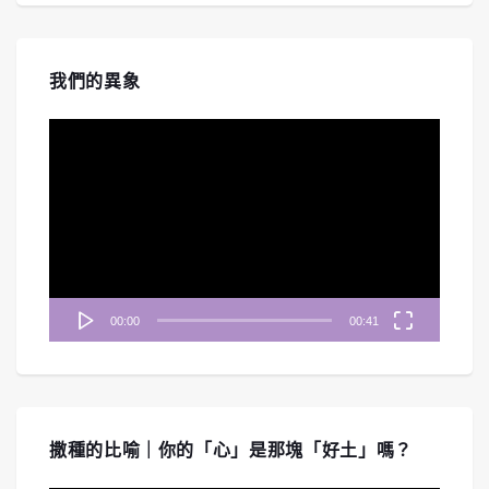
我們的異象
視
訊
播
放
器
00:00
00:41
撒種的比喻｜你的「心」是那塊「好土」嗎？