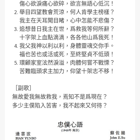
傷心欲淚痛心欲碎，欲言無語心低沉！
舉目四望教會荒涼，何人肯學主榜樣？
我主在天耳聞目睹，心中怎能不悲傷？
追想昔日我主在世，爲救我等何所辭？
十字架上血點滴滴，各各他山爲我死！
我父我神以利以利，身體靈魂交你手。
福也苦也或活或死，至終堅貞不低頭！
環顧家室泫然淚溢，肉體何嘗不戰慄？
苦難臨頭求主加力，仰望十架志不移！
［副歌］
無故愛我無故救我，焉知不是爲現在？
多少主僕陷入苦害，我不起來又何待？