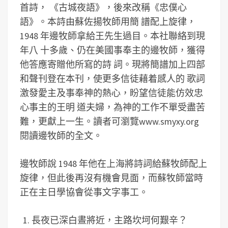
首詩， 《古城夜語》，後來改稱《忠僕心
語》。本詩由蘇佐揚牧師用簡 譜配上旋律，
1948 年邊牧師拿給王先生過目。本社聯絡到現
年八 十多歲、仍在美國事奉主的邊牧師，獲得
他答應寄贈他所寫的詩 詞。現將簡譜加上四部
和聲刊登在本刊，使更多信徒藉着感人的 歌詞
激發愛主及事奉神的熱心，盼望信徒能仿效忠
心事主的王明 道夫婦，為神的工作不單受盡苦
難，更獻上一生。讀者可瀏覽www.smyxy.org
閱讀邊牧師的全文。
邊牧師說 1948 年他在上海將詩詞給蘇牧師配上
旋律，但此後再沒有機會見面，而蘇牧師當時
正在主日學協會從事文字事工。
長夜已深白晝將近，主路坎坷何艱辛？