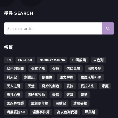
搜㝷 SEARCH
標籤
EN
ENGLISH
MONDAY MANNA
中國成語
以色列
以色列新聞
你累了嗎
保捷
信仰見證
出埃及記
利未記
創世記
劉國偉
原文解經
國度禾場KHM
天人之聲
天堂
奇妙的創造
妥拉
妥拉人生
家庭
市井心靈
張哈拿牧師
愛情
敬拜
智慧
梁永善牧師
歳首到年終
民數記
清晨妥拉
清晨妥拉2.0
漫畫事件簿
為以色列代禱
琴與爐