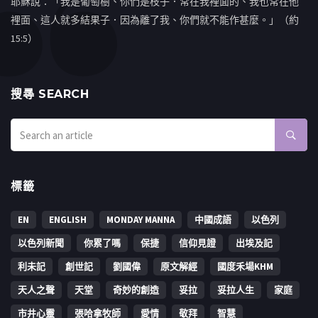
耶穌說：「我是葡萄樹、你們是枝子．常在我裡面的、我也常在他
裡面、這人就多結果子．因為離了我、你們就不能作甚麼。」（約
15:5）
搜㝷 SEARCH
標籤
EN
ENGLISH
MONDAY MANNA
中國成語
以色列
以色列新聞
你累了嗎
保捷
信仰見證
出埃及記
利未記
創世記
劉國偉
原文解經
國度禾場KHM
天人之聲
天堂
奇妙的創造
妥拉
妥拉人生
家庭
市井心靈
張哈拿牧師
愛情
敬拜
智慧