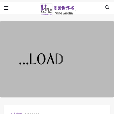
Skip to content
Vine Media
葡萄樹傳媒