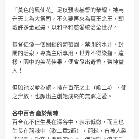
「黃色的鳳仙花」足以預表基督的榮耀，祂高
升天上為大祭司，不久要再來為萬王之王，頭
戴許多金冠冕，以和平和慈愛統治全世界。
基督徒像一個關鎖的葡萄園，禁閉的水井，封
閉的活泉，專為主所享用，世界不得染指。這
樣，園中的美花佳果，便會發出奇香，榮神益
人！
但願祂以愛為旗，插在百花之上（歌二4），使
之齊放，也顯出主創始成終的無窮之愛。
谷中百合 產於荊棘
百合花不但生長在深谷中，表示低微，而且也
生長在荊棘中（歌二章2節），荊棘，曾被人製