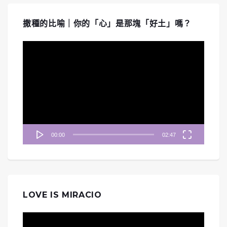
撒種的比喻｜你的「心」是那塊「好土」嗎？
視
訊
播
放
器
00:00
02:47
LOVE IS MIRACIO
視