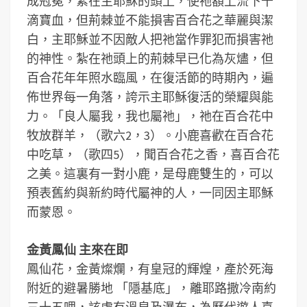
成冠冕，紮在主耶穌的頭上，使祂額上流下千
滴寶血，但荊棘並不能損害百合花之華麗與潔
白，主耶穌並不因敵人把祂當作罪犯而損害祂
的神性。紮在祂頭上的荊棘早已化為灰燼，但
百合花年年照水臨風，在復活節的時期內，遍
佈世界每一角落，誇示主耶穌復活的榮耀與能
力。「良人屬我，我也屬祂」，祂在百合花中
牧放群羊，（歌六2，3）。小鹿喜歡在百合花
中吃草，（歌四5），聞百合花之香，喜百合花
之美。這裏有一對小鹿，是母鹿雙生的，可以
預表舊約與新約時代屬神的人，一同因主耶穌
而蒙恩。
金黃鳳仙 主來在即
鳳仙花，金黃燦爛，有皇冠的輝煌，產於死海
附近的避暑勝地 「隱基底」，離耶路撒冷南約