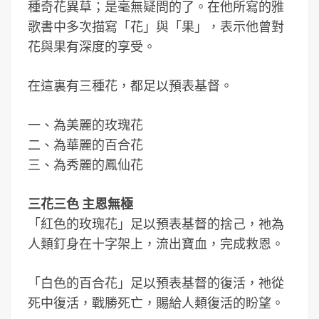
種奇花異草；是毫無疑問的了。在他所寫的雅
歌書中多次描寫「花」與「果」，表示他曾對
花與果有深度的享受。
在這裏有三種花，都足以預表基督。
一、為美麗的玫瑰花
二、為華麗的百合花
三、為秀麗的鳳仙花
三花三色 主恩無極
「紅色的玫瑰花」足以預表基督的捨己，祂為
人類釘身在十字架上，流出寶血，完成救恩。
「白色的百合花」足以預表基督的復活，祂從
死中復活，戰勝死亡，賜給人類復活的盼望。