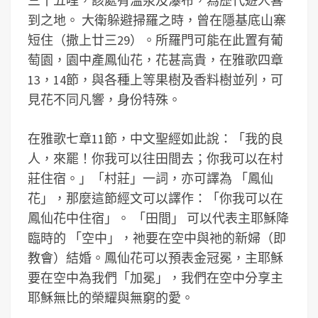
三十五哩，該處有溫泉及瀑布，為歷代遊人喜
到之地。 大衛躲避掃羅之時，曾在隱基底山寨
短住（撒上廿三29）。所羅門可能在此置有葡
萄園，園中產鳳仙花，花甚高貴，在雅歌四章
13，14節，與各種上等果樹及香料樹並列，可
見花不同凡響，身份特殊。
在雅歌七章11節，中文聖經如此說：「我的良
人，來罷！你我可以往田間去；你我可以在村
莊住宿。」「村莊」一詞，亦可譯為 「鳳仙
花」，那麼這節經文可以譯作：「你我可以在
鳳仙花中住宿」。 「田間」 可以代表主耶穌降
臨時的 「空中」，祂要在空中與祂的新婦（即
教會）結婚。鳳仙花可以預表金冠冕，主耶穌
要在空中為我們「加冕」，我們在空中分享主
耶穌無比的榮耀與無窮的愛。