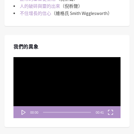
人的破碎與靈的出來
（倪柝聲）
不住增長的信心
（維格氏 Smith Wigglesworth）
我們的異象
視
訊
播
放
器
00:00
00:41