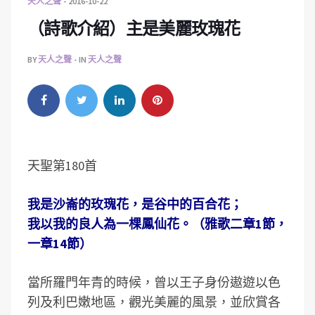
天人之聲
2016-10-22
（詩歌介紹）主是美麗玫瑰花
BY
天人之聲
IN
天人之聲
天聖第180首
我是沙崙的玫瑰花，是谷中的百合花；
我以我的良人為一棵鳳仙花。（雅歌二章1節，
一章14節）
當所羅門年青的時候，曾以王子身份遨遊以色
列及利巴嫩地區，觀光美麗的風景，並欣賞各