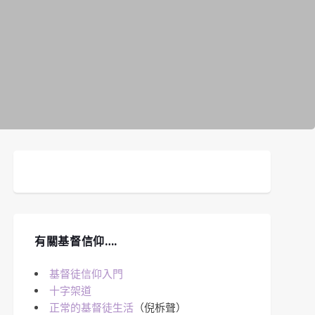
有關基督信仰….
基督徒信仰入門
十字架道
正常的基督徒生活
（倪柝聲）