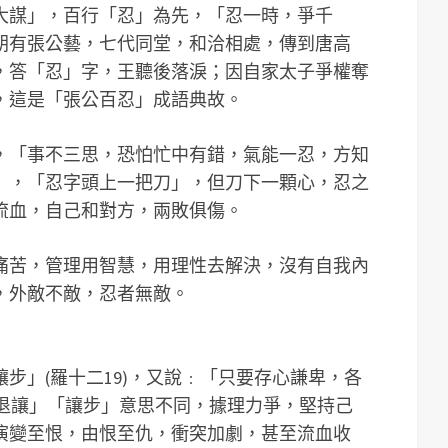
大謀」，百行「忍」為先，「忍一時，爭千
朝有張公藝，七代同堂，和洽相處，傳到唐高
，答「忍」字，王聽後落淚；因自家太子爭權奪
，這是「張公百忍」成語典故。
，「事不三思，恐怕忙中有錯，氣能一忍，方知
」，「忍字頭上一把刀」，但刀下一顆心，忍之
流血，自己和對方，兩敗俱傷。
痛苦，管理用智慧，用理性去解決，沒有自我內
，外敵不敵，忍者無敵。
步」(羅十二19)，又說﹕「只要存心謙卑，各
「退讓」「讓步」意思不同，據理力爭，堅持己
演變至恨，由恨至仇，衝突加劇，甚至流血收