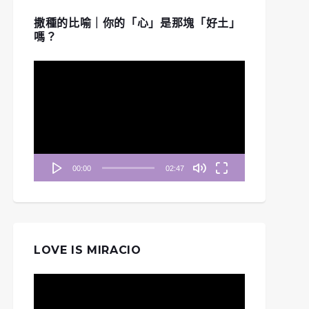
撒種的比喻｜你的「心」是那塊「好土」
嗎？
視
訊
播
放
器
00:00
02:47
LOVE IS MIRACIO
視
訊