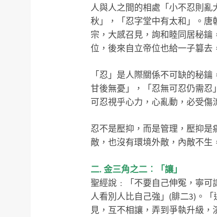
人與人之間的相處「小不忍則亂
秋」，「忍字堂中有太和」。唐
宗，大感召見，詢和睦同居秘鑰
位，後來自立帝位也給一子篡去
「忍」是人際關係不可缺的秘鑰
甘後無憂」，「忍無可忍仍需忍
可忍視乎心力，心亂動，必受傷
忍不是壓抑，而是管理，壓抑是
敵，也沒有環境外敵，內敵不生
二. 金三角之二︰「讓」
聖經說﹕「不要自己伸冤，寧可讓
人看別人比自己強」(腓二3)。
見，互不相讓，弄到爭執升級，