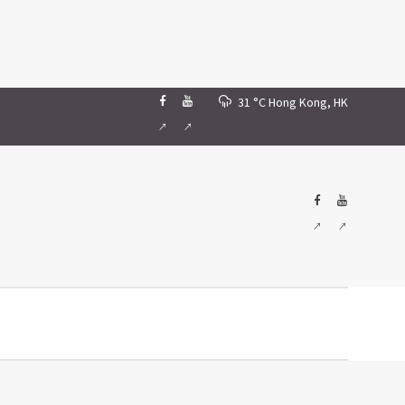
31 °C
Hong Kong, HK