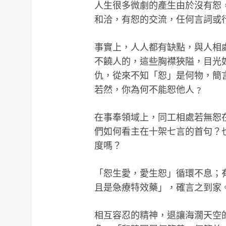
人生很多微劇的產生由於沒有恕
和洽，有恕的交流，任何言詞或
事實上，人人都有缺點，與人相
不饒人的，這些胸襟狹隘，目光
仇，從來不知「恕」是何物，簡
若然，你為何不能恕他人﹖
在事奉領域上，同工相處若無恕
們如何看主在十架七言的首句？
度嗎？
「恕生愛，愛生恕」循環不息；
且是急療特效藥」，確言之到家
相互容忍的精神，退讓海濶天空