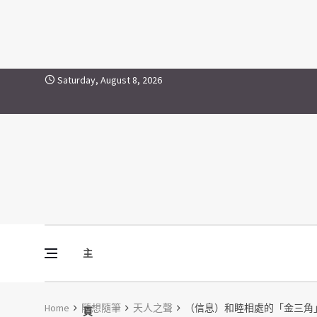
Skip to content
Saturday, August 8, 2026
主
Vine Media
葡萄樹傳媒
Home
隨想隨筆
天人之聲
（信息）和睦相處的「金三角
頁