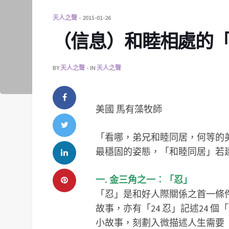
天人之聲
2015-01-26
（信息）和睦相處的
BY
天人之聲
IN
天人之聲
美國 馬有藻牧師
「看哪，弟兄和睦同居，何等的美
最穩固的姿態，「和睦同居」若
一. 金三角之一︰「忍」
「忍」是和好人際關係之首一條件
故事，亦有「24 忍」記述24
小故事，刻劃入微描述人生需要