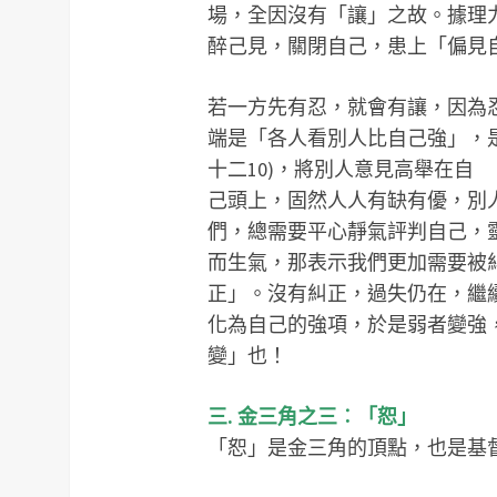
場，全因沒有「讓」之故。據理
醉己見，關閉自己，患上「偏見
若一方先有忍，就會有讓，因為
端是「各人看別人比自己強」，
十二10)，將別人意見高舉在自
己頭上，固然人人有缺有優，別
們，總需要平心靜氣評判自己，靈修大
而生氣，那表示我們更加需要被
正」。沒有糾正，過失仍在，繼
化為自己的強項，於是弱者變強
變」也！
三. 金三角之三︰「恕」
「恕」是金三角的頂點，也是基