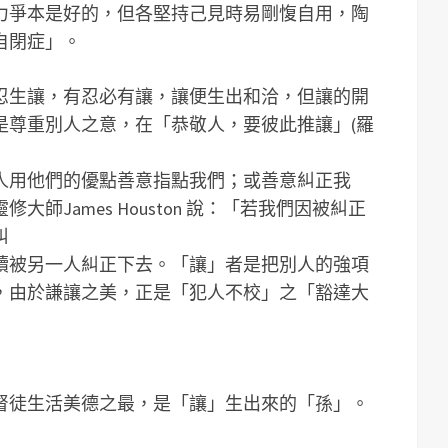
力爭本是好的，但各堅持己見時易剛愎自用，陶
自閉症」。
忍生讓，有忍必有讓，讓便生出和洽，但讓的開
是尊重別人之意，在「恭敬人，要彼此推讓」(羅
人用他們的優點善意指點我們；或善意糾正我
師James Houston 說：「若我們因被糾正
糾
續被另一人糾正下去。「讓」者是把別人的強項
，由於謙讓之美，正是「犯人不校」之「豁達大
督徒生活美德之最，是「讓」生出來的「孫」。