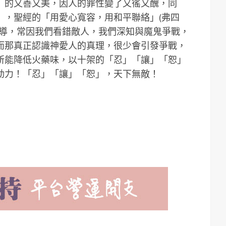
」的又善又美，因人的罪性變了又徭又醜，同
」，聖經的「用愛心寬容，用和平聯絡」(弗四
教導，常因我們看錯敵人，我們深知與魔鬼爭戰，
而那真正認識神愛人的真理，很少會引發爭戰，
所能降低火藥味，以十架的「忍」「讓」「恕」
動力！「忍」「讓」「恕」，天下無敵！