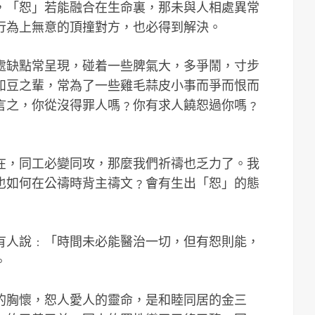
，「恕」若能融合在生命裏，那未與人相處異常
行為上無意的頂撞對方，也必得到解決。
處缺點常呈現，碰着一些脾氣大，多爭鬧，寸步
如豆之輩，常為了一些雞毛蒜皮小事而爭而恨而
言之，你從沒得罪人嗎﹖你有求人饒恕過你嗎﹖
在，同工必變同攻，那麼我們祈禱也乏力了。我
也如何在公禱時背主禱文﹖會有生出「恕」的態
有人說﹕「時間未必能醫治一切，但有恕則能，
。
的胸懷，恕人愛人的靈命，是和睦同居的金三