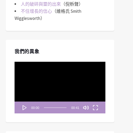
人的破碎與靈的出來
（倪柝聲）
不住增長的信心
（維格氏 Smith
Wigglesworth）
我們的異象
視
訊
播
放
器
00:00
00:41